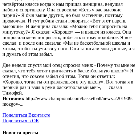
четвёртом классе когда к нам пришла женщина, ведущая
набор в спортшколу. Она спросила: «Есть у вас высокие
парни?» Я был выше других, но был застенчив, поэтому
промолчал. И тут ребята стали говорить: «Вот этот парень
высокий». И женщина сказала: «Можно тебя попросить на
минуточку?» Я сказал: «Хорошо» — и вышел из класса. Она
попросила меня попрыгать, побегать и тому подобное. Я всё
сделал, и после она сказала: «Мы из баскетбольной школы и
хотим, чтобы ты учился у нас». Они записали мои данные, и я
и думать об этом забыл.
Две недели спустя мой отец спросил меня: «Почему ты мне не
сказал, что тебя хотят пригласить в баскетбольную школу?» Я
ответил, что совсем забыл об этом. Тогда он ответил:
«Хорошо, тогда ты отправляешься в эту школу». Вот тогда я в
первый раз и взял в руки баскетбольный мяч», — сказал
Тимофей.
Источник
http://www.championat.com/basketball/news-2201909-
mozgov-...
Поделиться Вконтакте
Поделиться в ОК
Новости прессы