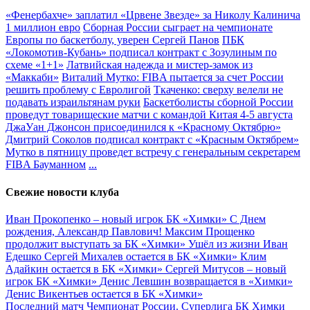
«Фенербахче» заплатил «Црвене Звезде» за Николу Калинича
1 миллион евро
Сборная России сыграет на чемпионате
Европы по баскетболу, уверен Сергей Панов
ПБК
«Локомотив-Кубань» подписал контракт с Зозулиным по
схеме «1+1»
Латвийская надежда и мистер-замок из
«Маккаби»
Виталий Мутко: FIBA пытается за счет России
решить проблему с Евролигой
Ткаченко: сверху велели не
подавать израильтянам руки
Баскетболисты сборной России
проведут товарищеские матчи с командой Китая 4-5 августа
ДжаУан Джонсон присоединился к «Красному Октябрю»
Дмитрий Соколов подписал контракт с «Красным Октябрем»
Мутко в пятницу проведет встречу с генеральным секретарем
FIBA Бауманном
...
Свежие новости клуба
Иван Прокопенко – новый игрок БК «Химки»
С Днем
рождения, Александр Павлович!
Максим Прощенко
продолжит выступать за БК «Химки»
Ушёл из жизни Иван
Едешко
Сергей Михалев остается в БК «Химки»
Клим
Адайкин остается в БК «Химки»
Сергей Митусов – новый
игрок БК «Химки»
Денис Левшин возвращается в «Химки»
Денис Викентьев остается в БК «Химки»
Последний матч
Чемпионат России. Суперлига
БК Химки