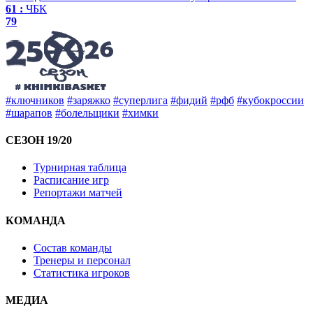
61 :
ЧБК
79
#ключников
#заряжко
#суперлига
#фидий
#рфб
#кубокроссии
#шарапов
#болельщики
#химки
СЕЗОН 19/20
Турнирная таблица
Расписание игр
Репортажи матчей
КОМАНДА
Состав команды
Тренеры и персонал
Статистика игроков
МЕДИА