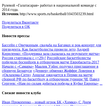
Рулевой «Галатасарая» работал в национальной команде с
2014 года.
Источник
http://www.sports.ru/basketball/1043503239.html
Поделиться Вконтакте
Поделиться в ОК
Новости прессы
Бассейн с Овечкиным, свадьба на Багамах и рок-концерт для
президента. Как баскетболисты провели лето
Андрей
Кириленко: «Поддержка зала сказалась на результате матча»
Россия стартовала с «+29»!
Российские баскетболисты
победили боснийцев в отборочном матче Евробаскета-2017
Начали с «Самары»
Маалик Уэйнс получил приглашение в
сборную Беларуси
«Денвер» обменял Жоффре Ловерня в
«Оклахома-Сити»
Аншлаг ожидается в Перми на матче
сборной РФ по баскетболу в отборочном турнире ЧЕ
Павел
Сергеев: «Нам по силам добиться победы в Кубке Европы»
...
Свежие новости клуба
Иван Прокопенко – новый игрок БК «Химки»
С Днем