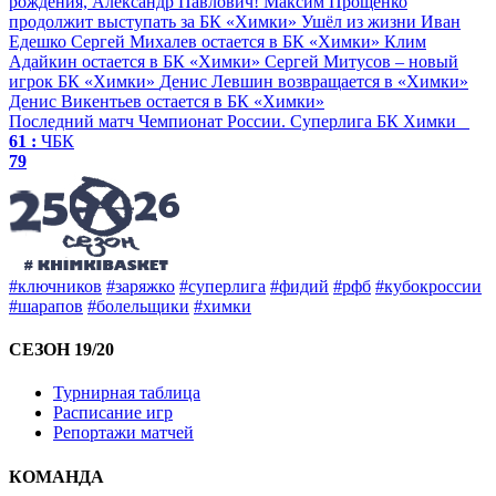
рождения, Александр Павлович!
Максим Прощенко
продолжит выступать за БК «Химки»
Ушёл из жизни Иван
Едешко
Сергей Михалев остается в БК «Химки»
Клим
Адайкин остается в БК «Химки»
Сергей Митусов – новый
игрок БК «Химки»
Денис Левшин возвращается в «Химки»
Денис Викентьев остается в БК «Химки»
Последний матч
Чемпионат России. Суперлига
БК Химки
61 :
ЧБК
79
#ключников
#заряжко
#суперлига
#фидий
#рфб
#кубокроссии
#шарапов
#болельщики
#химки
СЕЗОН 19/20
Турнирная таблица
Расписание игр
Репортажи матчей
КОМАНДА