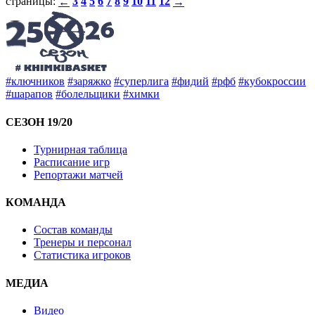
страницы:
3
4
5
6
7
8
9
10
11
12
←
→
#ключников
#заряжко
#суперлига
#фидий
#рфб
#кубокроссии
#шарапов
#болельщики
#химки
СЕЗОН 19/20
Турнирная таблица
Расписание игр
Репортажи матчей
КОМАНДА
Состав команды
Тренеры и персонал
Статистика игроков
МЕДИА
Видео