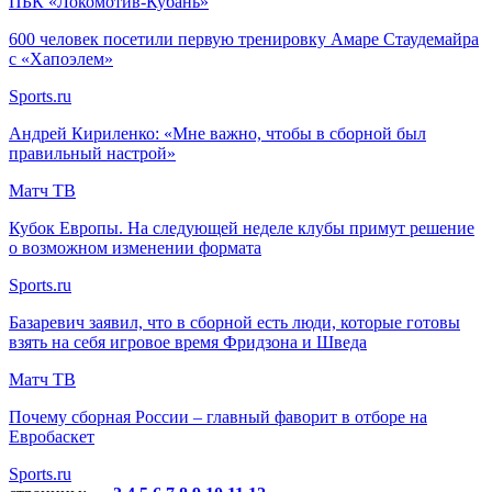
ПБК «Локомотив-Кубань»
600 человек посетили первую тренировку Амаре Стаудемайра
с «Хапоэлем»
Sports.ru
Андрей Кириленко: «Мне важно, чтобы в сборной был
правильный настрой»
Матч ТВ
Кубок Европы. На следующей неделе клубы примут решение
о возможном изменении формата
Sports.ru
Базаревич заявил, что в сборной есть люди, которые готовы
взять на себя игровое время Фридзона и Шведа
Матч ТВ
Почему сборная России – главный фаворит в отборе на
Евробаскет
Sports.ru