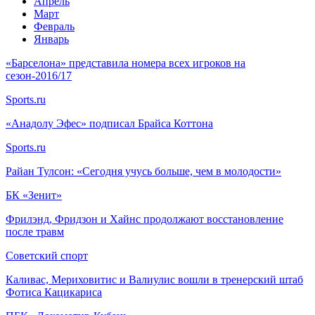
Апрель
Март
Февраль
Январь
«Барселона» представила номера всех игроков на
сезон-2016/17
Sports.ru
«Анадолу Эфес» подписал Брайса Коттона
Sports.ru
Райан Тулсон: «Сегодня учусь больше, чем в молодости»
БК «Зенит»
Фрилэнд, Фридзон и Хайнс продолжают восстановление
после травм
Советский спорт
Каливас, Мериховитис и Валиулис вошли в тренерский штаб
Фотиса Кацикариса