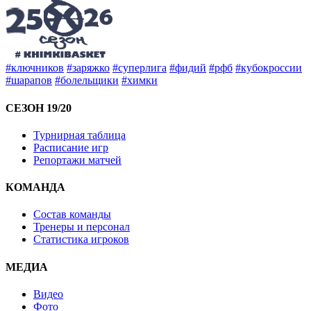
#ключников
#заряжко
#суперлига
#фидий
#рфб
#кубокроссии
#шарапов
#болельщики
#химки
СЕЗОН 19/20
Турнирная таблица
Расписание игр
Репортажи матчей
КОМАНДА
Состав команды
Тренеры и персонал
Статистика игроков
МЕДИА
Видео
Фото