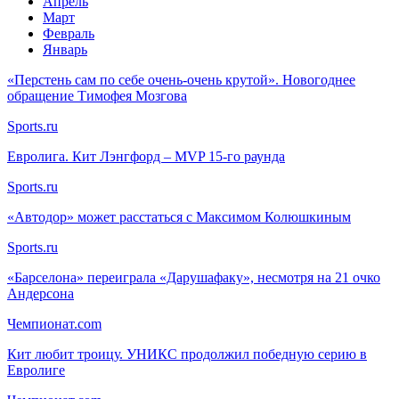
Апрель
Март
Февраль
Январь
«Перстень сам по себе очень-очень крутой». Новогоднее
обращение Тимофея Мозгова
Sports.ru
Евролига. Кит Лэнгфорд – MVP 15-го раунда
Sports.ru
«Автодор» может расстаться с Максимом Колюшкиным
Sports.ru
«Барселона» переиграла «Дарушафаку», несмотря на 21 очко
Андерсона
Чемпионат.com
Кит любит троицу. УНИКС продолжил победную серию в
Евролиге