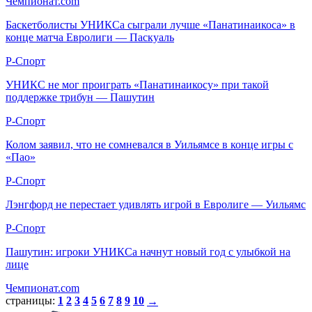
Чемпионат.com
Баскетболисты УНИКСа сыграли лучше «Панатинаикоса» в
конце матча Евролиги — Паскуаль
Р-Спорт
УНИКС не мог проиграть «Панатинаикосу» при такой
поддержке трибун — Пашутин
Р-Спорт
Колом заявил, что не сомневался в Уильямсе в конце игры с
«Пао»
Р-Спорт
Лэнгфорд не перестает удивлять игрой в Евролиге — Уильямс
Р-Спорт
Пашутин: игроки УНИКСа начнут новый год с улыбкой на
лице
Чемпионат.com
страницы:
1
2
3
4
5
6
7
8
9
10
→