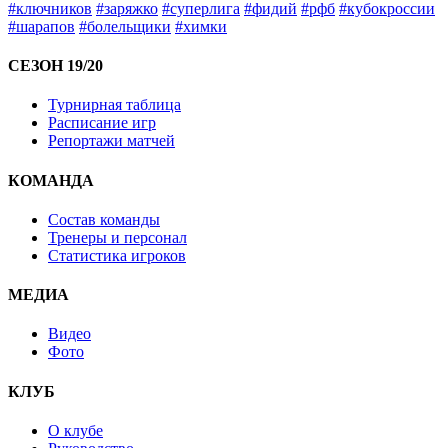
#ключников
#заряжко
#суперлига
#фидий
#рфб
#кубокроссии
#шарапов
#болельщики
#химки
СЕЗОН 19/20
Турнирная таблица
Расписание игр
Репортажи матчей
КОМАНДА
Состав команды
Тренеры и персонал
Статистика игроков
МЕДИА
Видео
Фото
КЛУБ
О клубе