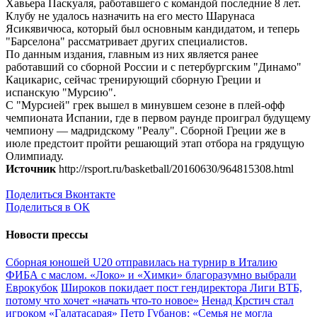
Хавьера Паскуаля, работавшего с командой последние 8 лет.
Клубу не удалось назначить на его место Шарунаса
Ясикявичюса, который был основным кандидатом, и теперь
"Барселона" рассматривает других специалистов.
По данным издания, главным из них является ранее
работавший со сборной России и с петербургским "Динамо"
Кацикарис, сейчас тренирующий сборную Греции и
испанскую "Мурсию".
С "Мурсией" грек вышел в минувшем сезоне в плей-офф
чемпионата Испании, где в первом раунде проиграл будущему
чемпиону — мадридскому "Реалу". Сборной Греции же в
июле предстоит пройти решающий этап отбора на грядущую
Олимпиаду.
Источник
http://rsport.ru/basketball/20160630/964815308.html
Поделиться Вконтакте
Поделиться в ОК
Новости прессы
Сборная юношей U20 отправилась на турнир в Италию
ФИБА с маслом. «Локо» и «Химки» благоразумно выбрали
Еврокубок
Широков покидает пост гендиректора Лиги ВТБ,
потому что хочет «начать что-то новое»
Ненад Крстич стал
игроком «Галатасарая»
Петр Губанов: «Семья не могла