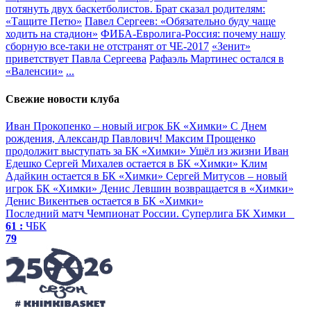
потянуть двух баскетболистов. Брат сказал родителям:
«Тащите Петю»
Павел Сергеев: «Обязательно буду чаще
ходить на стадион»
ФИБА-Евролига-Россия: почему нашу
сборную все-таки не отстранят от ЧЕ-2017
«Зенит»
приветствует Павла Сергеева
Рафаэль Мартинес остался в
«Валенсии»
...
Свежие новости клуба
Иван Прокопенко – новый игрок БК «Химки»
С Днем
рождения, Александр Павлович!
Максим Прощенко
продолжит выступать за БК «Химки»
Ушёл из жизни Иван
Едешко
Сергей Михалев остается в БК «Химки»
Клим
Адайкин остается в БК «Химки»
Сергей Митусов – новый
игрок БК «Химки»
Денис Левшин возвращается в «Химки»
Денис Викентьев остается в БК «Химки»
Последний матч
Чемпионат России. Суперлига
БК Химки
61 :
ЧБК
79