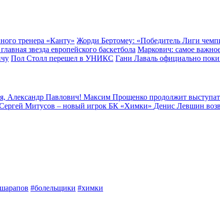
вного тренера «Канту»
Жорди Бертомеу: «Победитель Лиги чемпи
главная звезда европейского баскетбола
Маркович: самое важное
ичу
Пол Столл перешел в УНИКС
Гани Лаваль официально поки
я, Александр Павлович!
Максим Прощенко продолжит выступат
Сергей Митусов – новый игрок БК «Химки»
Денис Левшин воз
шарапов
#болельщики
#химки