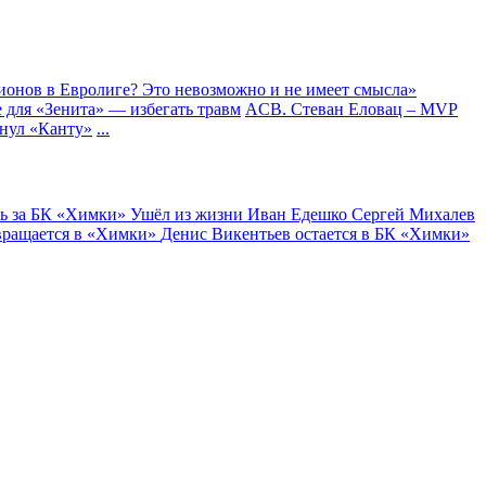
онов в Евролиге? Это невозможно и не имеет смысла»
 для «Зенита» — избегать травм
ACB. Стеван Еловац – MVP
нул «Канту»
...
ь за БК «Химки»
Ушёл из жизни Иван Едешко
Сергей Михалев
вращается в «Химки»
Денис Викентьев остается в БК «Химки»