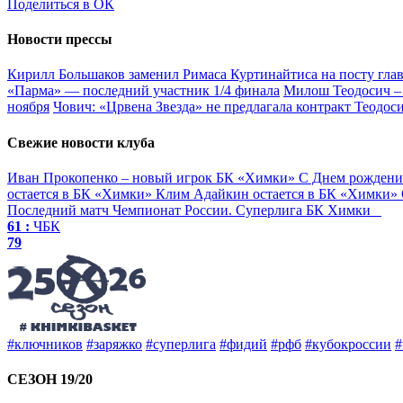
Поделиться в ОК
Новости прессы
Кирилл Большаков заменил Римаса Куртинайтиса на посту гла
«Парма» — последний участник 1/4 финала
Милош Теодосич – 
ноября
Чович: «Црвена Звезда» не предлагала контракт Теодос
Свежие новости клуба
Иван Прокопенко – новый игрок БК «Химки»
С Днем рождени
остается в БК «Химки»
Клим Адайкин остается в БК «Химки»
Последний матч
Чемпионат России. Суперлига
БК Химки
61 :
ЧБК
79
#ключников
#заряжко
#суперлига
#фидий
#рфб
#кубокроссии
#
СЕЗОН 19/20