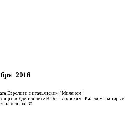
ября 2016
ата Евролиги с итальянским "Миланом".
занцев в Единой лиге ВТБ с эстонским "Калевом", который
т не меньше 30.