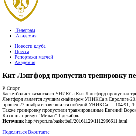
Телеграм
Академия
Новости клуба
Пресса
Репортажи матчей
Академия
Кит Лэнгфорд пропустил тренировку п
Р-Спорт
Баскетболист казанского УНИКСа Кит Лэнгфорд пропустил тре
Лэнгфорд является лучшим снайпером УНИКСа в Евролиге-2016/
прошел 27 ноября и завершился победой УНИКСа — 104:91, Лэн
Также тренировку пропустили травмированные Евгений Ворон
Казанцы примут "Милан" 1 декабря.
Источник
http://rsport.ru/basketball/20161129/1112966611.html
Поделиться Вконтакте