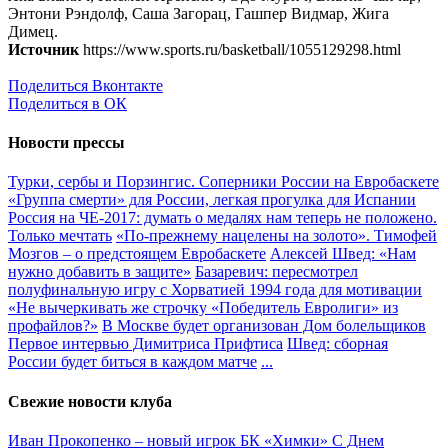
Энтони Рэндолф, Саша Загорац, Гашпер Видмар, Жига
Димец.
Источник
https://www.sports.ru/basketball/1055129298.html
Поделиться Вконтакте
Поделиться в ОК
Новости прессы
Турки, сербы и Порзингис. Соперники России на Евробаскете
«Группа смерти» для России, легкая прогулка для Испании
Россия на ЧЕ-2017: думать о медалях нам теперь не положено.
Только мечтать
«По-прежнему нацелены на золото». Тимофей
Мозгов – о предстоящем Евробаскете
Алексей Швед: «Нам
нужно добавить в защите»
Базаревич: пересмотрел
полуфинальную игру с Хорватией 1994 года для мотивации
«Не вычеркивать же строчку «Победитель Евролиги» из
профайлов?»
В Москве будет организован Дом болельщиков
Первое интервью Димитриса Прифтиса
Швед: сборная
России будет биться в каждом матче
...
Свежие новости клуба
Иван Прокопенко – новый игрок БК «Химки»
С Днем