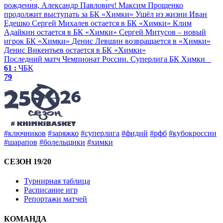
рождения, Александр Павлович!
Максим Прощенко
продолжит выступать за БК «Химки»
Ушёл из жизни Иван
Едешко
Сергей Михалев остается в БК «Химки»
Клим
Адайкин остается в БК «Химки»
Сергей Митусов – новый
игрок БК «Химки»
Денис Левшин возвращается в «Химки»
Денис Викентьев остается в БК «Химки»
Последний матч
Чемпионат России. Суперлига
БК Химки
61 :
ЧБК
79
#ключников
#заряжко
#суперлига
#фидий
#рфб
#кубокроссии
#шарапов
#болельщики
#химки
СЕЗОН 19/20
Турнирная таблица
Расписание игр
Репортажи матчей
КОМАНДА