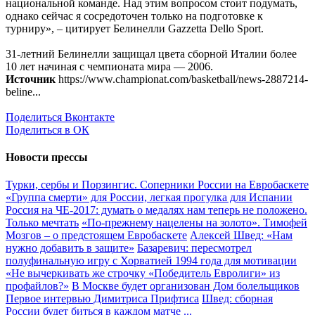
национальной команде. Над этим вопросом стоит подумать,
однако сейчас я сосредоточен только на подготовке к
турниру», – цитирует Белинелли Gazzetta Dello Sport.
31-летний Белинелли защищал цвета сборной Италии более
10 лет начиная с чемпионата мира — 2006.
Источник
https://www.championat.com/basketball/news-2887214-
beline...
Поделиться Вконтакте
Поделиться в ОК
Новости прессы
Турки, сербы и Порзингис. Соперники России на Евробаскете
«Группа смерти» для России, легкая прогулка для Испании
Россия на ЧЕ-2017: думать о медалях нам теперь не положено.
Только мечтать
«По-прежнему нацелены на золото». Тимофей
Мозгов – о предстоящем Евробаскете
Алексей Швед: «Нам
нужно добавить в защите»
Базаревич: пересмотрел
полуфинальную игру с Хорватией 1994 года для мотивации
«Не вычеркивать же строчку «Победитель Евролиги» из
профайлов?»
В Москве будет организован Дом болельщиков
Первое интервью Димитриса Прифтиса
Швед: сборная
России будет биться в каждом матче
...