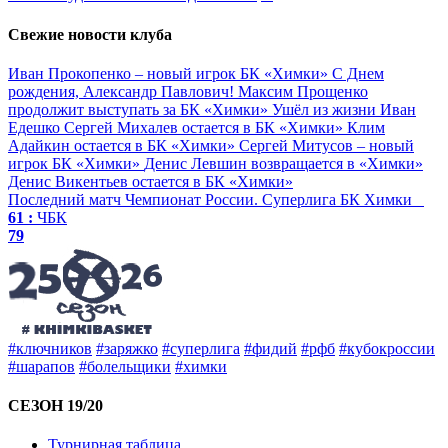
Свежие новости клуба
Иван Прокопенко – новый игрок БК «Химки»
С Днем
рождения, Александр Павлович!
Максим Прощенко
продолжит выступать за БК «Химки»
Ушёл из жизни Иван
Едешко
Сергей Михалев остается в БК «Химки»
Клим
Адайкин остается в БК «Химки»
Сергей Митусов – новый
игрок БК «Химки»
Денис Левшин возвращается в «Химки»
Денис Викентьев остается в БК «Химки»
Последний матч
Чемпионат России. Суперлига
БК Химки
61 :
ЧБК
79
#ключников
#заряжко
#суперлига
#фидий
#рфб
#кубокроссии
#шарапов
#болельщики
#химки
СЕЗОН 19/20
Турнирная таблица