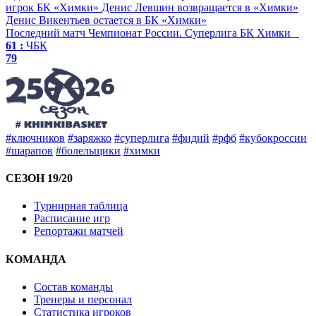
игрок БК «Химки»
Денис Левшин возвращается в «Химки»
Денис Викентьев остается в БК «Химки»
Последний матч
Чемпионат России. Суперлига
БК Химки
61 :
ЧБК
79
#ключников
#заряжко
#суперлига
#фидий
#рфб
#кубокроссии
#шарапов
#болельщики
#химки
СЕЗОН 19/20
Турнирная таблица
Расписание игр
Репортажи матчей
КОМАНДА
Состав команды
Тренеры и персонал
Статистика игроков