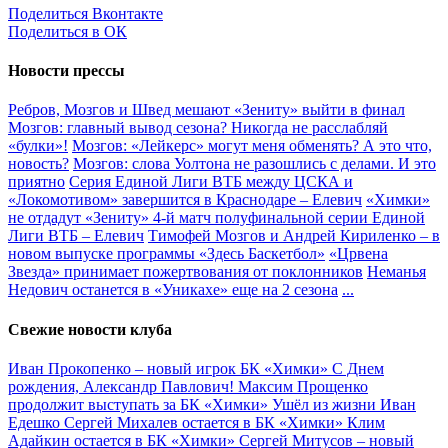
Поделиться Вконтакте
Поделиться в ОК
Новости прессы
Ребров, Мозгов и Швед мешают «Зениту» выйти в финал
Мозгов: главный вывод сезона? Никогда не расслабляй
«булки»!
Мозгов: «Лейкерс» могут меня обменять? А это что,
новость?
Мозгов: слова Уолтона не разошлись с делами. И это
приятно
Серия Единой Лиги ВТБ между ЦСКА и
«Локомотивом» завершится в Краснодаре – Елевич
«Химки»
не отдадут «Зениту» 4-й матч полуфинальной серии Единой
Лиги ВТБ – Елевич
Тимофей Мозгов и Андрей Кириленко – в
новом выпуске программы «Здесь Баскетбол»
«Црвена
Звезда» принимает пожертвования от поклонников
Неманья
Недович останется в «Уникахе» еще на 2 сезона
...
Свежие новости клуба
Иван Прокопенко – новый игрок БК «Химки»
С Днем
рождения, Александр Павлович!
Максим Прощенко
продолжит выступать за БК «Химки»
Ушёл из жизни Иван
Едешко
Сергей Михалев остается в БК «Химки»
Клим
Адайкин остается в БК «Химки»
Сергей Митусов – новый