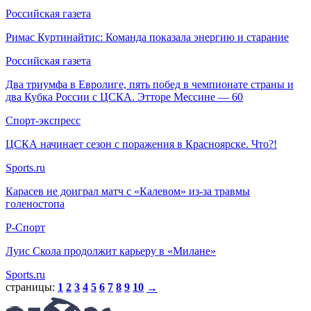
Российская газета
Римас Куртинайтис: Команда показала энергию и старание
Российская газета
Два триумфа в Евролиге, пять побед в чемпионате страны и
два Кубка России с ЦСКА. Этторе Мессине — 60
Спорт-экспресс
ЦСКА начинает сезон с поражения в Красноярске. Что?!
Sports.ru
Карасев не доиграл матч с «Калевом» из-за травмы
голеностопа
Р-Спорт
Луис Скола продолжит карьеру в «Милане»
Sports.ru
страницы:
1
2
3
4
5
6
7
8
9
10
→