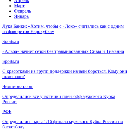
Апрель
Март
Февраль
Январь
Лука Банки: «Хотим, чтобы с «Локо» считались как с одним
из фаворитов Еврокубка»
Sports.ru
«Альба» начнет сезон без травмированных Сивы и Тиманна
Sports.ru
С красотками из групп поддержки начали бороться. Кому они
помешали?
Чемпионат.com
Определились все участники плей-офф мужского Кубка
России
РФБ
Определились пары 1/16 финала мужского Кубка России по
баскетболу