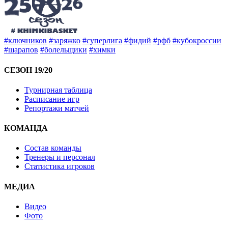
#ключников
#заряжко
#суперлига
#фидий
#рфб
#кубокроссии
#шарапов
#болельщики
#химки
СЕЗОН 19/20
Турнирная таблица
Расписание игр
Репортажи матчей
КОМАНДА
Состав команды
Тренеры и персонал
Статистика игроков
МЕДИА
Видео
Фото