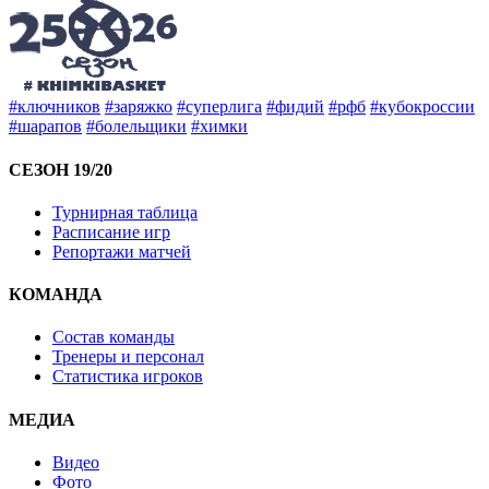
#ключников
#заряжко
#суперлига
#фидий
#рфб
#кубокроссии
#шарапов
#болельщики
#химки
СЕЗОН 19/20
Турнирная таблица
Расписание игр
Репортажи матчей
КОМАНДА
Состав команды
Тренеры и персонал
Статистика игроков
МЕДИА
Видео
Фото