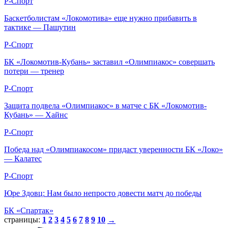
Р-Спорт
Баскетболистам «Локомотива» еще нужно прибавить в
тактике — Пашутин
Р-Спорт
БК «Локомотив-Кубань» заставил «Олимпиакос» совершать
потери — тренер
Р-Спорт
Защита подвела «Олимпиакос» в матче с БК «Локомотив-
Кубань» — Хайнс
Р-Спорт
Победа над «Олимпиакосом» придаст уверенности БК «Локо»
— Калатес
Р-Спорт
Юре Здовц: Нам было непросто довести матч до победы
БК «Спартак»
страницы:
1
2
3
4
5
6
7
8
9
10
→