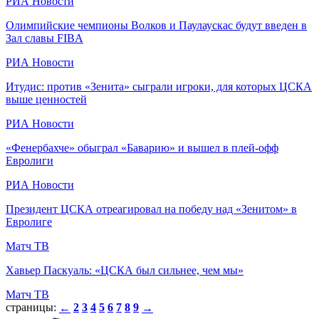
РИА Новости
Олимпийские чемпионы Волков и Паулаускас будут введен в
Зал славы FIBA
РИА Новости
Итудис: против «Зенита» сыграли игроки, для которых ЦСКА
выше ценностей
РИА Новости
«Фенербахче» обыграл «Баварию» и вышел в плей-офф
Евролиги
РИА Новости
Президент ЦСКА отреагировал на победу над «Зенитом» в
Евролиге
Матч ТВ
Хавьер Паскуаль: «ЦСКА был сильнее, чем мы»
Матч ТВ
страницы:
2
3
4
5
6
7
8
9
←
→