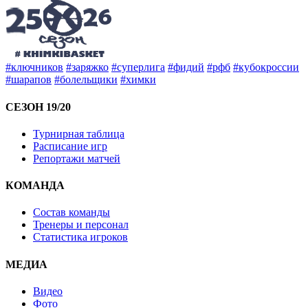
#ключников
#заряжко
#суперлига
#фидий
#рфб
#кубокроссии
#шарапов
#болельщики
#химки
СЕЗОН 19/20
Турнирная таблица
Расписание игр
Репортажи матчей
КОМАНДА
Состав команды
Тренеры и персонал
Статистика игроков
МЕДИА
Видео
Фото