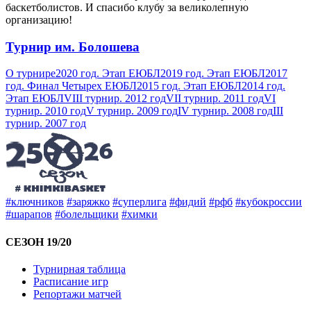
баскетболистов. И спасибо клубу за великолепную
организацию!
Турнир им. Болошева
О турнире
2020 год. Этап ЕЮБЛ
2019 год. Этап ЕЮБЛ
2017
год. Финал Четырех ЕЮБЛ
2015 год. Этап ЕЮБЛ
2014 год.
Этап ЕЮБЛ
VIII турнир. 2012 год
VII турнир. 2011 год
VI
турнир. 2010 год
V турнир. 2009 год
IV турнир. 2008 год
III
турнир. 2007 год
#ключников
#заряжко
#суперлига
#фидий
#рфб
#кубокроссии
#шарапов
#болельщики
#химки
СЕЗОН 19/20
Турнирная таблица
Расписание игр
Репортажи матчей