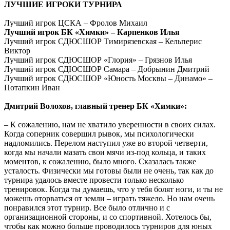
ЛУЧШИЕ ИГРОКИ ТУРНИРА
Лучший игрок ЦСКА – Фролов Михаил
Лучший игрок БК «Химки» – Карпенков Илья
Лучший игрок СДЮСШОР Тимирязевская – Кельперис
Виктор
Лучший игрок СДЮСШОР «Глория» – Грязнов Илья
Лучший игрок СДЮСШОР Самара – Добрынин Дмитрий
Лучший игрок СДЮСШОР «Юность Москвы – Динамо» –
Потапкин Иван
Дмитрий Волохов, главный тренер БК «Химки»:
– К сожалению, нам не хватило уверенности в своих силах.
Когда соперник совершил рывок, мы психологически
надломились. Перелом наступил уже во второй четверти,
когда мы начали мазать свои мячи из-под кольца, и таких
моментов, к сожалению, было много. Сказалась также
усталость. Физически мы готовы были не очень, так как до
турнира удалось вместе провести только несколько
тренировок. Когда ты думаешь, что у тебя болят ноги, и ты не
можешь оторваться от земли – играть тяжело. Но нам очень
понравился этот турнир. Все было отлично и с
организационной стороны, и со спортивной. Хотелось бы,
чтобы как можно больше проводилось турниров для юных