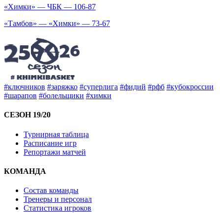
«Химки» — ЧБК — 106-87
«Тамбов» — «Химки» — 73-67
#ключников
#заряжко
#суперлига
#фидий
#рфб
#кубокроссии
#шарапов
#болельщики
#химки
СЕЗОН 19/20
Турнирная таблица
Расписание игр
Репортажи матчей
КОМАНДА
Состав команды
Тренеры и персонал
Статистика игроков