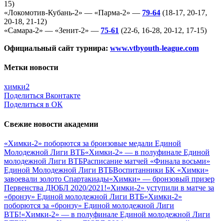
15)
«Локомотив-Кубань-2» — «Парма-2» —
79-64
(18-17, 20-17,
20-18, 21-12)
«Самара-2» — «Зенит-2» —
75-61
(22-6, 16-28, 20-12, 17-15)
Официальный сайт турнира:
www.vtbyouth-league.com
Метки новости
химки2
Поделиться Вконтакте
Поделиться в ОК
Свежие новости академии
«Химки-2» поборются за бронзовые медали Единой
Молодежной Лиги ВТБ
«Химки-2» — в полуфинале Единой
молодежной Лиги ВТБ
Расписание матчей «Финала восьми»
Единой Молодежной Лиги ВТБ
Воспитанники БК «Химки»
завоевали золото Спартакиады
«Химки» — бронзовый призер
Первенства ДЮБЛ 2020/2021!
«Химки-2» уступили в матче за
«бронзу» Единой молодежной Лиги ВТБ
«Химки-2»
поборются за «бронзу» Единой молодежной Лиги
ВТБ!
«Химки-2» — в полуфинале Единой молодежной Лиги