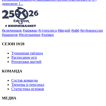
дивизион 1
...
#ключников
#заряжко
#суперлига
#фидий
#рфб
#кубокроссии
#шарапов
#болельщики
#химки
СЕЗОН 19/20
Турнирная таблица
Расписание игр
Репортажи матчей
КОМАНДА
Состав команды
Тренеры и персонал
Статистика игроков
МЕДИА