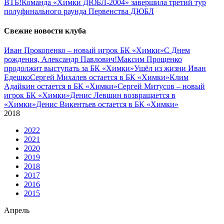
ВТБ!
Команда «Химки ДЮБЛ-2004» завершила третий тур
полуфинального раунда Первенства ДЮБЛ
Свежие новости клуба
Иван Прокопенко – новый игрок БК «Химки»
С Днем
рождения, Александр Павлович!
Максим Прощенко
продолжит выступать за БК «Химки»
Ушёл из жизни Иван
Едешко
Сергей Михалев остается в БК «Химки»
Клим
Адайкин остается в БК «Химки»
Сергей Митусов – новый
игрок БК «Химки»
Денис Левшин возвращается в
«Химки»
Денис Викентьев остается в БК «Химки»
2018
2022
2021
2020
2019
2018
2017
2016
2015
Апрель