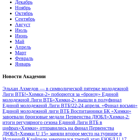
Декабрь
Ноябрь
Октябрь
Сентябрь
Август
Июль
Июнь
Май
Апрель
Март
Февраль
Январь
Новости Академии
Эльхан Ахмедов — в символической пятерке молодежной
Лиги ВТБ!
«Химки-2» поборются за «бронзу» Единой
молодежной Лиги ВТБ
«Химки-2» вышли в полуфинал
Единой молодежной Лиги ВТБ!
22-24 апреля. «Финал восьми»
Единой молодежной лиги ВТБ
Воспитанники БК «Химки»
завоевали бронзовые медали Первенства ДЮБЛ
«Химки-2:
итоги регулярного сезона Единой Лиги ВТБ в
цифрах
«Химки» отправились на финал Первенства
ДЮБЛ
«Химки U 15» заняли второе место на турнире в
Испании
В Клайпеде завершился третий этап ЕЮБЛ U 17,