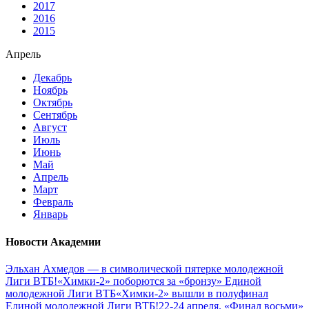
2017
2016
2015
Апрель
Декабрь
Ноябрь
Октябрь
Сентябрь
Август
Июль
Июнь
Май
Апрель
Март
Февраль
Январь
Новости Академии
Эльхан Ахмедов — в символической пятерке молодежной
Лиги ВТБ!
«Химки-2» поборются за «бронзу» Единой
молодежной Лиги ВТБ
«Химки-2» вышли в полуфинал
Единой молодежной Лиги ВТБ!
22-24 апреля. «Финал восьми»