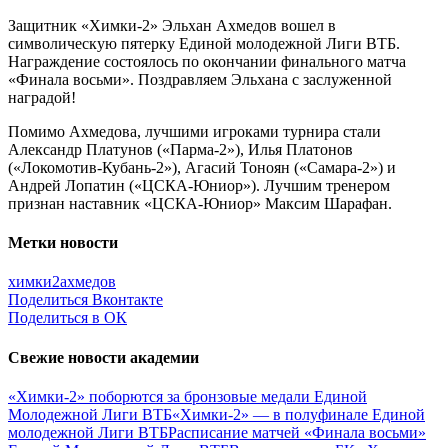
Защитник «Химки-2» Эльхан Ахмедов вошел в
символическую пятерку Единой молодежной Лиги ВТБ.
Награждение состоялось по окончании финального матча
«Финала восьми». Поздравляем Эльхана с заслуженной
наградой!
Помимо Ахмедова, лучшими игроками турнира стали
Александр Платунов («Парма-2»), Илья Платонов
(«Локомотив-Кубань-2»), Агасий Тоноян («Самара-2») и
Андрей Лопатин («ЦСКА-Юниор»). Лучшим тренером
признан наставник «ЦСКА-Юниор» Максим Шарафан.
Метки новости
химки2
ахмедов
Поделиться Вконтакте
Поделиться в ОК
Свежие новости академии
«Химки-2» поборются за бронзовые медали Единой
Молодежной Лиги ВТБ
«Химки-2» — в полуфинале Единой
молодежной Лиги ВТБ
Расписание матчей «Финала восьми»