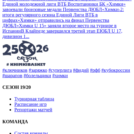
Единой молодежной лиги ВТБ
Воспитанники БК «Химки»
завоевали бронзовые медали Первенства ДЮБЛ
«Химки-2:
итоги регулярного сезона Единой Лиги ВТБ в
цифрах
«Химки» отправились на финал Первенства
ДЮБЛ
«Химки U 15» заняли второе место на турнире в
Испании
В Клайпеде завершился третий этап ЕЮБЛ U 17,
дивизион 1
...
#ключников
#заряжко
#суперлига
#фидий
#рфб
#кубокроссии
#шарапов
#болельщики
#химки
СЕЗОН 19/20
Турнирная таблица
Расписание игр
Репортажи матчей
КОМАНДА
Состав команды