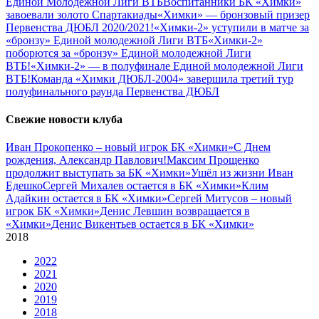
Единой Молодежной Лиги ВТБ
Воспитанники БК «Химки»
завоевали золото Спартакиады
«Химки» — бронзовый призер
Первенства ДЮБЛ 2020/2021!
«Химки-2» уступили в матче за
«бронзу» Единой молодежной Лиги ВТБ
«Химки-2»
поборются за «бронзу» Единой молодежной Лиги
ВТБ!
«Химки-2» — в полуфинале Единой молодежной Лиги
ВТБ!
Команда «Химки ДЮБЛ-2004» завершила третий тур
полуфинального раунда Первенства ДЮБЛ
Свежие новости клуба
Иван Прокопенко – новый игрок БК «Химки»
С Днем
рождения, Александр Павлович!
Максим Прощенко
продолжит выступать за БК «Химки»
Ушёл из жизни Иван
Едешко
Сергей Михалев остается в БК «Химки»
Клим
Адайкин остается в БК «Химки»
Сергей Митусов – новый
игрок БК «Химки»
Денис Левшин возвращается в
«Химки»
Денис Викентьев остается в БК «Химки»
2018
2022
2021
2020
2019
2018