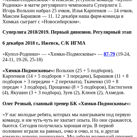
Родники» в матче регулярного чемпионата Суперлиги 1.
Игорь Вольхин набрал 25 очков, Илья Карпенков — 14 очков,
Максим Барашков — 11. 12 декабря наша фарм-команда в
Химках сыграет с «Новосибирском».
Суперлига 2018/2019. Первый дивизион. Регулярный этап
6 декабря 2018 г., Ижевск, С/К ИГМА
«Купол-Родники» — «Химки-Подмосковье» —
87-79
(19-24,
24-11, 19-26, 25-18)
«Химки-Подмосковье»:
Вольхин (25 + 5 подборов),
Карпенков (14 + 5 подборов + 3 передачи), Барашков (11 + 8
подборов + 3 передачи + 2 перехвата), Ткаченко (10 + 8
передач + 3 подбора), Прощенко (8 + 5 подборов), Евстигнеев
(4), Якушин (3 + 3 подбора), Зуев (2), Клюев (2), Ахмедов.
Олег Резвый, главный тренер БК «Химки-Подмосковье»:
«У нас молодые ребята, которых мы наигрываем под первую
команду, и им чуть-чуть не хватает опыта. Но они сражаются,
бьются. Сегодня получилась хорошая игра. В первой
половине играли на равных, очко в очко, и та, и другая
команды хорошо защищались. Мы забили маленький процент