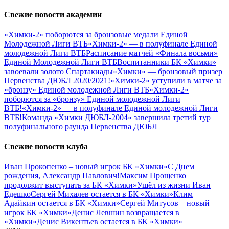
Свежие новости академии
«Химки-2» поборются за бронзовые медали Единой
Молодежной Лиги ВТБ
«Химки-2» — в полуфинале Единой
молодежной Лиги ВТБ
Расписание матчей «Финала восьми»
Единой Молодежной Лиги ВТБ
Воспитанники БК «Химки»
завоевали золото Спартакиады
«Химки» — бронзовый призер
Первенства ДЮБЛ 2020/2021!
«Химки-2» уступили в матче за
«бронзу» Единой молодежной Лиги ВТБ
«Химки-2»
поборются за «бронзу» Единой молодежной Лиги
ВТБ!
«Химки-2» — в полуфинале Единой молодежной Лиги
ВТБ!
Команда «Химки ДЮБЛ-2004» завершила третий тур
полуфинального раунда Первенства ДЮБЛ
Свежие новости клуба
Иван Прокопенко – новый игрок БК «Химки»
С Днем
рождения, Александр Павлович!
Максим Прощенко
продолжит выступать за БК «Химки»
Ушёл из жизни Иван
Едешко
Сергей Михалев остается в БК «Химки»
Клим
Адайкин остается в БК «Химки»
Сергей Митусов – новый
игрок БК «Химки»
Денис Левшин возвращается в
«Химки»
Денис Викентьев остается в БК «Химки»