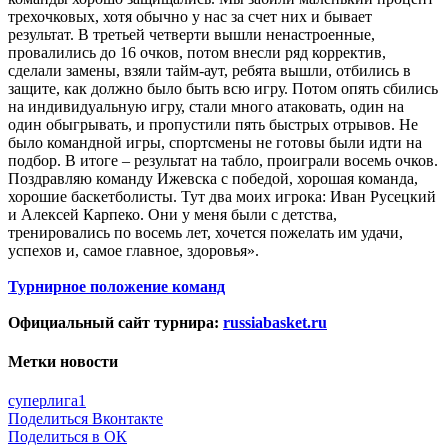
трехочковых, хотя обычно у нас за счет них и бывает
результат. В третьей четверти вышли ненастроенные,
провалились до 16 очков, потом внесли ряд корректив,
сделали замены, взяли тайм-аут, ребята вышли, отбились в
защите, как должно было быть всю игру. Потом опять сбились
на индивидуальную игру, стали много атаковать, один на
один обыгрывать, и пропустили пять быстрых отрывов. Не
было командной игры, спортсмены не готовы были идти на
подбор. В итоге – результат на табло, проиграли восемь очков.
Поздравляю команду Ижевска с победой, хорошая команда,
хорошие баскетболисты. Тут два моих игрока: Иван Русецкий
и Алексей Карпеко. Они у меня были с детства,
тренировались по восемь лет, хочется пожелать им удачи,
успехов и, самое главное, здоровья».
Турнирное положение команд
Официальный сайт турнира:
russiabasket.ru
Метки новости
суперлига1
Поделиться Вконтакте
Поделиться в ОК