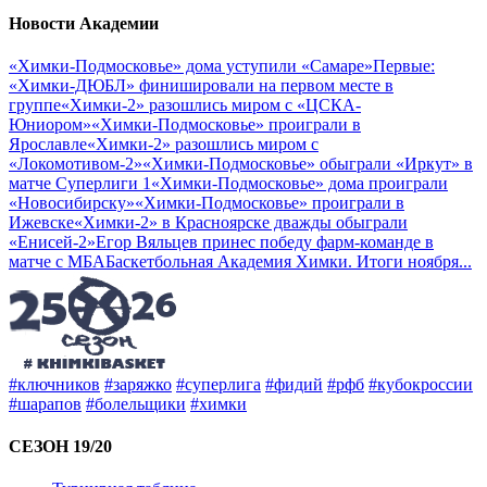
Новости Академии
«Химки-Подмосковье» дома уступили «Самаре»
Первые:
«Химки-ДЮБЛ» финишировали на первом месте в
группе
«Химки-2» разошлись миром с «ЦСКА-
Юниором»
«Химки-Подмосковье» проиграли в
Ярославле
«Химки-2» разошлись миром с
«Локомотивом-2»
«Химки-Подмосковье» обыграли «Иркут» в
матче Суперлиги 1
«Химки-Подмосковье» дома проиграли
«Новосибирску»
«Химки-Подмосковье» проиграли в
Ижевске
«Химки-2» в Красноярске дважды обыграли
«Енисей-2»
Егор Вяльцев принес победу фарм-команде в
матче с МБА
Баскетбольная Академия Химки. Итоги ноября
...
#ключников
#заряжко
#суперлига
#фидий
#рфб
#кубокроссии
#шарапов
#болельщики
#химки
СЕЗОН 19/20