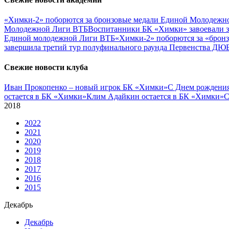
«Химки-2» поборются за бронзовые медали Единой Молодежн
Молодежной Лиги ВТБ
Воспитанники БК «Химки» завоевали 
Единой молодежной Лиги ВТБ
«Химки-2» поборются за «брон
завершила третий тур полуфинального раунда Первенства ДЮ
Свежие новости клуба
Иван Прокопенко – новый игрок БК «Химки»
С Днем рождения
остается в БК «Химки»
Клим Адайкин остается в БК «Химки»
С
2018
2022
2021
2020
2019
2018
2017
2016
2015
Декабрь
Декабрь