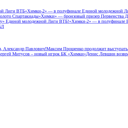
ой Лиги ВТБ
«Химки-2» — в полуфинале Единой молодежной Л
золото Спартакиады
«Химки» — бронзовый призер Первенства 
зу» Единой молодежной Лиги ВТБ!
«Химки-2» — в полуфинале 
БЛ
, Александр Павлович!
Максим Прощенко продолжит выступать
ергей Митусов – новый игрок БК «Химки»
Денис Левшин возвр