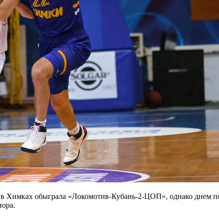
е в Химках обыграла «Локомотив-Кубань-2-ЦОП», однако днем 
иора.