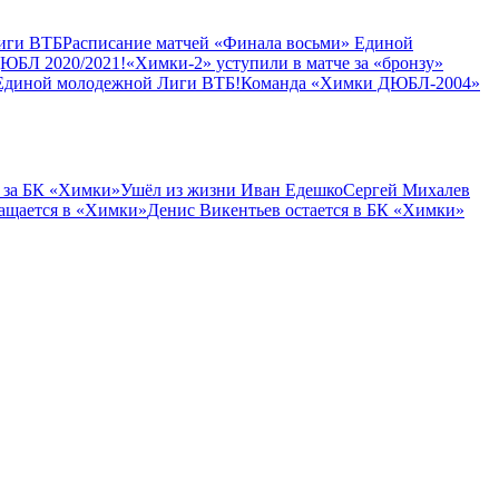
иги ВТБ
Расписание матчей «Финала восьми» Единой
ДЮБЛ 2020/2021!
«Химки-2» уступили в матче за «бронзу»
Единой молодежной Лиги ВТБ!
Команда «Химки ДЮБЛ-2004»
 за БК «Химки»
Ушёл из жизни Иван Едешко
Сергей Михалев
ащается в «Химки»
Денис Викентьев остается в БК «Химки»