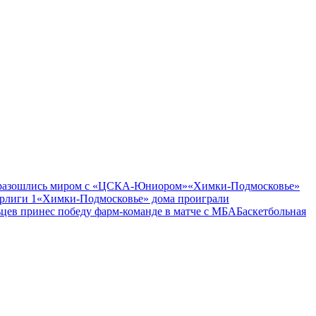
разошлись миром с «ЦСКА-Юниором»
«Химки-Подмосковье»
рлиги 1
«Химки-Подмосковье» дома проиграли
цев принес победу фарм-команде в матче с МБА
Баскетбольная