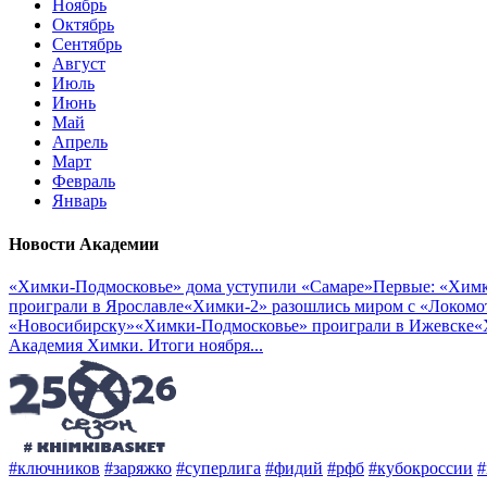
Ноябрь
Октябрь
Сентябрь
Август
Июль
Июнь
Май
Апрель
Март
Февраль
Январь
Новости Академии
«Химки-Подмосковье» дома уступили «Самаре»
Первые: «Химк
проиграли в Ярославле
«Химки-2» разошлись миром с «Локомо
«Новосибирску»
«Химки-Подмосковье» проиграли в Ижевске
«
Академия Химки. Итоги ноября
...
#ключников
#заряжко
#суперлига
#фидий
#рфб
#кубокроссии
#