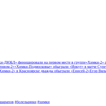
и-ДЮБЛ» финишировали на первом месте в группе
«Химки-2» 
тивом-2»
«Химки-Подмосковье» обыграли «Иркут» в матче Супе
Химки-2» в Красноярске дважды обыграли «Енисей-2»
Егор Вяль
шарапов
#болельщики
#химки