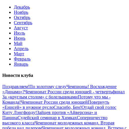
Декабрь
Ноябрь
Октябрь
Сентябрь
Август
Июль
Июнь
Май
Апрель
Март
Февраль
Январь
Новости клуба
Поздравляем!
По золотому следу
Чемпионы!
Восхождение
«Динамо»?
Чемпионат России среди юношей - четвертьфинал
За «круглым столом» с болельщиками
Потому что мы -
Команда!
Чемпионат России среди юношей
Повернуть
«Енисей» в нужное русло
Спасибо, Бен!
Отдай свой голос
Киту Лэнгфорду!
Зайцев против «Айверсона» и
Панина
Судейский семинар в Химках
Соперничество
высокого класса
Чемпионат молодежных команд. Вторая
победа над лидером
Чемпионат молодежных команд. Встреча с