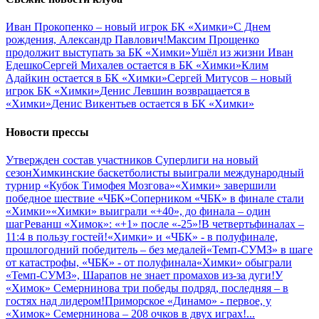
Иван Прокопенко – новый игрок БК «Химки»
С Днем
рождения, Александр Павлович!
Максим Прощенко
продолжит выступать за БК «Химки»
Ушёл из жизни Иван
Едешко
Сергей Михалев остается в БК «Химки»
Клим
Адайкин остается в БК «Химки»
Сергей Митусов – новый
игрок БК «Химки»
Денис Левшин возвращается в
«Химки»
Денис Викентьев остается в БК «Химки»
Новости прессы
Утвержден состав участников Cуперлиги на новый
сезон
Химкинские баскетболисты выиграли международный
турнир «Кубок Тимофея Мозгова»
«Химки» завершили
победное шествие «ЧБК»
Соперником «ЧБК» в финале стали
«Химки»
«Химки» выиграли «+40», до финала – один
шаг
Реванш «Химок»: «+1» после «-25»!
В четвертьфиналах –
11:4 в пользу гостей!
«Химки» и «ЧБК» - в полуфинале,
прошлогодний победитель – без медалей
«Темп-СУМЗ» в шаге
от катастрофы, «ЧБК» - от полуфинала
«Химки» обыграли
«Темп-СУМЗ», Шарапов не знает промахов из-за дуги!
У
«Химок» Семернинова три победы подряд, последняя – в
гостях над лидером!
Приморское «Динамо» - первое, у
«Химок» Семернинова – 208 очков в двух играх!
...