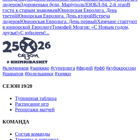
лидером
Здоровеньки були, Маріуполь!
ЕЮБЛ-94. 2-й этап
В
гости к старым знакомым
Юниорская Евролига. День
третий
Юниорская Евролига. День второй
Встреча
лидеров
Юниорская Евролига. День первый
Химчане стартуют
в юниорской Евролиге
Тимофей Мозгов: «С Новым годом,
друзья!»
С юбилеем!
...
#ключников
#заряжко
#суперлига
#фидий
#рфб
#кубокроссии
#шарапов
#болельщики
#химки
СЕЗОН 19/20
Турнирная таблица
Расписание игр
Репортажи матчей
КОМАНДА
Состав команды
Тренеры и персонал