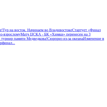
е!
Тур на восток. Начинаем во Владивостоке
Стартует «Финал
по-взрослому
Матч ЦСКА - БК «Химки» перенесен на 3
 турнир памяти Медведкова!
Сюрприз из-за океана
Изменение в
рфинал
...