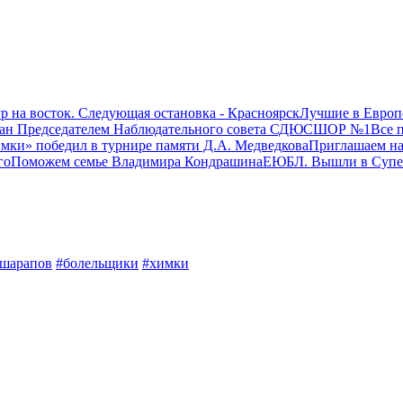
р на восток. Следующая остановка - Красноярск
Лучшие в Европ
ран Председателем Наблюдательного совета СДЮСШОР №1
Все 
мки» победил в турнире памяти Д.А. Медведкова
Приглашаем на
го
Поможем семье Владимира Кондрашина
ЕЮБЛ. Вышли в Супе
шарапов
#болельщики
#химки