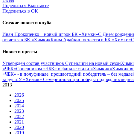
Tweet
Поделиться Вконтакте
Поделиться в ОК
Свежие новости клуба
Иван Прокопенко – новый игрок БК «Химки»
С Днем рождения
остается в БК «Химки»
Клим Адайкин остается в БК «Химки»
С
Новости прессы
Утвержден состав участников Cуперлиги на новый сезон
Химки
«ЧБК»
Соперником «ЧБК» в финале стали «Химки»
«Химки» вы
«ЧБК» - в полуфинале, прошлогодний победитель – без медале
за дуги!
У «Химок» Семернинова три победы подряд, последняя 
2013
2026
2025
2024
2023
2022
2021
2020
2019