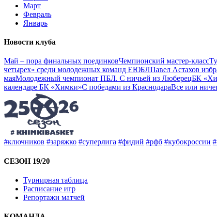
Март
Февраль
Январь
Новости клуба
Май – пора финальных поединков
Чемпионский мастер-класс
Ту
четырех» среди молодежных команд ЕЮБЛ
Павел Астахов изб
мая
Молодежный чемпионат ПБЛ. С ничьей из Люберец
БК «Хи
календаре БК «Химки»
С победами из Краснодара
Все или ниче
#ключников
#заряжко
#суперлига
#фидий
#рфб
#кубокроссии
#
СЕЗОН 19/20
Турнирная таблица
Расписание игр
Репортажи матчей
КОМАНДА