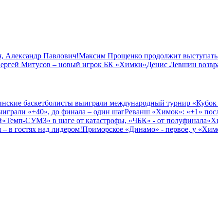
, Александр Павлович!
Максим Прощенко продолжит выступать
ергей Митусов – новый игрок БК «Химки»
Денис Левшин возвр
нские баскетболисты выиграли международный турнир «Кубок
играли «+40», до финала – один шаг
Реванш «Химок»: «+1» посл
й
«Темп-СУМЗ» в шаге от катастрофы, «ЧБК» - от полуфинала
«Х
– в гостях над лидером!
Приморское «Динамо» - первое, у «Химо