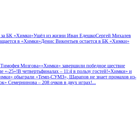
 за БК «Химки»
Ушёл из жизни Иван Едешко
Сергей Михалев
ащается в «Химки»
Денис Викентьев остается в БК «Химки»
 Тимофея Мозгова»
«Химки» завершили победное шествие
е «-25»!
В четвертьфиналах – 11:4 в пользу гостей!
«Химки» и
имки» обыграли «Темп-СУМЗ», Шарапов не знает промахов из-
к» Семернинова – 208 очков в двух играх!
...