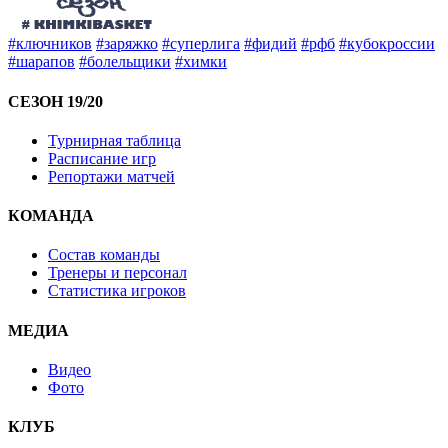
#ключников
#заряжко
#суперлига
#фидий
#рфб
#кубокроссии
#шарапов
#болельщики
#химки
СЕЗОН 19/20
Турнирная таблица
Расписание игр
Репортажи матчей
КОМАНДА
Состав команды
Тренеры и персонал
Статистика игроков
МЕДИА
Видео
Фото
КЛУБ