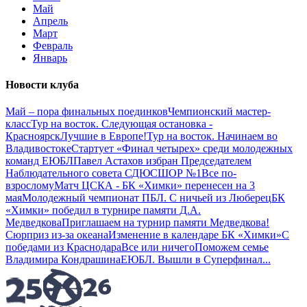
Май
Апрель
Март
Февраль
Январь
Новости клуба
Май – пора финальных поединков
Чемпионский мастер-
класс
Тур на восток. Следующая остановка -
Красноярск
Лучшие в Европе!
Тур на восток. Начинаем во
Владивостоке
Стартует «Финал четырех» среди молодежных
команд ЕЮБЛ
Павел Астахов избран Председателем
Наблюдательного совета СДЮСШОР №1
Все по-
взрослому
Матч ЦСКА - БК «Химки» перенесен на 3
мая
Молодежный чемпионат ПБЛ. С ничьей из Люберец
БК
«Химки» победил в турнире памяти Д.А.
Медведкова
Приглашаем на турнир памяти Медведкова!
Сюрприз из-за океана
Изменение в календаре БК «Химки»
С
победами из Краснодара
Все или ничего
Поможем семье
Владимира Кондрашина
ЕЮБЛ. Вышли в Суперфинал
...