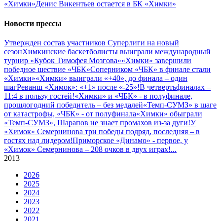
«Химки»
Денис Викентьев остается в БК «Химки»
Новости прессы
Утвержден состав участников Cуперлиги на новый
сезон
Химкинские баскетболисты выиграли международный
турнир «Кубок Тимофея Мозгова»
«Химки» завершили
победное шествие «ЧБК»
Соперником «ЧБК» в финале стали
«Химки»
«Химки» выиграли «+40», до финала – один
шаг
Реванш «Химок»: «+1» после «-25»!
В четвертьфиналах –
11:4 в пользу гостей!
«Химки» и «ЧБК» - в полуфинале,
прошлогодний победитель – без медалей
«Темп-СУМЗ» в шаге
от катастрофы, «ЧБК» - от полуфинала
«Химки» обыграли
«Темп-СУМЗ», Шарапов не знает промахов из-за дуги!
У
«Химок» Семернинова три победы подряд, последняя – в
гостях над лидером!
Приморское «Динамо» - первое, у
«Химок» Семернинова – 208 очков в двух играх!
...
2013
2026
2025
2024
2023
2022
2021