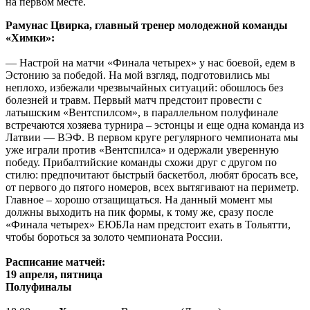
на первом месте.
Рамунас Цвирка, главный тренер молодежной команды
«Химки»:
— Настрой на матчи «Финала четырех» у нас боевой, едем в
Эстонию за победой. На мой взгляд, подготовились мы
неплохо, избежали чрезвычайных ситуаций: обошлось без
болезней и травм. Первый матч предстоит провести с
латышским «Вентспилсом», в параллельном полуфинале
встречаются хозяева турнира – эстонцы и еще одна команда из
Латвии — ВЭФ. В первом круге регулярного чемпионата мы
уже играли против «Вентспилса» и одержали уверенную
победу. Прибалтийские команды схожи друг с другом по
стилю: предпочитают быстрый баскетбол, любят бросать все,
от первого до пятого номеров, всех вытягивают на периметр.
Главное – хорошо отзащищаться. На данный момент мы
должны выходить на пик формы, к тому же, сразу после
«Финала четырех» ЕЮБЛа нам предстоит ехать в Тольятти,
чтобы бороться за золото чемпионата России.
Расписание матчей:
19 апреля, пятница
Полуфиналы