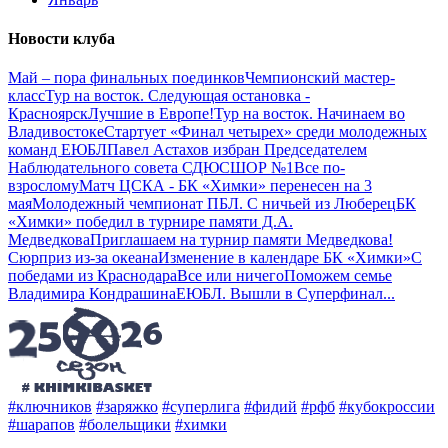
Новости клуба
Май – пора финальных поединков
Чемпионский мастер-
класс
Тур на восток. Следующая остановка -
Красноярск
Лучшие в Европе!
Тур на восток. Начинаем во
Владивостоке
Стартует «Финал четырех» среди молодежных
команд ЕЮБЛ
Павел Астахов избран Председателем
Наблюдательного совета СДЮСШОР №1
Все по-
взрослому
Матч ЦСКА - БК «Химки» перенесен на 3
мая
Молодежный чемпионат ПБЛ. С ничьей из Люберец
БК
«Химки» победил в турнире памяти Д.А.
Медведкова
Приглашаем на турнир памяти Медведкова!
Сюрприз из-за океана
Изменение в календаре БК «Химки»
С
победами из Краснодара
Все или ничего
Поможем семье
Владимира Кондрашина
ЕЮБЛ. Вышли в Суперфинал
...
#ключников
#заряжко
#суперлига
#фидий
#рфб
#кубокроссии
#шарапов
#болельщики
#химки