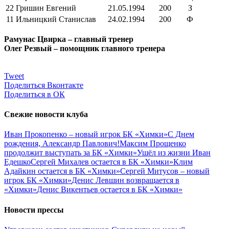
22
Гришин Евгений
21.05.1994
200
З
11
Ильницкий Станислав
24.02.1994
200
Ф
Рамунас Цвирка – главный тренер
Олег Резвый – помощник главного тренера
Tweet
Поделиться Вконтакте
Поделиться в ОК
Свежие новости клуба
Иван Прокопенко – новый игрок БК «Химки»
С Днем
рождения, Александр Павлович!
Максим Прощенко
продолжит выступать за БК «Химки»
Ушёл из жизни Иван
Едешко
Сергей Михалев остается в БК «Химки»
Клим
Адайкин остается в БК «Химки»
Сергей Митусов – новый
игрок БК «Химки»
Денис Левшин возвращается в
«Химки»
Денис Викентьев остается в БК «Химки»
Новости прессы