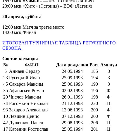
18:00 мск
«Химки»
— «Вентспилс» (Латвия)
20:00 мск «Хито» (Эстония) – ВЭФ (Латвия)
20 апреля, суббота
12:00 мск Матч за третье место
14:00 мск Финал
ИТОГОВАЯ ТУРНИРНАЯ ТАБЛИЦА РЕГУЛЯРНОГО
СЕЗОНА
Состав команды
№
Ф.И.О.
Дата рождения
Рост
Амплуа
5
Аннаев Сердар
24.05.1994
185
З
23
Русецкий Иван
25.09.1993
194
З
45
Сахаров Максим
25.06.1993
190
З
35
Афанасьев Роман
02.02.1993
196
Ф
20
Числов Максим
26.01.1993
198
Ф
74
Рогожкин Николай
21.12.1993
220
Ц
93
Захаров Александр
12.06.1993
200
Ф
10
Левшин Денис
07.12.1993
200
Ф
42
Душенков Павел
29.08.1993
206
Ц
17
Каренин Ростислав
25.05.1994
201
Ц