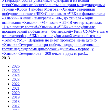
Утвержден состав участников Cуперлиги на новый
сезон
Химкинские баскетболисты выиграли международный
турнир «Кубок Тимофея Мозгова»
«Химки» завершили
победное шествие «ЧБК»
Соперником «ЧБК» в финале стали
«Химки»
«Химки» выиграли «+40», до финала – один
шаг
Реванш «Химок»: «+1» после «-25»!
В четвертьфиналах –
11:4 в пользу гостей!
«Химки» и «ЧБК» - в полуфинале,
прошлогодний победитель – без медалей
«Темп-СУМЗ» в шаге
от катастрофы, «ЧБК» - от полуфинала
«Химки» обыграли
«Темп-СУМЗ», Шарапов не знает промахов из-за дуги!
У
«Химок» Семернинова три победы подряд, последняя – в
гостях над лидером!
Приморское «Динамо» - первое, у
«Химок» Семернинова – 208 очков в двух играх!
...
2013
2026
2025
2024
2023
2022
2021
2020
2019
2018
2017