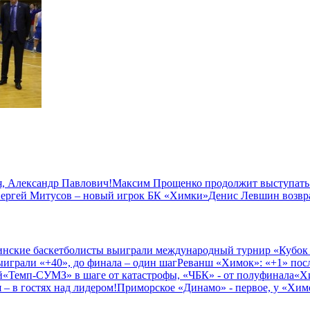
, Александр Павлович!
Максим Прощенко продолжит выступать
ергей Митусов – новый игрок БК «Химки»
Денис Левшин возвр
нские баскетболисты выиграли международный турнир «Кубок
играли «+40», до финала – один шаг
Реванш «Химок»: «+1» посл
й
«Темп-СУМЗ» в шаге от катастрофы, «ЧБК» - от полуфинала
«Х
– в гостях над лидером!
Приморское «Динамо» - первое, у «Химо