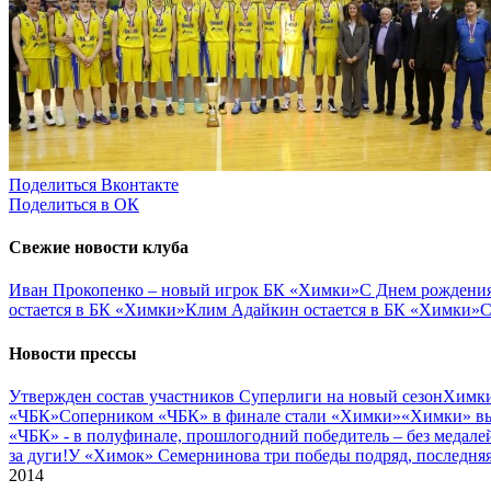
Поделиться Вконтакте
Поделиться в ОК
Свежие новости клуба
Иван Прокопенко – новый игрок БК «Химки»
С Днем рождения
остается в БК «Химки»
Клим Адайкин остается в БК «Химки»
С
Новости прессы
Утвержден состав участников Cуперлиги на новый сезон
Химки
«ЧБК»
Соперником «ЧБК» в финале стали «Химки»
«Химки» вы
«ЧБК» - в полуфинале, прошлогодний победитель – без медале
за дуги!
У «Химок» Семернинова три победы подряд, последняя 
2014