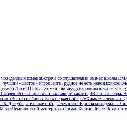
 молодежных команд
Встреча со слушателями бизнес-школы RM
– лучший «шестой» игрок Лиги
Трудное не есть невозможное
Юно
одежной Лиге ВТБ
БК «Химки» на международном юношеском т
исарев: Ребята проявили настоящий характер!
Вести со сбора. 
ктивы
Вести со сборов. Есть первая победа!
«Химки» - чемпион 
ТБ. Две убедительные победы чемпиона
Единая молодежная Лиг
 Маяк»
Чемпионский мастер-класс
Римас Куртинайтис: Вижу пот