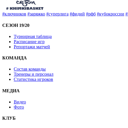
#ключников
#заряжко
#суперлига
#фидий
#рфб
#кубокроссии
#
СЕЗОН 19/20
Турнирная таблица
Расписание игр
Репортажи матчей
КОМАНДА
Состав команды
Тренеры и персонал
Статистика игроков
МЕДИА
Видео
Фото
КЛУБ