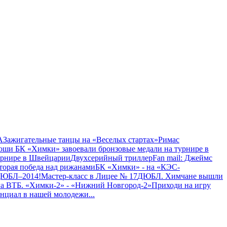
A
Зажигательные танцы на «Веселых стартах»
Римас
ши БК «Химки» завоевали бронзовые медали на турнире в
урнире в Швейцарии
Двухсерийный триллер
Fan mail: Джеймс
Вторая победа над рижанами
БК «Химки» - на «КЭС-
ДЮБЛ–2014!
Мастер-класс в Лицее № 17
ДЮБЛ. Химчане вышли
а ВТБ. «Химки-2» - «Нижний Новгород-2»
Приходи на игру
енциал в нашей молодежи
...