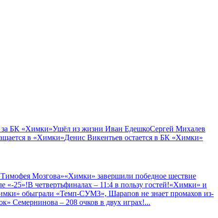
 за БК «Химки»
Ушёл из жизни Иван Едешко
Сергей Михалев
ащается в «Химки»
Денис Викентьев остается в БК «Химки»
 Тимофея Мозгова»
«Химки» завершили победное шествие
е «-25»!
В четвертьфиналах – 11:4 в пользу гостей!
«Химки» и
имки» обыграли «Темп-СУМЗ», Шарапов не знает промахов из-
к» Семернинова – 208 очков в двух играх!
...