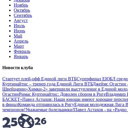
Ноябрь
Октябрь
Сентябрь
Август
Июль
Июнь
Май
Апрель
Март
Февраль
Январь
Новости клуба
Стартует плей-офф Единой лиги ВТБ
Суперфинал ЕЮБЛ среди
Куртинайтис – тренер года Единой Лиги ВТБ
Джеймс Огастин 
Швейцарии
«Химки-2» завершили выступление в Единой мол
Огастин
Римас Куртинайтис: Доволен сбором в Риге
Владимир П
БАСКЕТ»
Павел Астахов: Наши юноши имеют хорошие перспе
в финал
Команда отправилась в Ригу
Единая молодежная Лига В
чемпионов!
Уважаемые болельщики!
Павел Астахов - на «Радио