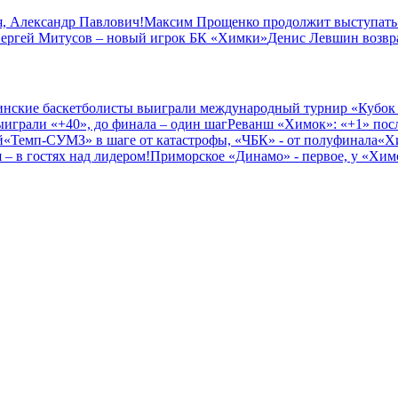
, Александр Павлович!
Максим Прощенко продолжит выступать
ергей Митусов – новый игрок БК «Химки»
Денис Левшин возвр
нские баскетболисты выиграли международный турнир «Кубок
играли «+40», до финала – один шаг
Реванш «Химок»: «+1» посл
й
«Темп-СУМЗ» в шаге от катастрофы, «ЧБК» - от полуфинала
«Х
– в гостях над лидером!
Приморское «Динамо» - первое, у «Химо