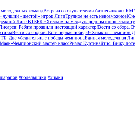
 молодежных команд
Встреча со слушателями бизнес-школы RM
– лучший «шестой» игрок Лиги
Трудное не есть невозможное
Юно
одежной Лиге ВТБ
БК «Химки» на международном юношеском т
исарев: Ребята проявили настоящий характер!
Вести со сбора. 
ктивы
Вести со сборов. Есть первая победа!
«Химки» - чемпион 
ТБ. Две убедительные победы чемпиона
Единая молодежная Лиг
 Маяк»
Чемпионский мастер-класс
Римас Куртинайтис: Вижу пот
шарапов
#болельщики
#химки