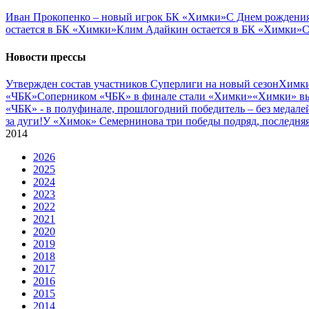
Иван Прокопенко – новый игрок БК «Химки»
С Днем рождения
остается в БК «Химки»
Клим Адайкин остается в БК «Химки»
С
Новости прессы
Утвержден состав участников Cуперлиги на новый сезон
Химки
«ЧБК»
Соперником «ЧБК» в финале стали «Химки»
«Химки» вы
«ЧБК» - в полуфинале, прошлогодний победитель – без медале
за дуги!
У «Химок» Семернинова три победы подряд, последняя 
2014
2026
2025
2024
2023
2022
2021
2020
2019
2018
2017
2016
2015
2014