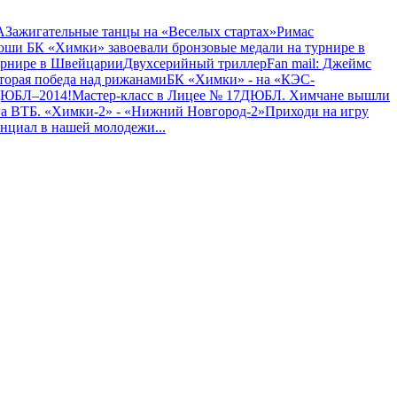
A
Зажигательные танцы на «Веселых стартах»
Римас
ши БК «Химки» завоевали бронзовые медали на турнире в
урнире в Швейцарии
Двухсерийный триллер
Fan mail: Джеймс
Вторая победа над рижанами
БК «Химки» - на «КЭС-
ДЮБЛ–2014!
Мастер-класс в Лицее № 17
ДЮБЛ. Химчане вышли
а ВТБ. «Химки-2» - «Нижний Новгород-2»
Приходи на игру
енциал в нашей молодежи
...