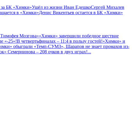
 за БК «Химки»
Ушёл из жизни Иван Едешко
Сергей Михалев
ащается в «Химки»
Денис Викентьев остается в БК «Химки»
 Тимофея Мозгова»
«Химки» завершили победное шествие
е «-25»!
В четвертьфиналах – 11:4 в пользу гостей!
«Химки» и
имки» обыграли «Темп-СУМЗ», Шарапов не знает промахов из-
к» Семернинова – 208 очков в двух играх!
...