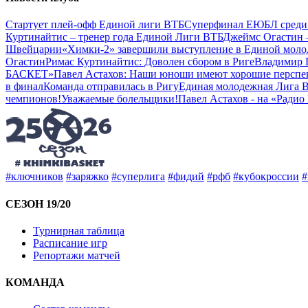
Стартует плей-офф Единой лиги ВТБ
Суперфинал ЕЮБЛ среди
Куртинайтис – тренер года Единой Лиги ВТБ
Джеймс Огастин 
Швейцарии
«Химки-2» завершили выступление в Единой мол
Огастин
Римас Куртинайтис: Доволен сбором в Риге
Владимир П
БАСКЕТ»
Павел Астахов: Наши юноши имеют хорошие перспе
в финал
Команда отправилась в Ригу
Единая молодежная Лига В
чемпионов!
Уважаемые болельщики!
Павел Астахов - на «Радио
#ключников
#заряжко
#суперлига
#фидий
#рфб
#кубокроссии
#
СЕЗОН 19/20
Турнирная таблица
Расписание игр
Репортажи матчей
КОМАНДА