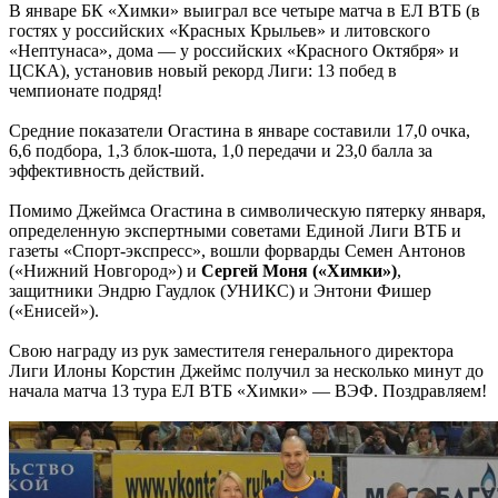
В январе БК «Химки» выиграл все четыре матча в ЕЛ ВТБ (в
гостях у российских «Красных Крыльев» и литовского
«Нептунаса», дома — у российских «Красного Октября» и
ЦСКА), установив новый рекорд Лиги: 13 побед в
чемпионате подряд!
Средние показатели Огастина в январе составили 17,0 очка,
6,6 подбора, 1,3 блок-шота, 1,0 передачи и 23,0 балла за
эффективность действий.
Помимо Джеймса Огастина в символическую пятерку января,
определенную экспертными советами Единой Лиги ВТБ и
газеты «Спорт-экспресс», вошли форварды Семен Антонов
(«Нижний Новгород») и
Сергей Моня («Химки»)
,
защитники Эндрю Гаудлок (УНИКС) и Энтони Фишер
(«Енисей»).
Свою награду из рук заместителя генерального директора
Лиги Илоны Корстин Джеймс получил за несколько минут до
начала матча 13 тура ЕЛ ВТБ «Химки» — ВЭФ. Поздравляем!