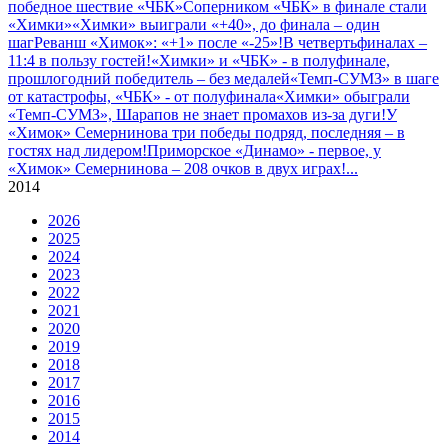
победное шествие «ЧБК»
Соперником «ЧБК» в финале стали
«Химки»
«Химки» выиграли «+40», до финала – один
шаг
Реванш «Химок»: «+1» после «-25»!
В четвертьфиналах –
11:4 в пользу гостей!
«Химки» и «ЧБК» - в полуфинале,
прошлогодний победитель – без медалей
«Темп-СУМЗ» в шаге
от катастрофы, «ЧБК» - от полуфинала
«Химки» обыграли
«Темп-СУМЗ», Шарапов не знает промахов из-за дуги!
У
«Химок» Семернинова три победы подряд, последняя – в
гостях над лидером!
Приморское «Динамо» - первое, у
«Химок» Семернинова – 208 очков в двух играх!
...
2014
2026
2025
2024
2023
2022
2021
2020
2019
2018
2017
2016
2015
2014