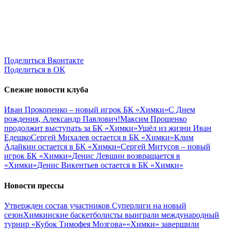
Поделиться Вконтакте
Поделиться в ОК
Свежие новости клуба
Иван Прокопенко – новый игрок БК «Химки»
С Днем
рождения, Александр Павлович!
Максим Прощенко
продолжит выступать за БК «Химки»
Ушёл из жизни Иван
Едешко
Сергей Михалев остается в БК «Химки»
Клим
Адайкин остается в БК «Химки»
Сергей Митусов – новый
игрок БК «Химки»
Денис Левшин возвращается в
«Химки»
Денис Викентьев остается в БК «Химки»
Новости прессы
Утвержден состав участников Cуперлиги на новый
сезон
Химкинские баскетболисты выиграли международный
турнир «Кубок Тимофея Мозгова»
«Химки» завершили