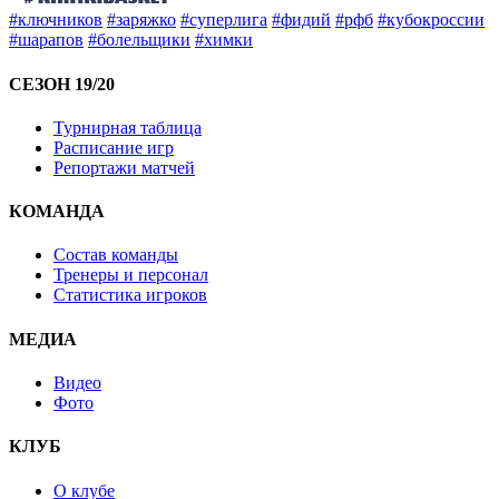
#ключников
#заряжко
#суперлига
#фидий
#рфб
#кубокроссии
#шарапов
#болельщики
#химки
СЕЗОН 19/20
Турнирная таблица
Расписание игр
Репортажи матчей
КОМАНДА
Состав команды
Тренеры и персонал
Статистика игроков
МЕДИА
Видео
Фото
КЛУБ
О клубе