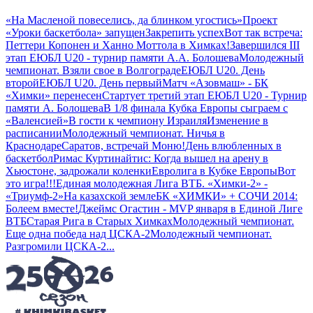
«На Масленой повеселись, да блинком угостись»
Проект
«Уроки баскетбола» запущен
Закрепить успех
Вот так встреча:
Петтери Копонен и Ханно Моттола в Химках!
Завершился III
этап ЕЮБЛ U20 - турнир памяти А.А. Болошева
Молодежный
чемпионат. Взяли свое в Волгограде
ЕЮБЛ U20. День
второй
ЕЮБЛ U20. День первый
Матч «Азовмаш» - БК
«Химки» перенесен
Стартует третий этап ЕЮБЛ U20 - Турнир
памяти А. Болошева
В 1/8 финала Кубка Европы сыграем с
«Валенсией»
В гости к чемпиону Израиля
Изменение в
расписании
Молодежный чемпионат. Ничья в
Краснодаре
Саратов, встречай Моню!
День влюбленных в
баскетбол
Римас Куртинайтис: Когда вышел на арену в
Хьюстоне, задрожали коленки
Евролига в Кубке Европы
Вот
это игра!!!
Единая молодежная Лига ВТБ. «Химки-2» -
«Триумф-2»
На казахской земле
БК «ХИМКИ» + СОЧИ 2014:
Болеем вместе!
Джеймс Огастин - MVP января в Единой Лиге
ВТБ
Старая Рига в Старых Химках
Молодежный чемпионат.
Еще одна победа над ЦСКА-2
Молодежный чемпионат.
Разгромили ЦСКА-2
...