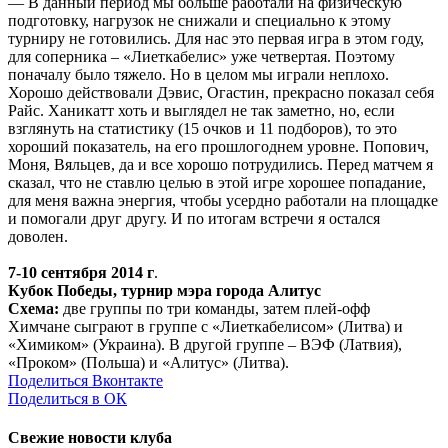
— В данный период мы больше работали на физическую
подготовку, нагрузок не снижали и специально к этому
турниру не готовились. Для нас это первая игра в этом году,
для соперника – «Лиеткабелис» уже четвертая. Поэтому
поначалу было тяжело. Но в целом мы играли неплохо.
Хорошо действовали Дэвис, Огастин, прекрасно показал себя
Райс. Ханикатт хоть и выглядел не так заметно, но, если
взглянуть на статистику (15 очков и 11 подборов), то это
хороший показатель, на его прошлогоднем уровне. Попович,
Моня, Вяльцев, да и все хорошо потрудились. Перед матчем я
сказал, что не ставлю целью в этой игре хорошее попадание,
для меня важна энергия, чтобы усердно работали на площадке
и помогали друг другу. И по итогам встречи я остался
доволен.
7-10 сентября 2014 г
.
Кубок Победы, турнир мэра города Алитус
Схема:
две группы по три команды, затем плей-офф
Химчане сыграют в группе с «Лиеткабелисом» (Литва) и
«Химиком» (Украина). В другой группе – ВЭФ (Латвия),
«Проком» (Польша) и «Алитус» (Литва).
Поделиться Вконтакте
Поделиться в ОК
Свежие новости клуба