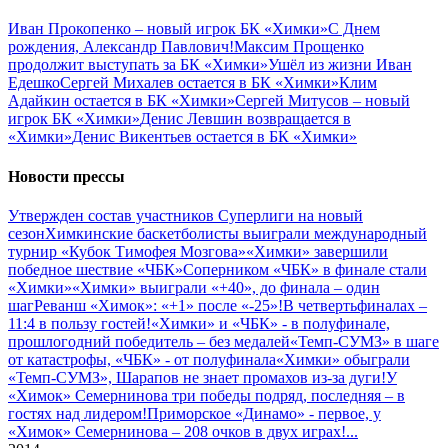
Иван Прокопенко – новый игрок БК «Химки»
С Днем
рождения, Александр Павлович!
Максим Прощенко
продолжит выступать за БК «Химки»
Ушёл из жизни Иван
Едешко
Сергей Михалев остается в БК «Химки»
Клим
Адайкин остается в БК «Химки»
Сергей Митусов – новый
игрок БК «Химки»
Денис Левшин возвращается в
«Химки»
Денис Викентьев остается в БК «Химки»
Новости прессы
Утвержден состав участников Cуперлиги на новый
сезон
Химкинские баскетболисты выиграли международный
турнир «Кубок Тимофея Мозгова»
«Химки» завершили
победное шествие «ЧБК»
Соперником «ЧБК» в финале стали
«Химки»
«Химки» выиграли «+40», до финала – один
шаг
Реванш «Химок»: «+1» после «-25»!
В четвертьфиналах –
11:4 в пользу гостей!
«Химки» и «ЧБК» - в полуфинале,
прошлогодний победитель – без медалей
«Темп-СУМЗ» в шаге
от катастрофы, «ЧБК» - от полуфинала
«Химки» обыграли
«Темп-СУМЗ», Шарапов не знает промахов из-за дуги!
У
«Химок» Семернинова три победы подряд, последняя – в
гостях над лидером!
Приморское «Динамо» - первое, у
«Химок» Семернинова – 208 очков в двух играх!
...