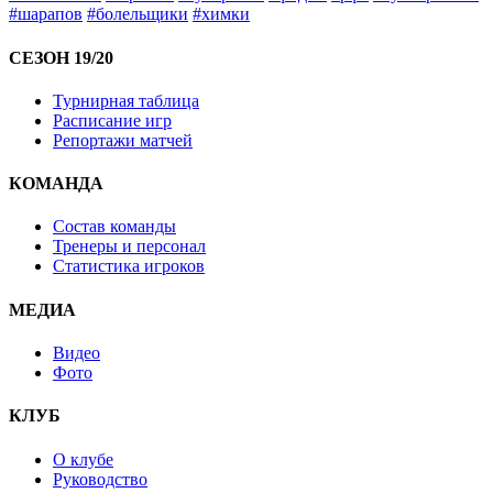
#шарапов
#болельщики
#химки
СЕЗОН 19/20
Турнирная таблица
Расписание игр
Репортажи матчей
КОМАНДА
Состав команды
Тренеры и персонал
Статистика игроков
МЕДИА
Видео
Фото
КЛУБ
О клубе
Руководство