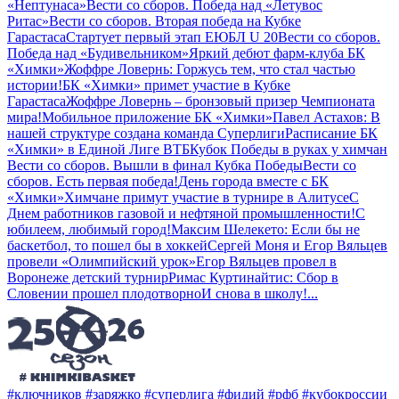
«Нептунаса»
Вести со сборов. Победа над «Летувос
Ритас»
Вести со сборов. Вторая победа на Кубке
Гарастаса
Стартует первый этап ЕЮБЛ U 20
Вести со сборов.
Победа над «Будивельником»
Яркий дебют фарм-клуба БК
«Химки»
Жоффре Ловернь: Горжусь тем, что стал частью
истории!
БК «Химки» примет участие в Кубке
Гарастаса
Жоффре Ловернь – бронзовый призер Чемпионата
мира!
Мобильное приложение БК «Химки»
Павел Астахов: В
нашей структуре создана команда Суперлиги
Расписание БК
«Химки» в Единой Лиге ВТБ
Кубок Победы в руках у химчан
Вести со сборов. Вышли в финал Кубка Победы
Вести со
сборов. Есть первая победа!
День города вместе с БК
«Химки»
Химчане примут участие в турнире в Алитусе
С
Днем работников газовой и нефтяной промышленности!
С
юбилеем, любимый город!
Максим Шелекето: Если бы не
баскетбол, то пошел бы в хоккей
Сергей Моня и Егор Вяльцев
провели «Олимпийский урок»
Егор Вяльцев провел в
Воронеже детский турнир
Римас Куртинайтис: Сбор в
Словении прошел плодотворно
И снова в школу!
...
#ключников
#заряжко
#суперлига
#фидий
#рфб
#кубокроссии