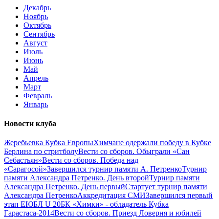
Декабрь
Ноябрь
Октябрь
Сентябрь
Август
Июль
Июнь
Май
Апрель
Март
Февраль
Январь
Новости клуба
Жеребьевка Кубка Европы
Химчане одержали победу в Кубке
Берлина по стритболу
Вести со сборов. Обыграли «Сан
Себастьян»
Вести со сборов. Победа над
«Сарагосой»
Завершился турнир памяти А. Петренко
Турнир
памяти Александра Петренко. День второй
Турнир памяти
Александра Петренко. День первый
Стартует турнир памяти
Александра Петренко
Аккредитация СМИ
Завершился первый
этап ЕЮБЛ U 20
БК «Химки» - обладатель Кубка
Гарастаса-2014
Вести со сборов. Приезд Ловерня и юбилей