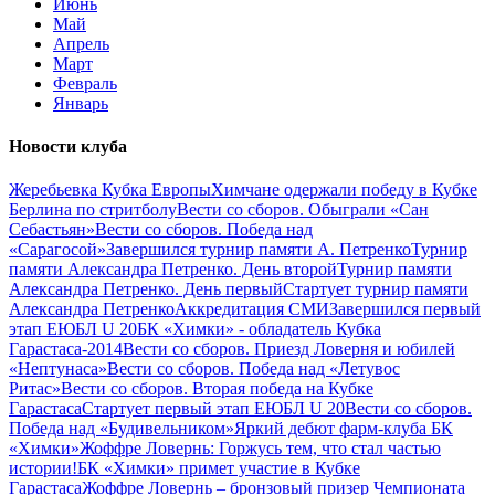
Июнь
Май
Апрель
Март
Февраль
Январь
Новости клуба
Жеребьевка Кубка Европы
Химчане одержали победу в Кубке
Берлина по стритболу
Вести со сборов. Обыграли «Сан
Себастьян»
Вести со сборов. Победа над
«Сарагосой»
Завершился турнир памяти А. Петренко
Турнир
памяти Александра Петренко. День второй
Турнир памяти
Александра Петренко. День первый
Стартует турнир памяти
Александра Петренко
Аккредитация СМИ
Завершился первый
этап ЕЮБЛ U 20
БК «Химки» - обладатель Кубка
Гарастаса-2014
Вести со сборов. Приезд Ловерня и юбилей
«Нептунаса»
Вести со сборов. Победа над «Летувос
Ритас»
Вести со сборов. Вторая победа на Кубке
Гарастаса
Стартует первый этап ЕЮБЛ U 20
Вести со сборов.
Победа над «Будивельником»
Яркий дебют фарм-клуба БК
«Химки»
Жоффре Ловернь: Горжусь тем, что стал частью
истории!
БК «Химки» примет участие в Кубке
Гарастаса
Жоффре Ловернь – бронзовый призер Чемпионата