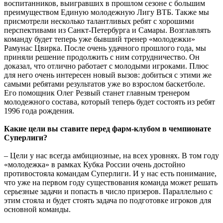
воспитанников, выигравших в прошлом сезоне с большим
преимуществом Единую молодежную Лигу ВТБ. Также мы
присмотрели несколько талантливых ребят с хорошими
перспективами из Санкт-Петербурга и Самары. Возглавлять
команду будет теперь уже бывший тренер «молодежки»
Рамунас Цвирка. После очень удачного прошлого года, мы
приняли решение продолжить с ним сотрудничество. Он
доказал, что отлично работает с молодыми игроками. Плюс
для него очень интересен новый вызов: добиться с этими же
самыми ребятами результатов уже во взрослом баскетболе.
Его помощник Олег Резвый станет главным тренером
молодежного состава, который теперь будет состоять из ребят
1996 года рождения.
Какие цели вы ставите перед фарм-клубом в чемпионате
Суперлиги?
– Цели у нас всегда амбициозные, на всех уровнях. В том году
«молодежка» в рамках Кубка России очень достойно
противостояла командам Суперлиги. И у нас есть понимание,
что уже на первом году существования команда может решать
серьезные задачи и попасть в число призеров. Параллельно с
этим стояла и будет стоять задача по подготовке игроков для
основной команды.