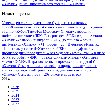
«Химки»
Денис Викентьев остается в БК «Химки»
Новости прессы
Утвержден состав участников Cуперлиги на новый
сезон
Химкинские баскетболисты выиграли международный
турнир «Кубок Тимофея Мозгова»
«Химки» завершили
победное шествие «ЧБК»
Соперником «ЧБК» в финале стали
«Химки»
«Химки» выиграли «+40», до финала – один
шаг
Реванш «Химок»: «+1» после «-25»!
В четвертьфиналах –
11:4 в пользу гостей!
«Химки» и «ЧБК» - в полуфинале,
прошлогодний победитель – без медалей
«Темп-СУМЗ» в шаге
от катастрофы, «ЧБК» - от полуфинала
«Химки» обыграли
«Темп-СУМЗ», Шарапов не знает промахов из-за дуги!
У
«Химок» Семернинова три победы подряд, последняя – в
гостях над лидером!
Приморское «Динамо» - первое, у
«Химок» Семернинова – 208 очков в двух играх!
...
2014
2026
2025
2024
2023
2022