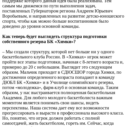
поддержке которого данная идея была реализована. Тем
самым мы движемся по пути выполнения задач,
поставленных Губернатором региона Андреем Юрьевич
Воробьевым, и направленных на развитие детско-юношеского
спорта, чтобы как можно больше воспитанников было
доведено до уровня основной команды.
Как теперь будет выглядеть структура подготовки
собственного резерва БК «Химки»?
– Мы создали структуру, которой нет больше ни у одного
баскетбольного клуба России. В «Химках» игрок может
пройти все этапы подготовки, начиная с 8-летнего возраста и,
примерно до 20 с небольшим. Выглядит это следующим
образом. Мальчик приходит в СДЮСШОР города Химки, по
достижении определенного возраста попадают в команду
ДЮБЛ БК «Химки» и в Училище олимпийского резерва,
потом «молодежка», фарм-клуб и основная команда. Таким
образом, у нас выстраивается полноценная баскетбольная
Академия. Для любого молодого баскетболиста важным
моментом является понимать свои шансы, видеть
перспективы. Наша система дает ему все возможности
прогрессировать и вырасти в профессионала высокого класса.
Но, понятно, что игрок должен работать с полной
самоотдачей, жить баскетболом, гореть им. Сейчас, когда