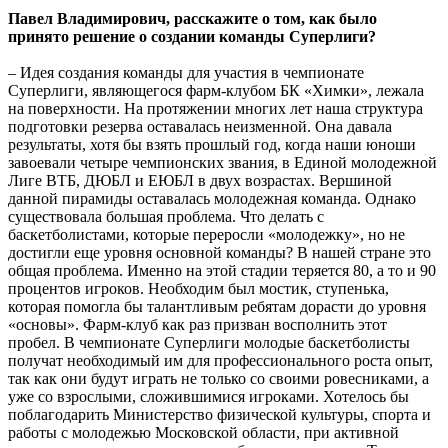
Павел Владимирович, расскажите о том, как было
принято решение о создании команды Суперлиги?
– Идея создания команды для участия в чемпионате
Суперлиги, являющегося фарм-клубом БК «Химки», лежала
на поверхности. На протяжении многих лет наша структура
подготовки резерва оставалась неизменной. Она давала
результаты, хотя бы взять прошлый год, когда наши юноши
завоевали четыре чемпионских звания, в Единой молодежной
Лиге ВТБ, ДЮБЛ и ЕЮБЛ в двух возрастах. Вершиной
данной пирамиды оставалась молодежная команда. Однако
существовала большая проблема. Что делать с
баскетболистами, которые переросли «молодежку», но не
достигли еще уровня основной команды? В нашей стране это
общая проблема. Именно на этой стадии теряется 80, а то и 90
процентов игроков. Необходим был мостик, ступенька,
которая помогла бы талантливым ребятам дорасти до уровня
«основы». Фарм-клуб как раз призван восполнить этот
пробел. В чемпионате Суперлиги молодые баскетболисты
получат необходимый им для профессионального роста опыт,
так как они будут играть не только со своими ровесниками, а
уже со взрослыми, сложившимися игроками. Хотелось бы
поблагодарить Министерство физической культуры, спорта и
работы с молодежью Московской области, при активной