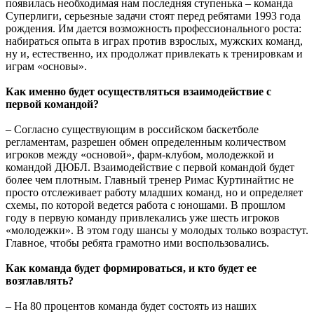
появилась необходимая нам последняя ступенька – команда
Суперлиги, серьезные задачи стоят перед ребятами 1993 года
рождения. Им дается возможность профессионального роста:
набираться опыта в играх против взрослых, мужских команд,
ну и, естественно, их продолжат привлекать к тренировкам и
играм «основы».
Как именно будет осуществляться взаимодействие с
первой командой?
– Согласно существующим в российском баскетболе
регламентам, разрешен обмен определенным количеством
игроков между «основой», фарм-клубом, молодежкой и
командой ДЮБЛ. Взаимодействие с первой командой будет
более чем плотным. Главный тренер Римас Куртинайтис не
просто отслеживает работу младших команд, но и определяет
схемы, по которой ведется работа с юношами. В прошлом
году в первую команду привлекались уже шесть игроков
«молодежки». В этом году шансы у молодых только возрастут.
Главное, чтобы ребята грамотно ими воспользовались.
Как команда будет формироваться, и кто будет ее
возглавлять?
– На 80 процентов команда будет состоять из наших