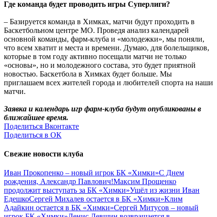
Где команда будет проводить игры Суперлиги?
– Базируется команда в Химках, матчи будут проходить в
Баскетбольном центре МО. Проведя анализ календарей
основной команды, фарм-клуба и «молодежки», мы поняли,
что всем хватит и места и времени. Думаю, для болельщиков,
которые в том году активно посещали матчи не только
«основы», но и молодежного состава, это будет приятной
новостью. Баскетбола в Химках будет больше. Мы
приглашаем всех жителей города и любителей спорта на наши
матчи.
Заявка и календарь игр фарм-клуба будут опубликованы в
ближайшее время.
Поделиться Вконтакте
Поделиться в ОК
Свежие новости клуба
Иван Прокопенко – новый игрок БК «Химки»
С Днем
рождения, Александр Павлович!
Максим Прощенко
продолжит выступать за БК «Химки»
Ушёл из жизни Иван
Едешко
Сергей Михалев остается в БК «Химки»
Клим
Адайкин остается в БК «Химки»
Сергей Митусов – новый
игрок БК «Химки»
Денис Левшин возвращается в