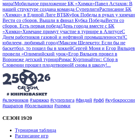
мира!
Мобильное приложение БК «Химки»
Павел Астахов: В
нашей структуре создана команда Суперлиги
Расписание БК
«Химки» в Единой Лиге ВТБ
Кубок Победы в руках у химчан
Вести со сборов. Вышли в финал Кубка Победы
Вести со
сборов. Есть первая победа!
День города вместе с БК
«Химки»
Химчане примут участие в турнире в Алитусе
С
Днем работников газовой и нефтяной промышленности!
С
юбилеем, любимый город!
Максим Шелекето: Если бы не
баскетбол, то пошел бы в хоккей
Сергей Моня и Егор Вяльцев
провели «Олимпийский урок»
Егор Вяльцев провел в
Воронеже детский турнир
Римас Куртинайтис: Сбор в
Словении прошел плодотворно
И снова в школу!
...
#ключников
#заряжко
#суперлига
#фидий
#рфб
#кубокроссии
#шарапов
#болельщики
#химки
СЕЗОН 19/20
Турнирная таблица
Расписание игр