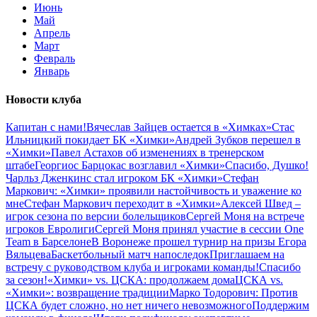
Июнь
Май
Апрель
Март
Февраль
Январь
Новости клуба
Капитан с нами!
Вячеслав Зайцев остается в «Химках»
Стас
Ильницкий покидает БК «Химки»
Андрей Зубков перешел в
«Химки»
Павел Астахов об изменениях в тренерском
штабе
Георгиос Барцокас возглавил «Химки»
Спасибо, Душко!
Чарльз Дженкинс стал игроком БК «Химки»
Стефан
Маркович: «Химки» проявили настойчивость и уважение ко
мне
Стефан Маркович переходит в «Химки»
Алексей Швед –
игрок сезона по версии болельщиков
Сергей Моня на встрече
игроков Евролиги
Сергей Моня принял участие в сессии One
Team в Барселоне
В Воронеже прошел турнир на призы Егора
Вяльцева
Баскетбольный матч напоследок
Приглашаем на
встречу с руководством клуба и игроками команды!
Спасибо
за сезон!
«Химки» vs. ЦСКА: продолжаем дома
ЦСКА vs.
«Химки»: возвращение традиции
Марко Тодорович: Против
ЦСКА будет сложно, но нет ничего невозможного
Поддержим