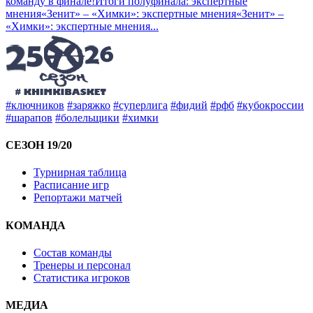
команду в финале!
Итоги полуфинала: экспертные
мнения
«Зенит» – «Химки»: экспертные мнения
«Зенит» –
«Химки»: экспертные мнения
...
#ключников
#заряжко
#суперлига
#фидий
#рфб
#кубокроссии
#шарапов
#болельщики
#химки
СЕЗОН 19/20
Турнирная таблица
Расписание игр
Репортажи матчей
КОМАНДА
Состав команды
Тренеры и персонал
Статистика игроков
МЕДИА