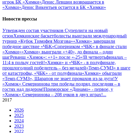
игрок БК «Химки»
Денис Левшин возвращается в
«Химки»
Денис Викентьев остается в БК «Химки»
Новости прессы
Утвержден состав участников Cуперлиги на новый
сезон
Химкинские баскетболисты выиграли международный
турнир «Кубок Тимофея Мозгова»
«Химки» завершили
победное шествие «ЧБК»
Соперником «ЧБК» в финале стали
«Химки»
«Химки» выиграли «+40», до финала – один
шаг
Реванш «Химок»: «+1» после «-25»!
В четвертьфиналах –
11:4 в пользу гостей!
«Химки» и «ЧБК» - в полуфинале,
прошлогодний победитель – без медалей
«Темп-СУМЗ» в шаге
от катастрофы, «ЧБК» - от полуфинала
«Химки» обыграли
«Темп-СУМЗ», Шарапов не знает промахов из-за дуги!
У
«Химок» Семернинова три победы подряд, последняя – в
гостях над лидером!
Приморское «Динамо» - первое, у
«Химок» Семернинова – 208 очков в двух играх!
...
2017
2026
2025
2024
2023
2022