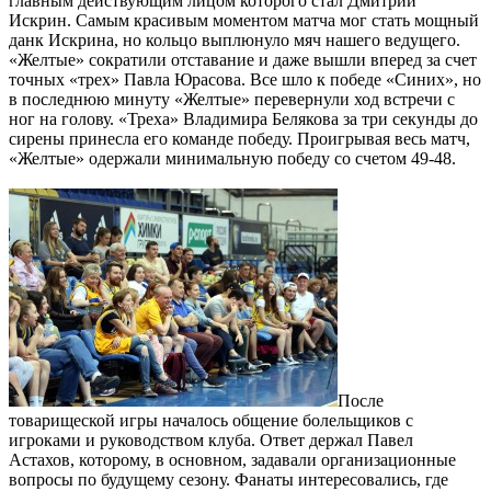
главным действующим лицом которого стал Дмитрий
Искрин. Самым красивым моментом матча мог стать мощный
данк Искрина, но кольцо выплюнуло мяч нашего ведущего.
«Желтые» сократили отставание и даже вышли вперед за счет
точных «трех» Павла Юрасова. Все шло к победе «Синих», но
в последнюю минуту «Желтые» перевернули ход встречи с
ног на голову. «Треха» Владимира Белякова за три секунды до
сирены принесла его команде победу. Проигрывая весь матч,
«Желтые» одержали минимальную победу со счетом 49-48.
После
товарищеской игры началось общение болельщиков с
игроками и руководством клуба. Ответ держал Павел
Астахов, которому, в основном, задавали организационные
вопросы по будущему сезону. Фанаты интересовались, где