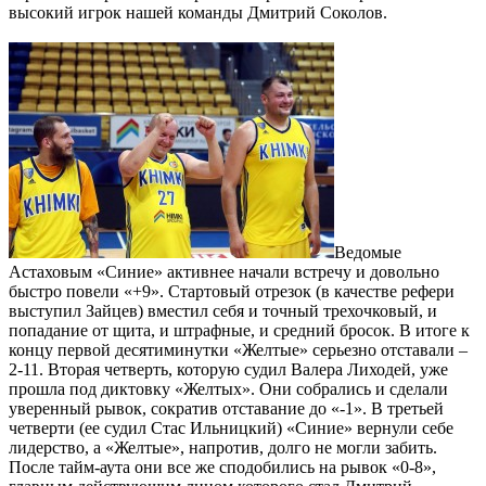
высокий игрок нашей команды Дмитрий Соколов.
Ведомые
Астаховым «Синие» активнее начали встречу и довольно
быстро повели «+9». Стартовый отрезок (в качестве рефери
выступил Зайцев) вместил себя и точный трехочковый, и
попадание от щита, и штрафные, и средний бросок. В итоге к
концу первой десятиминутки «Желтые» серьезно отставали –
2-11. Вторая четверть, которую судил Валера Лиходей, уже
прошла под диктовку «Желтых». Они собрались и сделали
уверенный рывок, сократив отставание до «-1». В третьей
четверти (ее судил Стас Ильницкий) «Синие» вернули себе
лидерство, а «Желтые», напротив, долго не могли забить.
После тайм-аута они все же сподобились на рывок «0-8»,