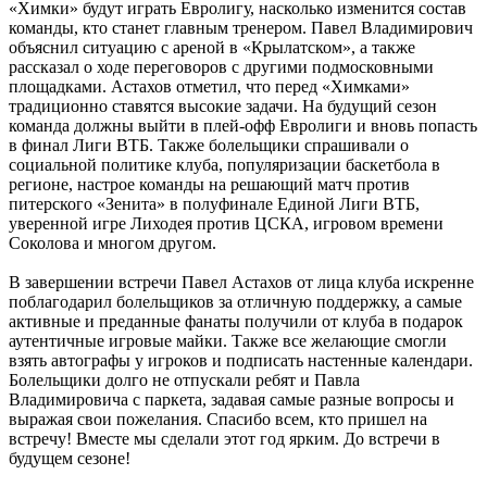
«Химки» будут играть Евролигу, насколько изменится состав
команды, кто станет главным тренером. Павел Владимирович
объяснил ситуацию с ареной в «Крылатском», а также
рассказал о ходе переговоров с другими подмосковными
площадками. Астахов отметил, что перед «Химками»
традиционно ставятся высокие задачи. На будущий сезон
команда должны выйти в плей-офф Евролиги и вновь попасть
в финал Лиги ВТБ. Также болельщики спрашивали о
социальной политике клуба, популяризации баскетбола в
регионе, настрое команды на решающий матч против
питерского «Зенита» в полуфинале Единой Лиги ВТБ,
уверенной игре Лиходея против ЦСКА, игровом времени
Соколова и многом другом.
В завершении встречи Павел Астахов от лица клуба искренне
поблагодарил болельщиков за отличную поддержку, а самые
активные и преданные фанаты получили от клуба в подарок
аутентичные игровые майки. Также все желающие смогли
взять автографы у игроков и подписать настенные календари.
Болельщики долго не отпускали ребят и Павла
Владимировича с паркета, задавая самые разные вопросы и
выражая свои пожелания. Спасибо всем, кто пришел на
встречу! Вместе мы сделали этот год ярким. До встречи в
будущем сезоне!