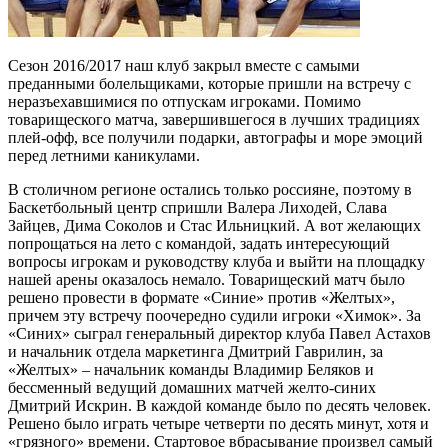
Сезон 2016/2017 наш клуб закрыл вместе с самыми
преданными болельщиками, которые пришли на встречу с
неразъехавшимися по отпускам игроками. Помимо
товарищеского матча, завершившегося в лучших традициях
плей-офф, все получили подарки, автографы и море эмоций
перед летними каникулами.
В столичном регионе остались только россияне, поэтому в
Баскетбольный центр спришли Валера Лиходей, Слава
Зайцев, Дима Соколов и Стас Ильницкий. А вот желающих
попрощаться на лето с командой, задать интересующий
вопросы игрокам и руководству клуба и выйти на площадку
нашей арены оказалось немало. Товарищеский матч было
решено провести в формате «Синие» против «Желтых»,
причем эту встречу поочередно судили игроки «Химок». За
«Синих» сыграл генеральный директор клуба Павел Астахов
и начальник отдела маркетинга Дмитрий Гаврилин, за
«Желтых» – начальник команды Владимир Беляков и
бессменный ведущий домашних матчей желто-синих
Дмитрий Искрин. В каждой команде было по десять человек.
Решено было играть четыре четверти по десять минут, хотя и
«грязного» времени. Стартовое вбрасывание произвел самый