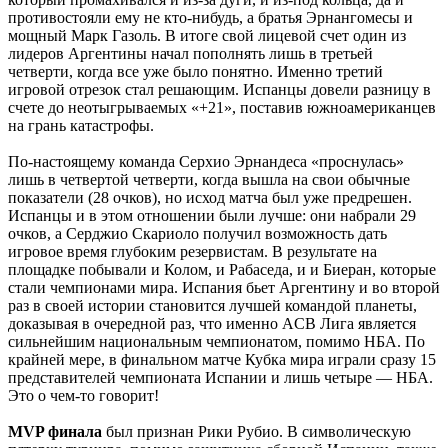
противостояли ему не кто-нибудь, а братья Эрнангомесы и
мощный Марк Газоль. В итоге свой лицевой счет один из
лидеров Аргентины начал пополнять лишь в третьей
четверти, когда все уже было понятно. Именно третий
игровой отрезок стал решающим. Испанцы довели разницу в
счете до неотыгрываемых «+21», поставив южноамериканцев
на грань катастрофы.
По-настоящему команда Серхио Эрнандеса «проснулась»
лишь в четвертой четверти, когда вышла на свои обычные
показатели (28 очков), но исход матча был уже предрешен.
Испанцы и в этом отношении были лучше: они набрали 29
очков, а Серджио Скариоло получил возможность дать
игровое время глубоким резервистам. В результате на
площадке побывали и Колом, и Рабаседа, и и Биеран, которые
стали чемпионами мира. Испания бьет Аргентину и во второй
раз в своей истории становится лучшей командой планеты,
доказывая в очередной раз, что именно ACB Лига является
сильнейшим национальным чемпионатом, помимо НБА. По
крайней мере, в финальном матче Кубка мира играли сразу 15
представителей чемпионата Испании и лишь четыре — НБА.
Это о чем-то говорит!
MVP финала
был признан Рики Рубио. В символическую