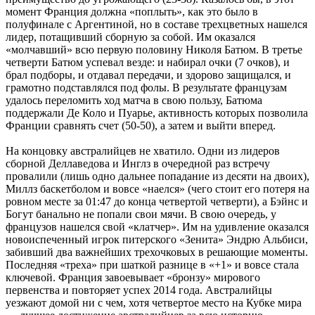
момент Франция должна «поплыть», как это было в
полуфинале с Аргентиной, но в составе трехцветных нашелся
лидер, потащивший сборную за собой. Им оказался
«молчавший» всю первую половину Николя Батюм. В третье
четверти Батюм успевал везде: и набирал очки (7 очков), и
брал подборы, и отдавал передачи, и здорово защищался, и
грамотно подставлялся под фолы. В результате французам
удалось переломить ход матча в свою пользу, Батюма
поддержали Де Коло и Пуарье, активность которых позволила
Франции сравнять счет (50-50), а затем и выйти вперед.
На концовку австралийцев не хватило. Одни из лидеров
сборной Деллаведова и Инглз в очередной раз встречу
провалили (лишь одно дальнее попадание из десяти на двоих),
Миллз баскетболом и вовсе «наелся» (чего стоит его потеря на
ровном месте за 01:47 до конца четвертой четверти), а Бэйнс и
Богут банально не попали свои мячи. В свою очередь, у
французов нашелся свой «клатчер». Им на удивление оказался
новоиспеченный игрок питерского «Зенита» Эндрю Альбиси,
забивший два важнейших трехочковых в решающие моменты.
Последняя «треха» при шаткой разнице в «+1» и вовсе стала
ключевой. Франция завоевывает «бронзу» мирового
первенства и повторяет успех 2014 года. Австралийцы
уезжают домой ни с чем, хотя четвертое место на Кубке мира