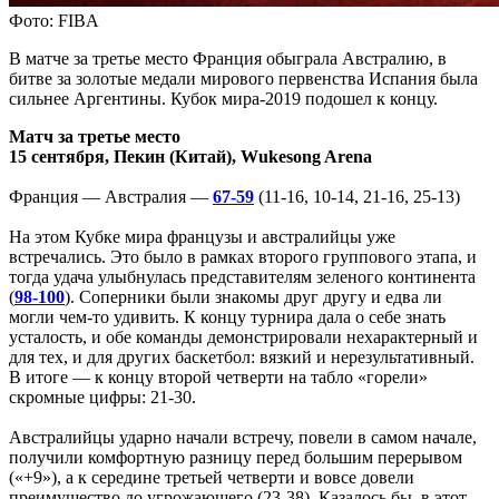
Фото: FIBA
В матче за третье место Франция обыграла Австралию, в
битве за золотые медали мирового первенства Испания была
сильнее Аргентины. Кубок мира-2019 подошел к концу.
Матч за третье место
15 сентября, Пекин (Китай), Wukesong Arena
Франция — Австралия —
67-59
(11-16, 10-14, 21-16, 25-13)
На этом Кубке мира французы и австралийцы уже
встречались. Это было в рамках второго группового этапа, и
тогда удача улыбнулась представителям зеленого континента
(
98-100
). Соперники были знакомы друг другу и едва ли
могли чем-то удивить. К концу турнира дала о себе знать
усталость, и обе команды демонстрировали нехарактерный и
для тех, и для других баскетбол: вязкий и нерезультативный.
В итоге — к концу второй четверти на табло «горели»
скромные цифры: 21-30.
Австралийцы ударно начали встречу, повели в самом начале,
получили комфортную разницу перед большим перерывом
(«+9»), а к середине третьей четверти и вовсе довели
преимущество до угрожающего (23-38). Казалось бы, в этот