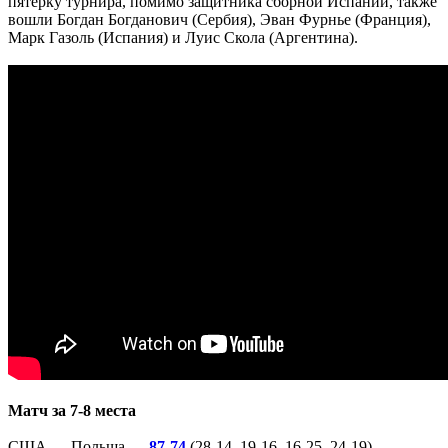
пятерку турнира, помимо защитника сборной Испании, также
вошли Богдан Богданович (Сербия), Эван Фурнье (Франция),
Марк Газоль (Испания) и Луис Скола (Аргентина).
Матч за 7-8 места
США — Польша —
87-74
(28-14, 19-16, 16-25, 24-19)