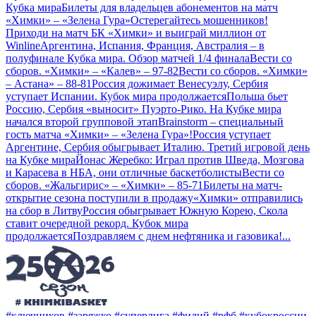
Кубка мира
Билеты для владельцев абонементов на матч
«Химки» – «Зелена Гура»
Остерегайтесь мошенников!
Приходи на матч БК «Химки» и выиграй миллион от
Winline
Аргентина, Испания, Франция, Австралия – в
полуфинале Кубка мира. Обзор матчей 1/4 финала
Вести со
сборов. «Химки» – «Калев» – 97-82
Вести со сборов. «Химки»
– Астана» – 88-81
Россия дожимает Венесуэлу, Сербия
уступает Испании. Кубок мира продолжается
Польша бьет
Россию, Сербия «выносит» Пуэрто-Рико. На Кубке мира
начался второй групповой этап
Brainstorm – специальный
гость матча «Химки» – «Зелена Гура»!
Россия уступает
Аргентине, Сербия обыгрывает Италию. Третий игровой день
на Кубке мира
Йонас Жеребко: Играл против Шведа, Мозгова
и Карасева в НБА, они отличные баскетболисты
Вести со
сборов. «Жальгирис» – «Химки» – 85-71
Билеты на матч-
открытие сезона поступили в продажу
«Химки» отправились
на сбор в Литву
Россия обыгрывает Южную Корею, Скола
ставит очередной рекорд. Кубок мира
продолжается
Поздравляем с днем нефтяника и газовика!
...
#ключников
#заряжко
#суперлига
#фидий
#рфб
#кубокроссии