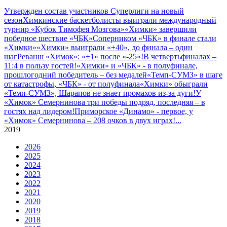
Утвержден состав участников Cуперлиги на новый
сезон
Химкинские баскетболисты выиграли международный
турнир «Кубок Тимофея Мозгова»
«Химки» завершили
победное шествие «ЧБК»
Соперником «ЧБК» в финале стали
«Химки»
«Химки» выиграли «+40», до финала – один
шаг
Реванш «Химок»: «+1» после «-25»!
В четвертьфиналах –
11:4 в пользу гостей!
«Химки» и «ЧБК» - в полуфинале,
прошлогодний победитель – без медалей
«Темп-СУМЗ» в шаге
от катастрофы, «ЧБК» - от полуфинала
«Химки» обыграли
«Темп-СУМЗ», Шарапов не знает промахов из-за дуги!
У
«Химок» Семернинова три победы подряд, последняя – в
гостях над лидером!
Приморское «Динамо» - первое, у
«Химок» Семернинова – 208 очков в двух играх!
...
2019
2026
2025
2024
2023
2022
2021
2020
2019
2018