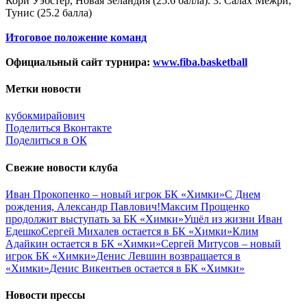
Кори Уэбстер, Новая Зеландия (25.6 балла). 3. Салах Межри,
Тунис (25.2 балла)
Итоговое положение команд
Официальный сайт турнира:
www.fiba.basketball
Метки новости
кубокмира
йович
Поделиться Вконтакте
Поделиться в ОК
Свежие новости клуба
Иван Прокопенко – новый игрок БК «Химки»
С Днем
рождения, Александр Павлович!
Максим Прощенко
продолжит выступать за БК «Химки»
Ушёл из жизни Иван
Едешко
Сергей Михалев остается в БК «Химки»
Клим
Адайкин остается в БК «Химки»
Сергей Митусов – новый
игрок БК «Химки»
Денис Левшин возвращается в
«Химки»
Денис Викентьев остается в БК «Химки»
Новости прессы