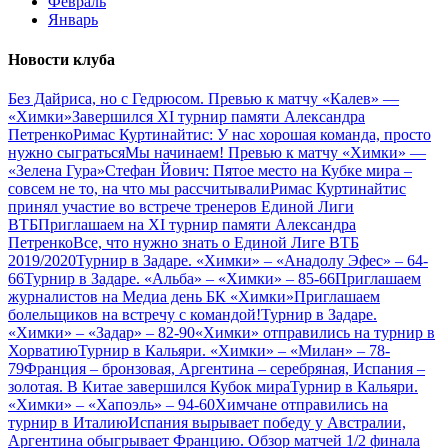
Февраль
Январь
Новости клуба
Без Дайриса, но с Гедрюсом. Превью к матчу «Калев» —
«Химки»
Завершился XI турнир памяти Александра
Петренко
Римас Куртинайтис: У нас хорошая команда, просто
нужно сыграться
Мы начинаем! Превью к матчу «Химки» —
«Зелена Гура»
Стефан Йович: Пятое место на Кубке мира –
совсем не то, на что мы рассчитывали
Римас Куртинайтис
принял участие во встрече тренеров Единой Лиги
ВТБ
Приглашаем на XI турнир памяти Александра
Петренко
Все, что нужно знать о Единой Лиге ВТБ
2019/2020
Турнир в Задаре. «Химки» – «Анадолу Эфес» – 64-
66
Турнир в Задаре. «Альба» – «Химки» – 85-66
Приглашаем
журналистов на Медиа день БК «Химки»
Приглашаем
болельщиков на встречу с командой!
Турнир в Задаре.
«Химки» – «Задар» – 82-90
«Химки» отправились на турнир в
Хорватию
Турнир в Кальяри. «Химки» – «Милан» – 78-
79
Франция – бронзовая, Аргентина – серебряная, Испания –
золотая. В Китае завершился Кубок мира
Турнир в Кальяри.
«Химки» – «Хапоэль» – 94-60
Химчане отправились на
турнир в Италию
Испания вырывает победу у Австралии,
Аргентина обыгрывает Францию. Обзор матчей 1/2 финала