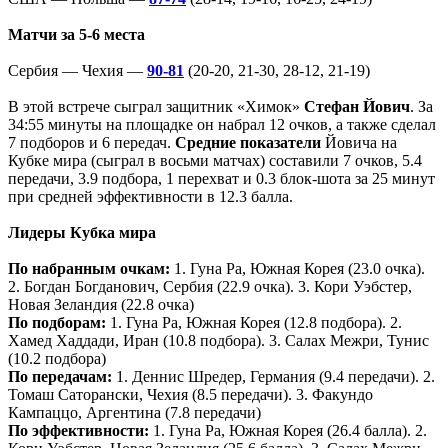
Матчи за 5-6 места
Сербия — Чехия —
90-81
(20-20, 21-30, 28-12, 21-19)
В этой встрече сыграл защитник «Химок»
Стефан Йович
. За
34:55 минуты на площадке он набрал 12 очков, а также сделал
7 подборов и 6 передач.
Средние показатели
Йовича на
Кубке мира (сыграл в восьми матчах) составили 7 очков, 5.4
передачи, 3.9 подбора, 1 перехват и 0.3 блок-шота за 25 минут
при средней эффективности в 12.3 балла.
Лидеры Кубка мира
По набранным очкам:
1. Гуна Ра, Южная Корея (23.0 очка).
2. Богдан Богданович, Сербия (22.9 очка). 3. Кори Уэбстер,
Новая Зеландия (22.8 очка)
По подборам:
1. Гуна Ра, Южная Корея (12.8 подбора). 2.
Хамед Хаддади, Иран (10.8 подбора). 3. Салах Межри, Тунис
(10.2 подбора)
По передачам:
1. Деннис Шредер, Германия (9.4 передачи). 2.
Томаш Саторански, Чехия (8.5 передачи). 3. Факундо
Кампаццо, Аргентина (7.8 передачи)
По эффективности:
1. Гуна Ра, Южная Корея (26.4 балла). 2.