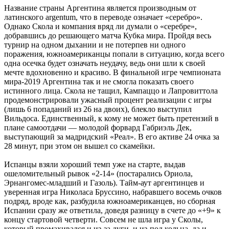
Название страны Аргентина является производным от
латинского argentum, что в переводе означает «серебро».
Однако Скола и компания вряд ли думали о «серебре»,
добравшись до решающего матча Кубка мира. Пройдя весь
турнир на одном дыхании и не потерпев ни одного
поражения, южноамериканцы попали в ситуацию, когда всего
одна осечка будет означать неудачу, ведь они шли к своей
мечте вдохновенно и красиво. В финальной игре чемпионата
мира-2019 Аргентина так и не смогла показать своего
истинного лица. Скола не тащил, Кампаццо и Лапровиттола
продемонстрировали ужасный процент реализации с игры
(лишь 6 попаданий из 26 на двоих), блекло выступил
Вильдоса. Единственный, к кому не может быть претензий в
плане самоотдачи — молодой форвард Габриэль Дек,
выступающий за мадридский «Реал». В его активе 24 очка за
28 минут, при этом он вышел со скамейки.
Испанцы взяли хороший темп уже на старте, выдав
ошеломительный рывок «2-14» (постарались Ориола,
Эрнангомес-младший и Газоль). Тайм-аут аргентинцев и
уверенная игра Николаса Бруссино, набравшего восемь очков
подряд, вроде как, разбудила южноамериканцев, но сборная
Испании сразу же ответила, доведя разницу в счете до «+9» к
концу стартовой четверти. Совсем не шла игра у Сколы,
который промахивался и из-за дуги, и из-под кольца, да и