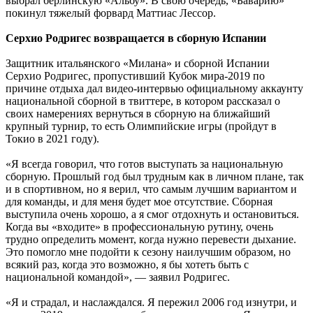
выбрал берлинскую «Альбу». В свою очередь, «Баварию»
покинул тяжелый форвард Маттиас Лессор.
Серхио Родригес возвращается в сборную Испании
Защитник итальянского «Милана» и сборной Испании
Серхио Родригес, пропустивший Кубок мира-2019 по
причине отдыха дал видео-интервью официальному аккаунту
национальной сборной в твиттере, в котором рассказал о
своих намерениях вернуться в сборную на ближайший
крупный турнир, то есть Олимпийские игры (пройдут в
Токио в 2021 году).
«Я всегда говорил, что готов выступать за национальную
сборную. Прошлый год был трудным как в личном плане, так
и в спортивном, но я верил, что самым лучшим вариантом и
для команды, и для меня будет мое отсутствие. Сборная
выступила очень хорошо, а я смог отдохнуть и остановиться.
Когда вы «входите» в профессиональную рутину, очень
трудно определить момент, когда нужно перевести дыхание.
Это помогло мне подойти к сезону наилучшим образом, но
всякий раз, когда это возможно, я бы хотеть быть с
национальной командой», — заявил Родригес.
«Я и страдал, и наслаждался. Я пережил 2006 год изнутри, и