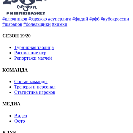
#ключников
#заряжко
#суперлига
#фидий
#рфб
#кубокроссии
#шарапов
#болельщики
#химки
СЕЗОН 19/20
Турнирная таблица
Расписание игр
Репортажи матчей
КОМАНДА
Состав команды
Тренеры и персонал
Статистика игроков
МЕДИА
Видео
Фото
КЛУБ