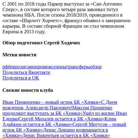
С 2001 по 2018 годы Паркер выступал за «Сан-Антонио
Сперс», в составе которого четыре раза завоевал титул
чемпиона НБА. После сезона 2018/2019, проведенного в
составе «Шарлотт Хорнетс», француз объявил о завершении
карьеры. В составе сборной Франции он стал чемпионом
Европы в 2013 году.
Обзор подготовил Сергей Ходячих
Метки новости
рфб
евролига
монро
межсезонье
трансферы
обзор
Поделиться Вконтакте
Поделиться в ОК
Свежие новости клуба
Иван Прокопенко – новый игрок БК «Химки»
С Днем
рождения, Александр Павлович!
Максим Прощенко
продолжит выступать за БК «Химки»
Ушёл из жизни Иван
Едешко
Сергей Михалев остается в БК «Химки»
Клим
Адайкин остается в БК «Химки»
Сергей Митусов – новый
игрок БК «Химки»
Денис Левшин возвращается в
«Химки»
Денис Викентьев остается в БК «Химки»