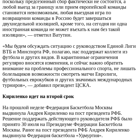
поскольку предсезонный сбор фактически не состоится, а
любой выезд за границу или прием европейской команды
становится невозможным, любая выездная игра по
возвращении команды в Россию будет завершаться
двухнедельной изоляцией, кроме того, на сегодня ни одна
иностранная команда не может въехать к нам без такой
изоляции», — отметил Ватутин.
«Мы будем обсуждать ситуацию с руководством Единой Лиги
ВТБ и Минспорта РФ, полагаю, нас поддержат коллеги из
футбола и других видов. В карантинные ограничения
регулярно вносятся изменения, и сейчас важно обратить
внимание на проблемы профессионального спорта, не лишать
болельщиков возможности смотреть матчи Евролиги,
футбольных еврокубков и других значимых международных
турниров», — добавил президент ЦСКА.
Кириленко идет на второй срок
На прошлой неделе Федерация Баскетбола Москвы
выдвинула Андрея Кириленко на пост президента РФБ.
Решение поддержать действующего руководителя РФБ было
принято 30 июля на Президиуме Федерации Баскетбола
Москвы. Ранее на пост президента РФБ Андрея Кириленко
выдвинула Федерация баскетбола «Удмуртия».