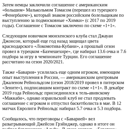
Затем немцы заключили соглашение с американским
«большим» Малькольмом Томасом (перешел из турецкого
«Фенербахче»), который знаком российским болельщикам по
выступлению за подмосковные «Химки» (с 2017 по 2019
годы). Соглашение с Томасом заключено по схеме «1+1».
Следующим новичком мюнхенского клуба стал Джауан
Джонсон, который еще год назад защищал цвета
краснодарского «Локомотива-Кубани», а прошлый сезон
провел в турецком «Бахчешехире», где набирал 13.6 очка и 7.6
подбора за игру в чемпионате Турции. Его соглашение
рассчитано на сезон 2020/2021.
Также «Бавария» усилилась еще одним игроком, имеющим
опыт выступления в России, — американским центровым
Джаленом Рейнольдсом (сезон 2018/2019 провел в питерском
«Зените»), подписавшим контракт по схеме «1+1». В декабре
2019 года Рейнольдс присоединился к тель-авивскому
«Маккаби», однако израильский клуб не стал продлевать
соглашение с игроком и отпустил баскетболиста в мае. В 12
матчах Евролиги Рейнольдс набирал 5.7 очка и 5.3 подбора.
Сообщалось, что переговоры с «Баварией» вел
разыгрывающий Джейсон Грэйнджер, однако в итоге он