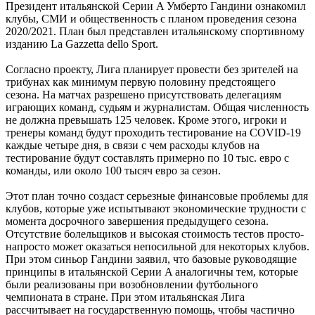
Президент итальянской Серии A Умберто Гандини ознакомил
клубы, СМИ и общественность с планом проведения сезона
2020/2021. План был представлен итальянскому спортивному
изданию La Gazzetta dello Sport.
Согласно проекту, Лига планирует провести без зрителей на
трибунах как минимум первую половину предстоящего
сезона. На матчах разрешено присутствовать делегациям
играющих команд, судьям и журналистам. Общая численность
не должна превышать 125 человек. Кроме этого, игроки и
тренеры команд будут проходить тестирование на COVID-19
каждые четыре дня, в связи с чем расходы клубов на
тестирование будут составлять примерно по 10 тыс. евро с
команды, или около 100 тысяч евро за сезон.
Этот план точно создаст серьезные финансовые проблемы для
клубов, которые уже испытывают экономические трудности с
момента досрочного завершения предыдущего сезона.
Отсутствие болельщиков и высокая стоимость тестов просто-
напросто может оказаться непосильной для некоторых клубов.
При этом синьор Гандини заявил, что базовые руководящие
принципы в итальянской Серии A аналогичны тем, которые
были реализованы при возобновлении футбольного
чемпионата в стране. При этом итальянская Лига
рассчитывает на государственную помощь, чтобы частично