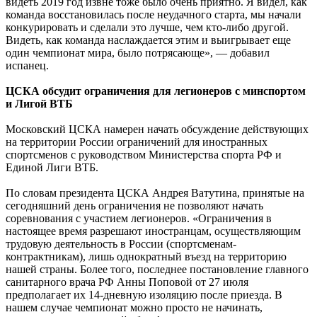
видеть 2019 год извне тоже было очень приятно. Я видел, как
команда восстановилась после неудачного старта, мы начали
конкурировать и сделали это лучше, чем кто-либо другой.
Видеть, как команда наслаждается этим и выигрывает еще
один чемпионат мира, было потрясающе», — добавил
испанец.
ЦСКА обсудит ограничения для легионеров с минспортом
и Лигой ВТБ
Московский ЦСКА намерен начать обсуждение действующих
на территории России ограничений для иностранных
спортсменов с руководством Министерства спорта РФ и
Единой Лиги ВТБ.
По словам президента ЦСКА Андрея Ватутина, принятые на
сегодняшний день ограничения не позволяют начать
соревнования с участием легионеров. «Ограничения в
настоящее время разрешают иностранцам, осуществляющим
трудовую деятельность в России (спортсменам-
контрактникам), лишь однократный въезд на территорию
нашей страны. Более того, последнее постановление главного
санитарного врача РФ Анны Поповой от 27 июля
предполагает их 14-дневную изоляцию после приезда. В
нашем случае чемпионат можно просто не начинать,