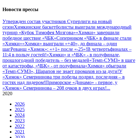
Новости прессы
Утвержден состав участников Cуперлиги на новый
сезон
Химкинские баскетболисты выиграли международный
турнир «Кубок Тимофея Мозгова»
«Химки» завершили
победное шествие «ЧБК»
Соперником «ЧБК» в финале стали
«Химки»
«Химки» выиграли «+40», до финала – один
шаг
Реванш «Химок»: «+1» после «-25»!
В четвертьфиналах –
11:4 в пользу гостей!
«Химки» и «ЧБК» - в полуфинале,
прошлогодний победитель – без медалей
«Темп-СУМЗ» в шаге
от катастрофы, «ЧБК» - от полуфинала
«Химки» обыграли
«Темп-СУМЗ», Шарапов не знает промахов из-за дуги!
У
«Химок» Семернинова три победы подряд, последняя – в
гостях над лидером!
Приморское «Динамо» - первое, у
«Химок» Семернинова – 208 очков в двух играх!
...
2020
2026
2025
2024
2023
2022
2021
2020