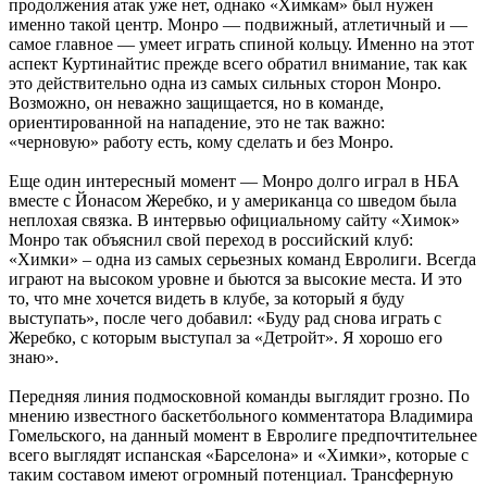
продолжения атак уже нет, однако «Химкам» был нужен
именно такой центр. Монро — подвижный, атлетичный и —
самое главное — умеет играть спиной кольцу. Именно на этот
аспект Куртинайтис прежде всего обратил внимание, так как
это действительно одна из самых сильных сторон Монро.
Возможно, он неважно защищается, но в команде,
ориентированной на нападение, это не так важно:
«черновую» работу есть, кому сделать и без Монро.
Еще один интересный момент — Монро долго играл в НБА
вместе с Йонасом Жеребко, и у американца со шведом была
неплохая связка. В интервью официальному сайту «Химок»
Монро так объяснил свой переход в российский клуб:
«Химки» – одна из самых серьезных команд Евролиги. Всегда
играют на высоком уровне и бьются за высокие места. И это
то, что мне хочется видеть в клубе, за который я буду
выступать», после чего добавил: «Буду рад снова играть с
Жеребко, с которым выступал за «Детройт». Я хорошо его
знаю».
Передняя линия подмосковной команды выглядит грозно. По
мнению известного баскетбольного комментатора Владимира
Гомельского, на данный момент в Евролиге предпочтительнее
всего выглядят испанская «Барселона» и «Химки», которые с
таким составом имеют огромный потенциал. Трансферную