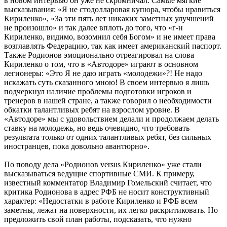
в новом интервью он уже не скромничал. Самые мягкие
высказывания: «Я не стодолларовая купюра, чтобы нравиться
Кириленко», «За эти пять лет никаких заметных улучшений
не произошло» и так далее вплоть до того, что «г-н
Кириленко, видимо, возомнил себя Богом» и не имеет права
возглавлять Федерацию, так как имеет американский паспорт.
Также Родионов эмоционально отреагировал на слова
Кириленко о том, что в «Автодоре» играют в основном
легионеры: «Это Я не даю играть «молодежи»?! Не надо
искажать суть сказанного мною! В своем интервью я лишь
подчеркнул наличие проблемы подготовки игроков и
тренеров в нашей стране, а также говорил о необходимости
обкатки талантливых ребят на взрослом уровне. В
«Автодоре» мы с удовольствием делали и продолжаем делать
ставку на молодежь, но ведь очевидно, что требовать
результата только от одних талантливых ребят, без сильных
иностранцев, пока довольно авантюрно».
По поводу дела «Родионов versus Кириленко» уже стали
высказываться ведущие спортивные СМИ. К примеру,
известный комментатор Владимир Гомельский считает, что
критика Родионова в адрес РФБ не носит конструктивный
характер: «Недостатки в работе Кириленко и РФБ всем
заметны, лежат на поверхности, их легко раскритиковать. Но
предложить свой план работы, подсказать, что нужно