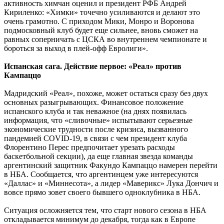
активность химчан оценил и президент РФБ Андрей
Кириленко: «Химки» точечно усиливаются и делают это
очень грамотно. С приходом Мики, Монро и Воронова
подмосковный клуб будет еще сильнее, вновь сможет на
равных соперничать с ЦСКА во внутреннем чемпионате и
бороться за выход в плей-офф Евролиги».
Испанская сага. Действие первое: «Реал» против
Кампаццо
Мадридский «Реал», похоже, может остаться сразу без двух
основных разыгрывающих. Финансовое положение
испанского клуба и так неважное (на днях появилась
информация, что «сливочные» испытывают серьезные
экономические трудности после кризиса, вызванного
пандемией COVID-19, в связи с чем президент клуба
Флорентино Перес предпочитает урезать расходы
баскетбольной секции), да еще главная звезда команды
аргентинский защитник Факундо Кампаццо намерен перейти
в НБА. Сообщается, что аргентинцем уже интересуются
«Даллас» и «Миннесота», а лидер «Маверикс» Лука Дончич и
вовсе прямо зовет своего бывшего одноклубника в НБА.
Ситуация осложняется тем, что старт нового сезона в НБА
откладывается минимум до декабря, тогда как в Европе