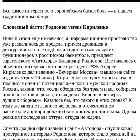
Все самое интересное о европейском баскетболе — в нашем
традиционном обзоре.
Словесный баттл: Родионов versus Кириленко
Новый сезон еще не начался, а информационное пространство
уже раскалилось до предела, причем дровишек в
дискурсивное поле подбросил один из самых ярких
функционеров в российском баскетболе, президент
саратовского «Автодора» Владимир Родионов. Все началось с
обычного интервью, которое президент РФБ Андрей
Кириленко дал изданию «Вечерняя Москва» (вышло на сайте
издания утром 26 июля). Кириленко коснулся многих тем, в
том числе оценил потенциал женской и мужской сборных
России, заявив, что, «если обходится без травм и мы собираем
полный состав игроков, то входим в Европе в четверку
лучших сборных». Казалось бы, что такого в этих словах? К
тому же мнение главного человека в отечественном
баскетболе априори должно быть протекционистским. Однако
реакция последовала оттуда, откуда не ждали.
Спустя два дня официальный сайт «Автодора» опубликовал
пространное интервью Родионова, которое стало реакцией на
«резонансное» выступление Кириленко. В нем президент