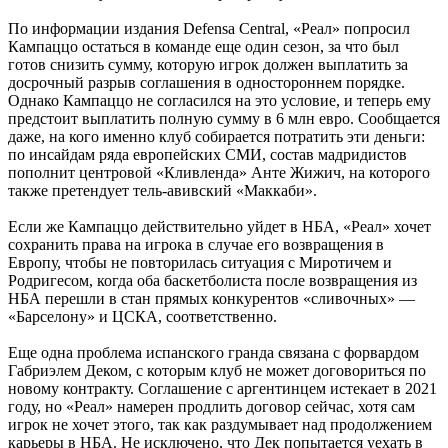
По информации издания Defensa Central, «Реал» попросил
Кампаццо остаться в команде еще один сезон, за что был
готов снизить сумму, которую игрок должен выплатить за
досрочный разрыв соглашения в одностороннем порядке.
Однако Кампаццо не согласился на это условие, и теперь ему
предстоит выплатить полную сумму в 6 млн евро. Сообщается
даже, на кого именно клуб собирается потратить эти деньги:
по инсайдам ряда европейских СМИ, состав мадридистов
пополнит центровой «Кливленда» Анте Жижич, на которого
также претендует тель-авивский «Маккаби».
Если же Кампаццо действительно уйдет в НБА, «Реал» хочет
сохранить права на игрока в случае его возвращения в
Европу, чтобы не повторилась ситуация с Миротичем и
Родригесом, когда оба баскетболиста после возвращения из
НБА перешли в стан прямых конкурентов «сливочных» —
«Барселону» и ЦСКА, соответственно.
Еще одна проблема испанского гранда связана с форвардом
Габриэлем Деком, с которым клуб не может договориться по
новому контракту. Соглашение с аргентинцем истекает в 2021
году, но «Реал» намерен продлить договор сейчас, хотя сам
игрок не хочет этого, так как раздумывает над продолжением
карьеры в НБА. Не исключено, что Дек попытается уехать в