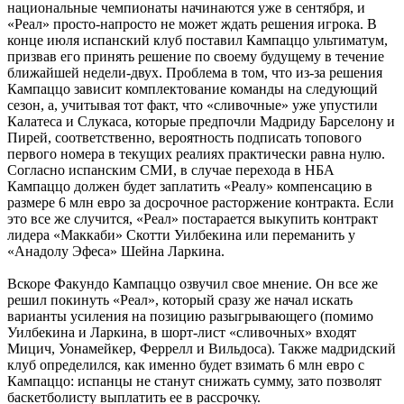
национальные чемпионаты начинаются уже в сентября, и
«Реал» просто-напросто не может ждать решения игрока. В
конце июля испанский клуб поставил Кампаццо ультиматум,
призвав его принять решение по своему будущему в течение
ближайшей недели-двух. Проблема в том, что из-за решения
Кампаццо зависит комплектование команды на следующий
сезон, а, учитывая тот факт, что «сливочные» уже упустили
Калатеса и Слукаса, которые предпочли Мадриду Барселону и
Пирей, соответственно, вероятность подписать топового
первого номера в текущих реалиях практически равна нулю.
Согласно испанским СМИ, в случае перехода в НБА
Кампаццо должен будет заплатить «Реалу» компенсацию в
размере 6 млн евро за досрочное расторжение контракта. Если
это все же случится, «Реал» постарается выкупить контракт
лидера «Маккаби» Скотти Уилбекина или переманить у
«Анадолу Эфеса» Шейна Ларкина.
Вскоре Факундо Кампаццо озвучил свое мнение. Он все же
решил покинуть «Реал», который сразу же начал искать
варианты усиления на позицию разыгрывающего (помимо
Уилбекина и Ларкина, в шорт-лист «сливочных» входят
Мицич, Уонамейкер, Феррелл и Вильдоса). Также мадридский
клуб определился, как именно будет взимать 6 млн евро с
Кампаццо: испанцы не станут снижать сумму, зато позволят
баскетболисту выплатить ее в рассрочку.