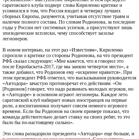
саратовского клуба подверг слова Кириленко критике и
усомнился в том, что Россия входит в четверку лучших
сборных Европы, разумеется, учитывая отсутствие травм и
наличие полного состава. По словам Родионова, за последние
годы у России нет системных успехов, а присутствуют лишь
эпизодические всплески, чему способствует засилье
легионеров.
В новом интервью, на этот раз «Известиям», Кириленко
спросили о критике со стороны Родионова, на что президент
РФБ сказал следующее: «Мне кажется, что я говорил это
после Евробаскета-2017, где мы заняли четвертое место», а
также добавил, что Родионов ему «искренне нравится». При
этом президент РФБ отметил, что высказывания руководителя
«Автодора» зачастую противоречат его действиям: «Он
[Родионов] говорит, что надо развивать молодых игроков, но
в «Автодоре» в основном играют легионеры. Каждое лето
саратовский клуб набирает новых иностранцев на первые
роли, а воспитанники получают совсем немного игрового
времени. Если бы Родионов на своем примере показал, что
команда действительно делает ставку на своих ребят, то это
было бы по-настоящему сильно».
Эти слова раззадорили президента «Автодора» еще больше, и