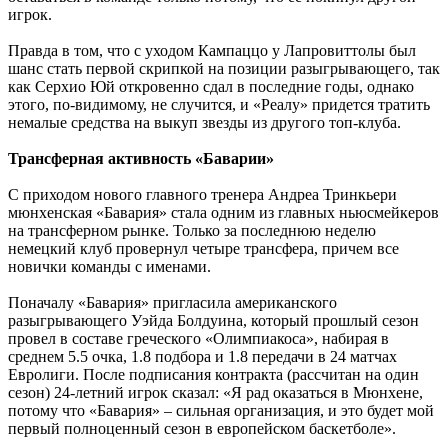
игрок.
Правда в том, что с уходом Кампаццо у Лапровиттолы был
шанс стать первой скрипкой на позиции разыгрывающего, так
как Серхио Юй откровенно сдал в последние годы, однако
этого, по-видимому, не случится, и «Реалу» придется тратить
немалые средства на выкуп звезды из другого топ-клуба.
Трансферная активность «Баварии»
С приходом нового главного тренера Андреа Тринкьери
мюнхенская «Бавария» стала одним из главных ньюсмейкеров
на трансферном рынке. Только за последнюю неделю
немецкий клуб провернул четыре трансфера, причем все
новички команды с именами.
Поначалу «Бавария» пригласила американского
разыгрывающего Уэйда Болдуина, который прошлый сезон
провел в составе греческого «Олимпиакоса», набирая в
среднем 5.5 очка, 1.8 подбора и 1.8 передачи в 24 матчах
Евролиги. После подписания контракта (рассчитан на один
сезон) 24-летний игрок сказал: «Я рад оказаться в Мюнхене,
потому что «Бавария» – сильная организация, и это будет мой
первый полноценный сезон в европейском баскетболе».