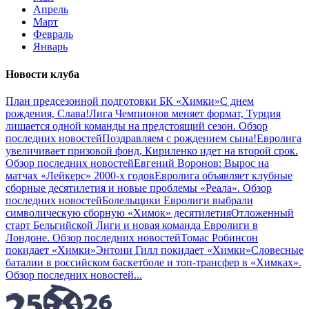
Апрель
Март
Февраль
Январь
Новости клуба
План предсезонной подготовки БК «Химки»
С днем
рождения, Слава!
Лига Чемпионов меняет формат, Турция
лишается одной команды на предстоящий сезон. Обзор
последних новостей
Поздравляем с рождением сына!
Евролига
увеличивает призовой фонд, Кириленко идет на второй срок.
Обзор последних новостей
Евгений Воронов: Вырос на
матчах «Лейкерс» 2000-х годов
Евролига объявляет клубные
сборные десятилетия и новые проблемы «Реала». Обзор
последних новостей
Болельщики Евролиги выбрали
символическую сборную «Химок» десятилетия
Отложенный
старт Бельгийской Лиги и новая команда Евролиги в
Лондоне. Обзор последних новостей
Томас Робинсон
покидает «Химки»
Энтони Гилл покидает «Химки»
Словесные
баталии в российском баскетболе и топ-трансфер в «Химках».
Обзор последних новостей
...