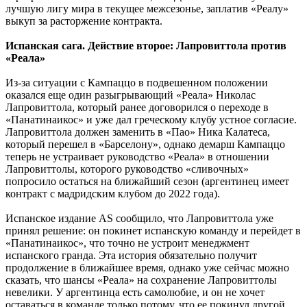
лучшую лигу мира в текущее межсезонье, заплатив «Реалу»
выкуп за расторжение контракта.
Испанская сага. Действие второе: Лапровиттола против
«Реала»
Из-за ситуации с Кампаццо в подвешенном положении
оказался еще один разыгрывающий «Реала» Николас
Лапровиттола, который ранее договорился о переходе в
«Панатинаикос» и уже дал греческому клубу устное согласие.
Лапровиттола должен заменить в «Пао» Ника Калатеса,
который перешел в «Барселону», однако демарш Кампаццо
теперь не устраивает руководство «Реала» в отношении
Лапровиттолы, которого руководство «сливочных»
попросило остаться на ближайший сезон (аргентинец имеет
контракт с мадридским клубом до 2022 года).
Испанское издание AS сообщило, что Лапровиттола уже
принял решение: он покинет испанскую команду и перейдет в
«Панатинаикос», что точно не устроит менеджмент
испанского гранда. Эта история обязательно получит
продолжение в ближайшее время, однако уже сейчас можно
сказать, что шансы «Реала» на сохранение Лапровиттолы
невелики. У аргентинца есть самолюбие, и он не хочет
оставаться в команде только потому, что ее покинул другой