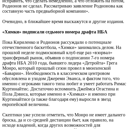
исправить, что сделать немедленно, а что отложить на потом,
Родионов не сделал. Рассматриваю заявление Родионова как
составную часть предвыборной компании».
Очевидно, в ближайшее время выскажутся и другие издания.
«Химки» подписали седьмого номера драфта НБА
Пока Кириленко и Родионов рассуждали о потенциале
отечественного баскетбола, «Химки» занимались делом. На
прошлой неделе подмосковный клуб еще раз «взорвал»
трансферный рынок, объявив о подписании 7-го номера
драфта НБА 2010 года, бывшего лидера «Детройта» Грега
Монро, который прошлый сезон провел в мюнхенской
«Баварии». Необходимость в классическом центровом
обусловлена и уходом Джереми Эванса, и фактом того, что
именно с игроками такого типа любит и умеет работать Римас
Куртинайтис. Достаточно вспомнить Джеймса Огастина и
Пола Дэвиса, которые именно в «Химках» и именно при
Куртинайтисе (а также благодаря ему) выросли в звезд
европейской величины.
Скептики уже успели отметить, что Монро не имеет дальнего
броска, да и со средней дистанции бьет, как правило, на
исходе владений, когда других возможностей для