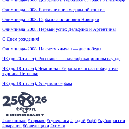
Олимпиада–2008. Россияне вне «медальной гонки»
Олимпиада–2008. Гарбахоса остановил Новицки
Олимпиада–2008. Первый успех Дельфино и Аргентины
С Днем рождения!
Олимпиада–2008. На счету химчан — две победы
ЧЕ (до 20-ти лет). Россияне — в квалификационном раунде
ЧЕ (до 18-ти лет). Чемпионат Европы выиграл победитель
турнира Петренко
ЧЕ (до 18-ти лет). Уступили сербам
#ключников
#заряжко
#суперлига
#фидий
#рфб
#кубокроссии
#шарапов
#болельщики
#химки