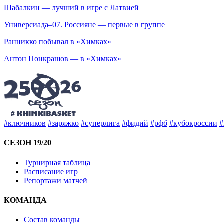
Шабалкин — лучший в игре с Латвией
Универсиада–07. Россияне — первые в группе
Ранникко побывал в «Химках»
Антон Понкрашов — в «Химках»
#ключников
#заряжко
#суперлига
#фидий
#рфб
#кубокроссии
#
СЕЗОН 19/20
Турнирная таблица
Расписание игр
Репортажи матчей
КОМАНДА
Состав команды