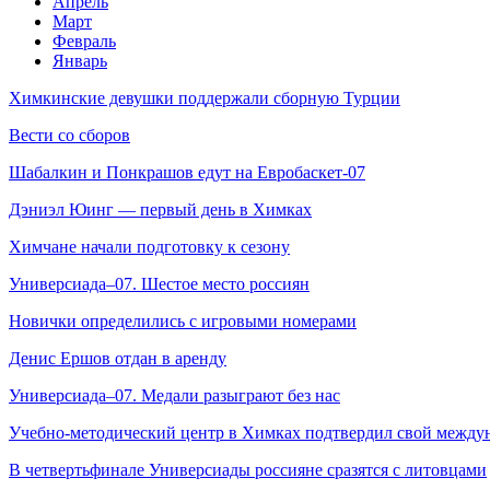
Апрель
Март
Февраль
Январь
Химкинские девушки поддержали сборную Турции
Вести со сборов
Шабалкин и Понкрашов едут на Евробаскет-07
Дэниэл Юинг — первый день в Химках
Химчане начали подготовку к сезону
Универсиада–07. Шестое место россиян
Новички определились с игровыми номерами
Денис Ершов отдан в аренду
Универсиада–07. Медали разыграют без нас
Учебно-методический центр в Химках подтвердил свой между
В четвертьфинале Универсиады россияне сразятся с литовцами