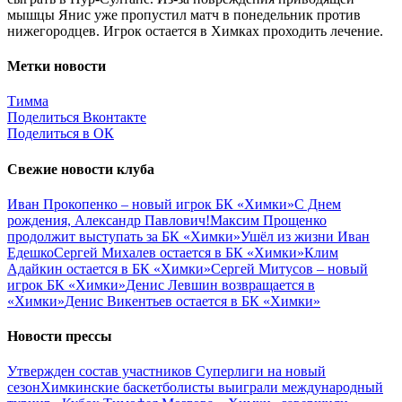
мышцы Янис уже пропустил матч в понедельник против
нижегородцев. Игрок остается в Химках проходить лечение.
Метки новости
Тимма
Поделиться Вконтакте
Поделиться в ОК
Свежие новости клуба
Иван Прокопенко – новый игрок БК «Химки»
С Днем
рождения, Александр Павлович!
Максим Прощенко
продолжит выступать за БК «Химки»
Ушёл из жизни Иван
Едешко
Сергей Михалев остается в БК «Химки»
Клим
Адайкин остается в БК «Химки»
Сергей Митусов – новый
игрок БК «Химки»
Денис Левшин возвращается в
«Химки»
Денис Викентьев остается в БК «Химки»
Новости прессы
Утвержден состав участников Cуперлиги на новый
сезон
Химкинские баскетболисты выиграли международный