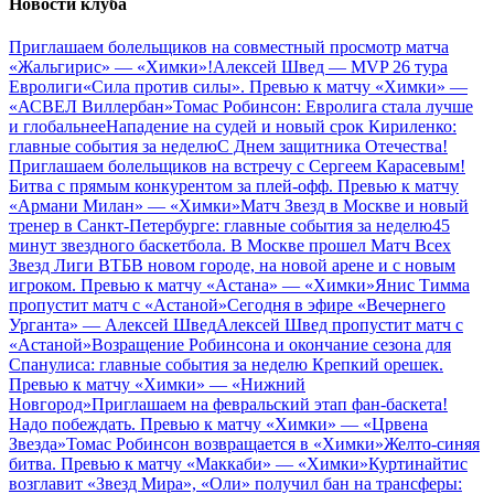
Новости клуба
Приглашаем болельщиков на совместный просмотр матча
«Жальгирис» — «Химки»!
Алексей Швед — MVP 26 тура
Евролиги
«Сила против силы». Превью к матчу «Химки» —
«АСВЕЛ Виллербан»
Томас Робинсон: Евролига стала лучше
и глобальнее
Нападение на судей и новый срок Кириленко:
главные события за неделю
С Днем защитника Отечества!
Приглашаем болельщиков на встречу с Сергеем Карасевым!
Битва с прямым конкурентом за плей-офф. Превью к матчу
«Армани Милан» — «Химки»
Матч Звезд в Москве и новый
тренер в Санкт-Петербурге: главные события за неделю
45
минут звездного баскетбола. В Москве прошел Матч Всех
Звезд Лиги ВТБ
В новом городе, на новой арене и с новым
игроком. Превью к матчу «Астана» — «Химки»
Янис Тимма
пропустит матч с «Астаной»
Сегодня в эфире «Вечернего
Урганта» — Алексей Швед
Алексей Швед пропустит матч с
«Астаной»
Возращение Робинсона и окончание сезона для
Спанулиса: главные события за неделю
Крепкий орешек.
Превью к матчу «Химки» — «Нижний
Новгород»
Приглашаем на февральский этап фан-баскета!
Надо побеждать. Превью к матчу «Химки» — «Црвена
Звезда»
Томас Робинсон возвращается в «Химки»
Желто-синяя
битва. Превью к матчу «Маккаби» — «Химки»
Куртинайтис
возглавит «Звезд Мира», «Оли» получил бан на трансферы: