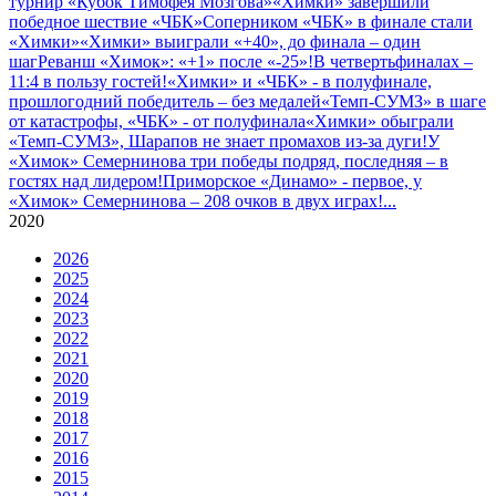
турнир «Кубок Тимофея Мозгова»
«Химки» завершили
победное шествие «ЧБК»
Соперником «ЧБК» в финале стали
«Химки»
«Химки» выиграли «+40», до финала – один
шаг
Реванш «Химок»: «+1» после «-25»!
В четвертьфиналах –
11:4 в пользу гостей!
«Химки» и «ЧБК» - в полуфинале,
прошлогодний победитель – без медалей
«Темп-СУМЗ» в шаге
от катастрофы, «ЧБК» - от полуфинала
«Химки» обыграли
«Темп-СУМЗ», Шарапов не знает промахов из-за дуги!
У
«Химок» Семернинова три победы подряд, последняя – в
гостях над лидером!
Приморское «Динамо» - первое, у
«Химок» Семернинова – 208 очков в двух играх!
...
2020
2026
2025
2024
2023
2022
2021
2020
2019
2018
2017
2016
2015