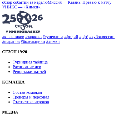
обзор событий за неделю
Миссия — Казань. Превью к матчу
УНИКС — «Химки»
...
#ключников
#заряжко
#суперлига
#фидий
#рфб
#кубокроссии
#шарапов
#болельщики
#химки
СЕЗОН 19/20
Турнирная таблица
Расписание игр
Репортажи матчей
КОМАНДА
Состав команды
Тренеры и персонал
Статистика игроков
МЕДИА