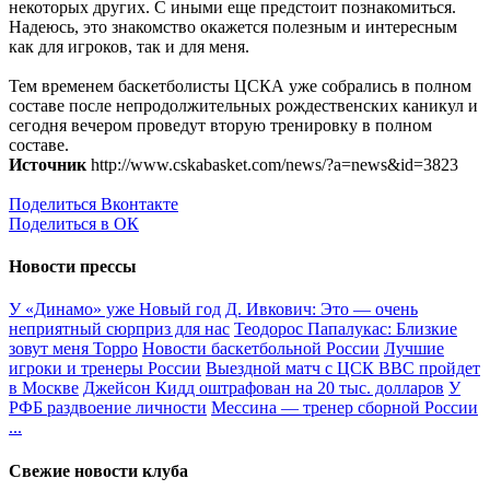
некоторых других. С иными еще предстоит познакомиться.
Надеюсь, это знакомство окажется полезным и интересным
как для игроков, так и для меня.
Тем временем баскетболисты ЦСКА уже собрались в полном
составе после непродолжительных рождественских каникул и
сегодня вечером проведут вторую тренировку в полном
составе.
Источник
http://www.cskabasket.com/news/?a=news&id=3823
Поделиться Вконтакте
Поделиться в ОК
Новости прессы
У «Динамо» уже Новый год
Д. Ивкович: Это — очень
неприятный сюрприз для нас
Теодорос Папалукас: Близкие
зовут меня Торро
Новости баскетбольной России
Лучшие
игроки и тренеры России
Выездной матч с ЦСК ВВС пройдет
в Москве
Джейсон Кидд оштрафован на 20 тыс. долларов
У
РФБ раздвоение личности
Мессина — тренер сборной России
...
Свежие новости клуба