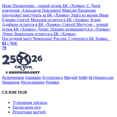
Иван Прокопенко – новый игрок БК «Химки»
С Днем
рождения, Александр Павлович!
Максим Прощенко
продолжит выступать за БК «Химки»
Ушёл из жизни Иван
Едешко
Сергей Михалев остается в БК «Химки»
Клим
Адайкин остается в БК «Химки»
Сергей Митусов – новый
игрок БК «Химки»
Денис Левшин возвращается в «Химки»
Денис Викентьев остается в БК «Химки»
Последний матч
Чемпионат России. Суперлига
БК Химки
61 :
ЧБК
79
#ключников
#заряжко
#суперлига
#фидий
#рфб
#кубокроссии
#шарапов
#болельщики
#химки
СЕЗОН 19/20
Турнирная таблица
Расписание игр
Репортажи матчей