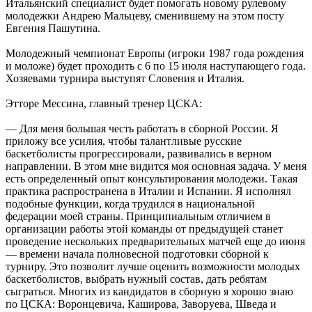
Итальянский специалист будет помогать новому рулевому
молодежки Андрею Мальцеву, сменившему на этом посту
Евгения Пашутина.
Молодежный чемпионат Европы (игроки 1987 года рождения
и моложе) будет проходить с 6 по 15 июля наступающего года.
Хозяевами турнира выступят Словения и Италия.
Этторе Мессина, главный тренер ЦСКА:
— Для меня большая честь работать в сборной России. Я
приложу все усилия, чтобы талантливые русские
баскетболисты прогрессировали, развивались в верном
направлении. В этом мне видится моя основная задача. У меня
есть определенный опыт консультирования молодежи. Такая
практика распространена в Италии и Испании. Я исполнял
подобные функции, когда трудился в национальной
федерации моей страны. Принципиальным отличием в
организации работы этой команды от предыдущей станет
проведение нескольких предварительных матчей еще до июня
— времени начала полновесной подготовки сборной к
турниру. Это позволит лучше оценить возможности молодых
баскетболистов, выбрать нужный состав, дать ребятам
сыграться. Многих из кандидатов в сборную я хорошо знаю
по ЦСКА: Воронцевича, Каширова, Заворуева, Шведа и