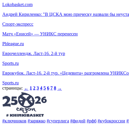
Lokobasket.com
Андрей Кириленко: "В ЦСКА мою прическу назвали бы неуст
Спорт-экспресс
Матч «Енисей» — УНИКС перенесен
Pbleague.ru
Еврочеллендж. Ласт-16. 2-й тур
Sports.ru
Еврокубок. Ласт-16. 2-й тур. «Цедевита» разгромлена УНИКСо
Sports.ru
страницы:
1
2
3
4
5
6
7
8
←
→
#ключников
#заряжко
#суперлига
#фидий
#рфб
#кубокроссии
#