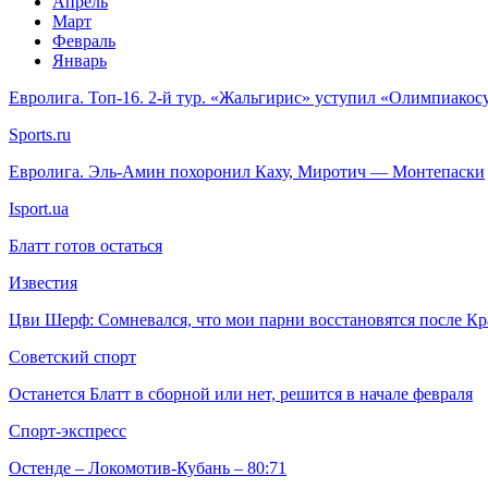
Апрель
Март
Февраль
Январь
Евролига. Топ-16. 2-й тур. «Жальгирис» уступил «Олимпиакосу
Sports.ru
Евролига. Эль-Амин похоронил Каху, Миротич — Монтепаски
Isport.ua
Блатт готов остаться
Известия
Цви Шерф: Сомневался, что мои парни восстановятся после Кр
Советский спорт
Останется Блатт в сборной или нет, решится в начале февраля
Спорт-экспресс
Остенде – Локомотив-Кубань – 80:71