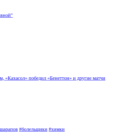
авной"
м, «Кахасол» победил «Бенеттон» и другие матчи
шарапов
#болельщики
#химки