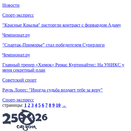
Новости
Спорт-экспресс
"Красные Крылья" расторгли контракт с форвардом Адаму
Чемпионат.ру
"Спартак-Приморье" стал победителем Суперлиги
Чемпионат.ру
Главный тренер «Химок» Римас Куртинайтис: На УНИКС у
меня секретный план
Советский спорт
Рауль Лопес: "Иногда судьба воздает тебе за веру"
Спорт-экспресс
страницы:
1
2
3
4
5
6
7
8
9
10
→