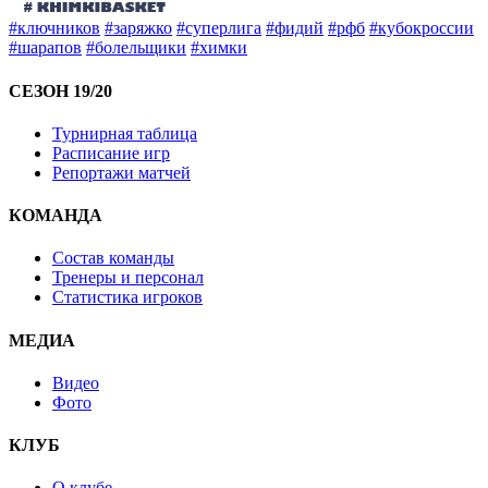
#ключников
#заряжко
#суперлига
#фидий
#рфб
#кубокроссии
#шарапов
#болельщики
#химки
СЕЗОН 19/20
Турнирная таблица
Расписание игр
Репортажи матчей
КОМАНДА
Состав команды
Тренеры и персонал
Статистика игроков
МЕДИА
Видео
Фото
КЛУБ
О клубе