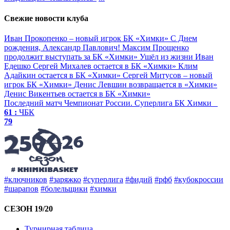
Свежие новости клуба
Иван Прокопенко – новый игрок БК «Химки»
С Днем
рождения, Александр Павлович!
Максим Прощенко
продолжит выступать за БК «Химки»
Ушёл из жизни Иван
Едешко
Сергей Михалев остается в БК «Химки»
Клим
Адайкин остается в БК «Химки»
Сергей Митусов – новый
игрок БК «Химки»
Денис Левшин возвращается в «Химки»
Денис Викентьев остается в БК «Химки»
Последний матч
Чемпионат России. Суперлига
БК Химки
61 :
ЧБК
79
#ключников
#заряжко
#суперлига
#фидий
#рфб
#кубокроссии
#шарапов
#болельщики
#химки
СЕЗОН 19/20
Турнирная таблица