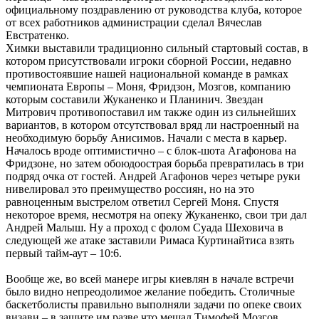
официальному поздравлению от руководства клуба, которое
от всех работников администрации сделал Вячеслав
Евстратенко.
Химки выставили традиционно сильный стартовый состав, в
котором присутствовали игроки сборной России, недавно
противостоявшие нашей национальной команде в рамках
чемпионата Европы – Моня, Фридзон, Мозгов, компанию
которым составили Жуканенко и Планинич. Звездан
Митрович противопоставил им также один из сильнейших
вариантов, в котором отсутствовал вряд ли настроенный на
необходимую борьбу Анисимов. Начали с места в карьер.
Началось вроде оптимистично – с блок-шота Агафонова на
Фридзоне, но затем обоюдоострая борьба превратилась в три
подряд очка от гостей. Андрей Агафонов через четыре руки
нивелировал это преимущество россиян, но на это
равноценным выстрелом ответил Сергей Моня. Спустя
некоторое время, несмотря на опеку Жуканенко, свои три дал
Андрей Малыш. Ну а проход с фолом Суада Шеховича в
следующей же атаке заставили Римаса Куртинайтиса взять
первый тайм-аут – 10:6.
Вообще же, во всей манере игры киевлян в начале встречи
было видно непреодолимое желание победить. Столичные
баскетболисты правильно выполняли задачи по опеке своих
визави – в защите им разве что мешал Тимофей Мозгов,