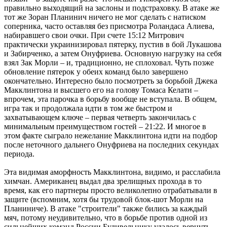
правильно выходящий на заслоны и подстраховку. В атаке же
тот же Зоран Планинич ничего не мог сделать с натиском
соперника, часто оставляя без присмотра Роландаса Алиева,
набиравшего свои очки. При счете 15:12 Митрович
практически украинизировал пятерку, пустив в бой Лукашова
и Забирченко, а затем Онуфриева. Основную нагрузку на себя
взял Зак Морли – и, традиционно, не сплоховал. Чуть позже
обновление пятерок у обеих команд было завершено
окончательно. Интересно было посмотреть за борьбой Джека
Макклинтона и высшего его на голову Томаса Келати –
впрочем, эта парочка в борьбу вообще не вступала. В общем,
игра так и продолжала идти в том же быстром и
захватывающем ключе – первая четверть закончилась с
минимальным преимуществом гостей – 21:22. И многое в
этом факте сыграло нежелание Макклинтона идти на подбор
после неточного дальнего Онуфриева на последних секундах
периода.
Эта видимая аморфность Макклинтона, видимо, и расслабила
химчан. Американец выдал два зрелищных прохода в то
время, как его партнеры просто великолепно отрабатывали в
защите (вспомним, хотя бы трудовой блок-шот Морли на
Планиниче). В атаке "строители" также бились за каждый
мяч, потому неудивительно, что в борьбе против одной из
сильнейших команд России Будивельнику удалось вернуть