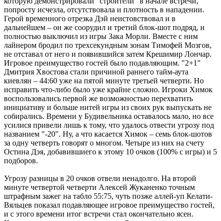
которую демонстрировали "строители" в начале встречи,
попросту исчезла, отсутствовала и плотность в нападении.
Герой временного отрезка Дэй неистовствовал и в
дальнейшем – он же соорудил и третий блок-шот подряд, и
полностью выключил из игры Зака Морли. Вместе с ним
лайнером бродил по трехсекундным зонам Тимофей Мозгов,
не отставал от него и появившийся затем Крешимир Лончар.
Игровое преимущество гостей было подавляющим. "2+1"
Дмитрия Хвостова стали причиной раннего тайм-аута
киевлян – 44:60 уже на пятой минуте третьей четверти. Но
исправить что-либо было уже крайне сложно. Игроки Химок
воспользовались первой же возможностью перехватить
инициативу и больше нитей игры из своих рук выпускать не
собирались. Времени у Будивельника оставалось мало, но все
усилися привели лишь к тому, что удалось отвести угрозу под
названием "-20". Ну, а что касается Химок – семь блок-шотов
за одну четверть говорят о многом. Четыре из них на счету
Остина Дэя, добавившиего к этому 10 очков (100% с игры) и 5
подборов.
Угрозу разницы в 20 очков отвели ненадолго. На второй
минуте четвертой четверти Алексей Жуканенко точным
штрафным зажег на табло 55:75, чуть позже аллей-уп Келати-
Вяльцев показал подавляющее игровое преимущество гостей,
и с этого времени итог встречи стал окончательно ясен.