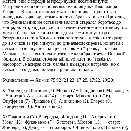
Кстати, еще с середины предыдущей десятиминутки
Митрович активно использовал на площадке Владимира
Егорова. Вряд ли хотел запутать соперника – просто дал
молодому форварду возможность набраться опыта. Приятно,
что Будивельник не останавливался и старался бороться до
конца, но это, видимо, было то единственное позитивное, что
можно было вынести из последних семи минут игры.
Резервный состав Химок позволил хозяевам сократить разрыв
до 13 очков за три минуты до финальной сирены, но затем с
легкостью вернул все на круги своя. На "трешку" того же
Малыша тут же выстрелом того же калибра отвечал Виталий
Фридзон. В общем, столичный клуб идет по "графику
наоборот", набирая свои баллы в выездных встречах, но с
легкостью отдавая победы в родных стенах...
Будивельник — Химки 75:92 (21:22, 17:28, 17:22, 20:20)
Б: Алиев (5), Шехович (7), Морли (7 + 6 подборов), Малыш (13
+ 5 потерь), Агафонов (14) — старт; Макклинтон (16),
Онуфриев (7), Лукашов (4), Аникиенко (2), Егоров (0),
Забирченко (0), Анисимов (0)
Х: Планинич (3 + 6 передач), Фридзон (11 + 3 перехвата),
Моня (12), Жуканенко (7 + 5 потерь), Мозгов (13) — старт;
Лончар (12), Дэй (10 + 5 подборов + 4 блок-шота), Вяльцев (6),