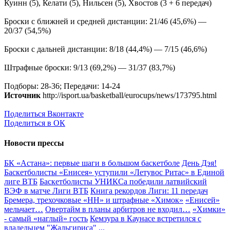
Куинн (5), Келати (5), Нильсен (5), Хвостов (3 + 6 передач)
Броски с ближней и средней дистанции: 21/46 (45,6%) —
20/37 (54,5%)
Броски с дальней дистанции: 8/18 (44,4%) — 7/15 (46,6%)
Штрафные броски: 9/13 (69,2%) — 31/37 (83,7%)
Подборы: 28-36; Передачи: 14-24
Источник
http://isport.ua/basketball/eurocups/news/173795.html
Поделиться Вконтакте
Поделиться в ОК
Новости прессы
БК «Астана»: первые шаги в большом баскетболе
День Дэя!
Баскетболисты «Енисея» уступили «Летувос Ритас» в Единой
лиге ВТБ
Баскетболисты УНИКСа победили латвийский
ВЭФ в матче Лиги ВТБ
Книга рекордов Лиги: 11 передач
Бремера, трехочковые «НН» и штрафные «Химок»
«Енисей»
мельчает…
Овертайм в планы арбитров не входил…
«Химки»
- самый «наглый» гость
Кемзура в Каунасе встретился с
владельцем "Жальгириса"
...