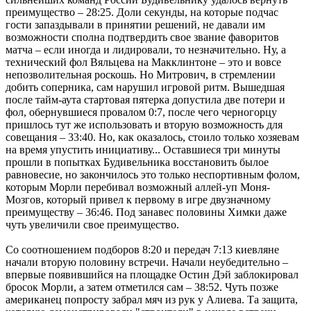
преимущество – 28:25. Доли секунды, на которые подчас
гости запаздывали в принятии решений, не давали им
возможности сполна подтвердить свое звание фаворитов
матча – если иногда и лидировали, то незначительно. Ну, а
технический фол Вяльцева на Макклинтоне – это и вовсе
непозволительная роскошь. Но Митрович, в стремлении
добить соперника, сам нарушил игровой ритм. Вышедшая
после тайм-аута стартовая пятерка допустила две потери и
фол, обернувшиеся провалом 0:7, после чего черногорцу
пришлось тут же использовать и вторую возможность для
совещания – 33:40. Но, как оказалось, стоило только хозяевам
на время упустить инициативу... Оставшиеся три минуты
прошли в попытках Будивельника восстановить былое
равновесие, но закончилось это только неспортивным фолом,
которым Морли перебивал возможный аллей-уп Моня-
Мозгов, который привел к первому в игре двузначному
преимуществу – 36:46. Под занавес половины Химки даже
чуть увеличили свое преимущество.
Со соотношением подборов 8:20 и передач 7:13 киевляне
начали вторую половину встречи. Начали неубедительно –
впервые появившийся на площадке Остин Дэй заблокировал
бросок Морли, а затем отметился сам – 38:52. Чуть позже
американец попросту забрал мяч из рук у Алиева. Та защита,