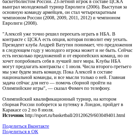
баскетболистом России. 23-летний игрок в составе ЦСКА
выиграл молодежный турнир Евролиги (2006). Выступая за
основную команду армейцев, он стал четырехкратным
чемпионом России (2008, 2009, 2011, 2012) и чемпионом
Евролиги (2008).
"Алексей уже точно решил переехать играть в НБА. В
контракте с ЦСКА есть опция, которая позволит ему уехать.
Президент клуба Андрей Ватутин понимает, что предложения
в следующем году у молодого игрока может и не быть. Сейчас
есть несколько предложений и от европейских команд, но он
хочет попробовать себя в лучшей лиге мира. Клубы НБА
могут предлагать контракты с 1 июля. Числа второго-третьего
мы уже будем знать команду. Пока Алексей в составе
национальной команды, и все мысли только о ней. Главная
задача сейчас для него — помочь сборной пройти на
Олимпийские игры", — сказал Фимич по телефону.
Олимпийский квалификационный турнир, на котором
сборная России поборется за путевку в Лондон, пройдет в
Каракасе со 2 по 8 июля.
Источник
http://rsport.ru/basketball/20120629/603049401.html
Поделиться Вконтакте
Поделиться в ОК