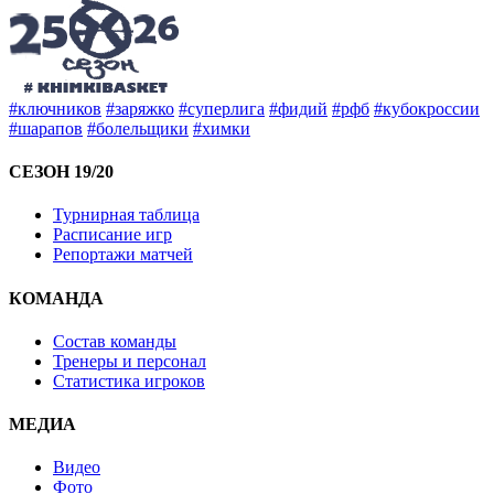
#ключников
#заряжко
#суперлига
#фидий
#рфб
#кубокроссии
#шарапов
#болельщики
#химки
СЕЗОН 19/20
Турнирная таблица
Расписание игр
Репортажи матчей
КОМАНДА
Состав команды
Тренеры и персонал
Статистика игроков
МЕДИА
Видео
Фото