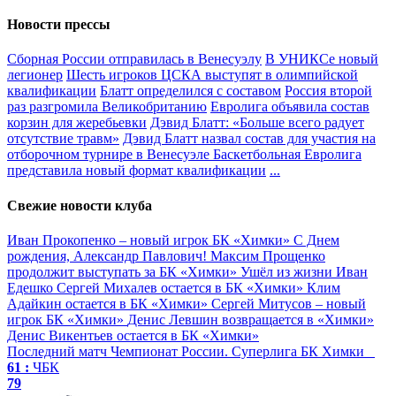
Новости прессы
Сборная России отправилась в Венесуэлу
В УНИКСе новый
легионер
Шесть игроков ЦСКА выступят в олимпийской
квалификации
Блатт определился с составом
Россия второй
раз разгромила Великобританию
Евролига объявила состав
корзин для жеребьевки
Дэвид Блатт: «Больше всего радует
отсутствие травм»
Дэвид Блатт назвал состав для участия на
отборочном турнире в Венесуэле
Баскетбольная Евролига
представила новый формат квалификации
...
Свежие новости клуба
Иван Прокопенко – новый игрок БК «Химки»
С Днем
рождения, Александр Павлович!
Максим Прощенко
продолжит выступать за БК «Химки»
Ушёл из жизни Иван
Едешко
Сергей Михалев остается в БК «Химки»
Клим
Адайкин остается в БК «Химки»
Сергей Митусов – новый
игрок БК «Химки»
Денис Левшин возвращается в «Химки»
Денис Викентьев остается в БК «Химки»
Последний матч
Чемпионат России. Суперлига
БК Химки
61 :
ЧБК
79