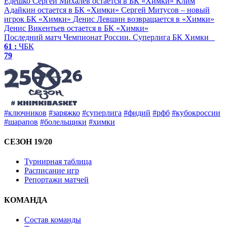
Едешко
Сергей Михалев остается в БК «Химки»
Клим
Адайкин остается в БК «Химки»
Сергей Митусов – новый
игрок БК «Химки»
Денис Левшин возвращается в «Химки»
Денис Викентьев остается в БК «Химки»
Последний матч
Чемпионат России. Суперлига
БК Химки
61 :
ЧБК
79
#ключников
#заряжко
#суперлига
#фидий
#рфб
#кубокроссии
#шарапов
#болельщики
#химки
СЕЗОН 19/20
Турнирная таблица
Расписание игр
Репортажи матчей
КОМАНДА
Состав команды