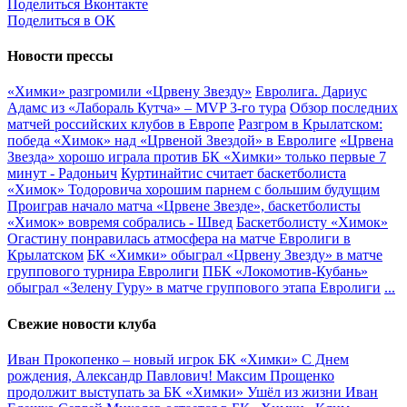
Поделиться Вконтакте
Поделиться в ОК
Новости прессы
«Химки» разгромили «Црвену Звезду»
Евролига. Дариус
Адамс из «Лабораль Кутча» – MVP 3-го тура
Обзор последних
матчей российских клубов в Европе
Разгром в Крылатском:
победа «Химок» над «Црвеной Звездой» в Евролиге
«Црвена
Звезда» хорошо играла против БК «Химки» только первые 7
минут - Радоньич
Куртинайтис считает баскетболиста
«Химок» Тодоровича хорошим парнем с большим будущим
Проиграв начало матча «Црвене Звезде», баскетболисты
«Химок» вовремя собрались - Швед
Баскетболисту «Химок»
Огастину понравилась атмосфера на матче Евролиги в
Крылатском
БК «Химки» обыграл «Црвену Звезду» в матче
группового турнира Евролиги
ПБК «Локомотив-Кубань»
обыграл «Зелену Гуру» в матче группового этапа Евролиги
...
Свежие новости клуба
Иван Прокопенко – новый игрок БК «Химки»
С Днем
рождения, Александр Павлович!
Максим Прощенко
продолжит выступать за БК «Химки»
Ушёл из жизни Иван