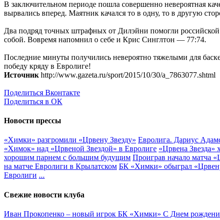
В заключительном периоде пошла совершенно невероятная кач
вырвались вперед. Маятник качался то в одну, то в другую сто
Два подряд точных штрафных от Дилэйни помогли российской к
собой. Вовремя напомнил о себе и Крис Синглтон — 77:74.
Последние минуты получились невероятно тяжелыми для баскет
победу кряду в Евролиге!
Источник
http://www.gazeta.ru/sport/2015/10/30/a_7863077.shtml
Поделиться Вконтакте
Поделиться в ОК
Новости прессы
«Химки» разгромили «Црвену Звезду»
Евролига. Дариус Адамс
«Химок» над «Црвеной Звездой» в Евролиге
«Црвена Звезда» 
хорошим парнем с большим будущим
Проиграв начало матча «
на матче Евролиги в Крылатском
БК «Химки» обыграл «Црвену
Евролиги
...
Свежие новости клуба
Иван Прокопенко – новый игрок БК «Химки»
С Днем рождени