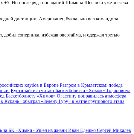
х +5. Но после ряда попаданий Шимона Шевчика уже хозяева
редней дистанции. Американец буквально вел команду за
 добил соперника, избежав овертайма, и одержал третью
российских клубов в Европе
Разгром в Крылатском: победа
оньич
Куртинайтис считает баскетболиста «Химок» Тодоровича
ед
Баскетболисту «Химок» Огастину понравилась атмосфера
-Кубань» обыграл «Зелену Гуру» в матче группового этапа
ь за БК «Химки»
Ушёл из жизни Иван Едешко
Сергей Михалев