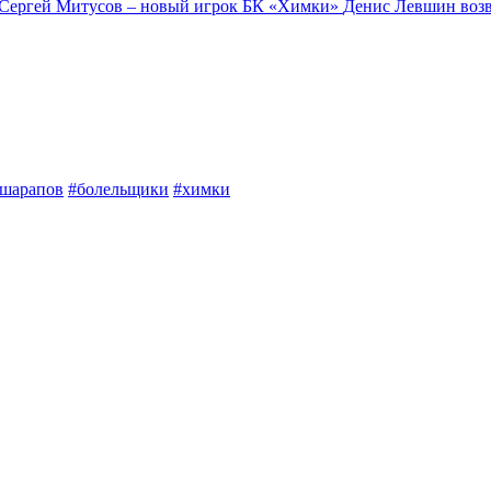
Сергей Митусов – новый игрок БК «Химки»
Денис Левшин воз
шарапов
#болельщики
#химки