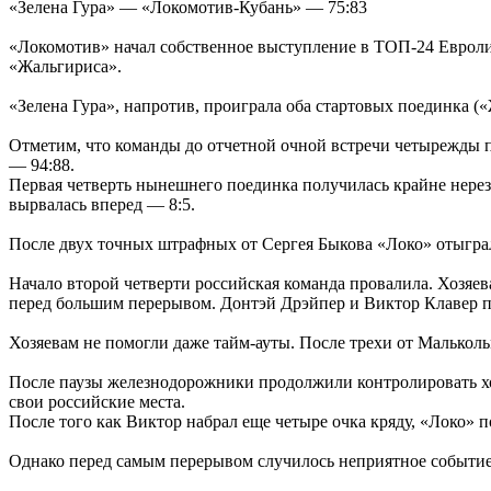
«Зелена Гура» — «Локомотив-Кубань» — 75:83
«Локомотив» начал собственное выступление в ТОП-24 Евролиг
«Жальгириса».
«Зелена Гура», напротив, проиграла оба стартовых поединка (
Отметим, что команды до отчетной очной встречи четырежды пе
— 94:88.
Первая четверть нынешнего поединка получилась крайне нерез
вырвалась вперед — 8:5.
После двух точных штрафных от Сергея Быкова «Локо» отыграл
Начало второй четверти российская команда провалила. Хозяе
перед большим перерывом. Донтэй Дрэйпер и Виктор Клавер по
Хозяевам не помогли даже тайм-ауты. После трехи от Мальколь
После паузы железнодорожники продолжили контролировать ход
свои российские места.
После того как Виктор набрал еще четыре очка кряду, «Локо» п
Однако перед самым перерывом случилось неприятное событие.