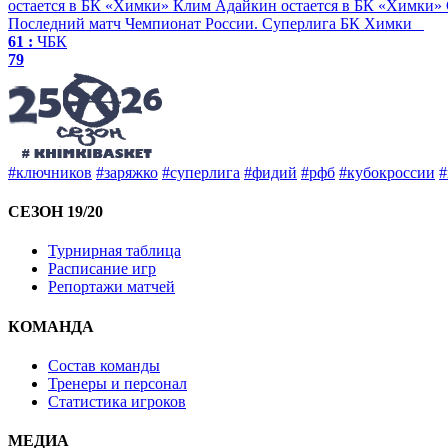
остается в БК «Химки»
Клим Адайкин остается в БК «Химки»
Последний матч
Чемпионат России. Суперлига
БК Химки
61 :
ЧБК
79
#ключников
#заряжко
#суперлига
#фидий
#рфб
#кубокроссии
#
СЕЗОН 19/20
Турнирная таблица
Расписание игр
Репортажи матчей
КОМАНДА
Состав команды
Тренеры и персонал
Статистика игроков
МЕДИА