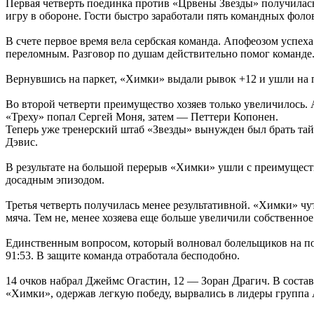
Первая четверть поединка против «Црвены Звезды» получилас
игру в обороне. Гости быстро заработали пять командных фоло
В счете первое время вела сербская команда. Апофеозом успех
переломным. Разговор по душам действительно помог команде
Вернувшись на паркет, «Химки» выдали рывок +12 и ушли на п
Во второй четверти преимущество хозяев только увеличилось. 
«Треху» попал Сергей Моня, затем — Петтери Копонен.
Теперь уже тренерский штаб «Звезды» вынужден был брать тайм-
Дэвис.
В результате на большой перерыв «Химки» ушли с преимущество
досадным эпизодом.
Третья четверть получилась менее результативной. «Химки» чу
мяча. Тем не, менее хозяева еще больше увеличили собственно
Единственным вопросом, который волновал болельщиков на по
91:53. В защите команда отработала бесподобно.
14 очков набрал Джеймс Огастин, 12 — Зоран Драгич. В состав
«Химки», одержав легкую победу, вырвались в лидеры группа 