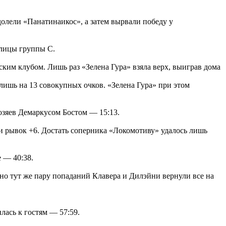
олели «Панатинаикос», а затем вырвали победу у
блицы группы С.
ским клубом. Лишь раз «Зелена Гура» взяла верх, выиграв дома
лишь на 13 совокупных очков. «Зелена Гура» при этом
озяев Демаркусом Бостом — 15:13.
и рывок +6. Достать соперника «Локомотиву» удалось лишь
 — 40:38.
но тут же пару попаданий Клавера и Дилэйни вернули все на
лась к гостям — 57:59.