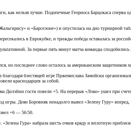
и, как нельзя лучше. Подопечные Геориоса Барцокаса сперва од
«Жальгирису» и «Барселоне») и опустилась на дно турнирной та
ресекались в Еврокубке, и трижды победа оставалась за россий
ультативной. За первые пять минут матча команды сподобились 
ся, но последнее слово осталось за американским защитником х
ва благодаря блестящей игре Пржемислава Замойски организовал
вели краснодарцев за собой.
ма Дилэйни гости повели +5. На перерыв «Локо» ушел при счете
 игры. Деян Боровняк ненадолго вывел «Зелену Гуру» вперед, 
овел +6 — 56:50.
 «Зелена Гура» набрала шесть очков кряду и вплотную приблизи