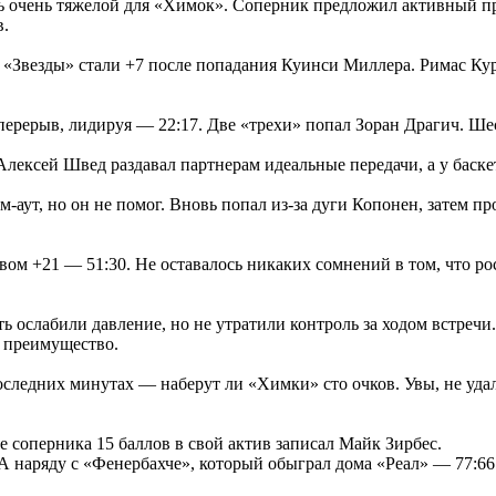
ь очень тяжелой для «Химок». Соперник предложил активный п
в.
а «Звезды» стали +7 после попадания Куинси Миллера. Римас Ку
.
ерерыв, лидируя — 22:17. Две «трехи» попал Зоран Драгич. Шес
Алексей Швед раздавал партнерам идеальные передачи, а у баске
аут, но он не помог. Вновь попал из-за дуги Копонен, затем пр
м +21 — 51:30. Не оставалось никаких сомнений в том, что рос
ть ослабили давление, но не утратили контроль за ходом встреч
е преимущество.
следних минутах — наберут ли «Химки» сто очков. Увы, не уда
е соперника 15 баллов в свой актив записал Майк Зирбес.
А наряду с «Фенербахче», который обыграл дома «Реал» — 77:66