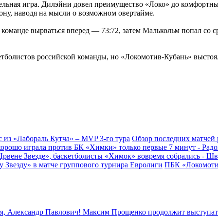
ельная игра. Дилэйни довел преимущество «Локо» до комфортны
рону, наводя на мысли о возможном овертайме.
оманде вырваться вперед — 73:72, затем Малькольм попал со с
болистов российской команды, но «Локомотив-Кубань» выстоял,
 из «Лабораль Кутча» – MVP 3-го тура
Обзор последних матчей 
хорошо играла против БК «Химки» только первые 7 минут - Рад
Црвене Звезде», баскетболисты «Химок» вовремя собрались - Шв
 Звезду» в матче группового турнира Евролиги
ПБК «Локомотив
я, Александр Павлович!
Максим Прощенко продолжит выступат