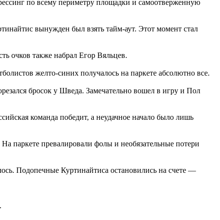
рессинг по всему периметру площадки и самоотверженную
ртинайтис вынужден был взять тайм-аут. Этот момент стал
ть очков также набрал Егор Вяльцев.
тболистов желто-синих получалось на паркете абсолютно все.
орезался бросок у Шведа. Замечательно вошел в игру и Пол
сийская команда победит, а неудачное начало было лишь
и. На паркете превалировали фолы и необязательные потери
лось. Подопечные Куртинайтиса остановились на счете —
.