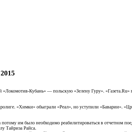
 2015
 «Локомотив-Кубань» — польскую «Зелену Гуру». «Газета.Ru» п
ролиге. «Химки» обыграли «Реал», но уступили «Баварии». «Црв
а потому им было необходимо реабилитироваться в отчетном по
лу Тайриза Райса.