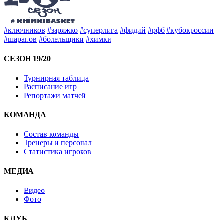
#ключников
#заряжко
#суперлига
#фидий
#рфб
#кубокроссии
#шарапов
#болельщики
#химки
СЕЗОН 19/20
Турнирная таблица
Расписание игр
Репортажи матчей
КОМАНДА
Состав команды
Тренеры и персонал
Статистика игроков
МЕДИА
Видео
Фото
КЛУБ