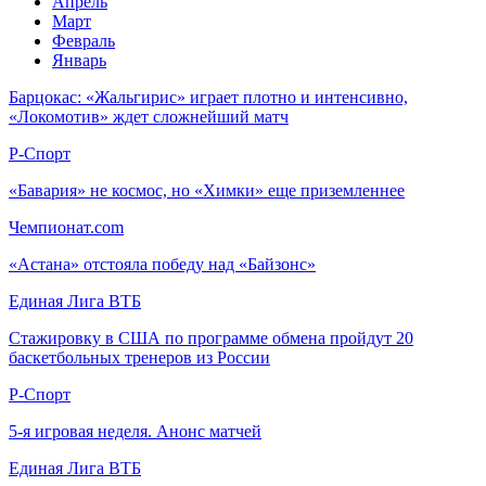
Апрель
Март
Февраль
Январь
Барцокас: «Жальгирис» играет плотно и интенсивно,
«Локомотив» ждет сложнейший матч
Р-Спорт
«Бавария» не космос, но «Химки» еще приземленнее
Чемпионат.com
«Астана» отстояла победу над «Байзонс»
Единая Лига ВТБ
Стажировку в США по программе обмена пройдут 20
баскетбольных тренеров из России
Р-Спорт
5-я игровая неделя. Анонс матчей
Единая Лига ВТБ