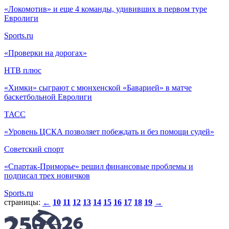
«Локомотив» и еще 4 команды, удививших в первом туре
Евролиги
Sports.ru
«Проверки на дорогах»
НТВ плюс
«Химки» сыграют с мюнхенской «Баварией» в матче
баскетбольной Евролиги
ТАСС
«Уровень ЦСКА позволяет побеждать и без помощи судей»
Советский спорт
«Спартак-Приморье» решил финансовые проблемы и
подписал трех новичков
Sports.ru
страницы:
10
11
12
13
14
15
16
17
18
19
←
→