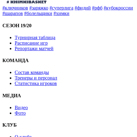
#ключников
#заряжко
#суперлига
#фидий
#рфб
#кубокроссии
#шарапов
#болельщики
#химки
СЕЗОН 19/20
Турнирная таблица
Расписание игр
Репортажи матчей
КОМАНДА
Состав команды
Тренеры и персонал
Статистика игроков
МЕДИА
Видео
Фото
КЛУБ
О клубе