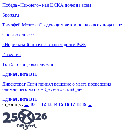
Победа «Нижнего» над ЦСКА полезна всем
Sports.ru
Тимофей Мозгов: Следующим летом пошлю всех подальше
Спорт-экспресс
«Норильский никель» закроет долги РФБ
Известия
Топ 5. 5-я игровая неделя
Единая Лига ВТБ
Директорат Лиги принял решение о месте проведения
ближайшего матча «Красного Октября»
Единая Лига ВТБ
страницы:
10
11
12
13
14
15
16
17
18
19
←
→