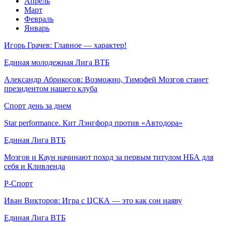
Апрель
Март
Февраль
Январь
Игорь Грачев: Главное — характер!
Единая молодежная Лига ВТБ
Александр Абрикосов: Возможно, Тимофей Мозгов станет
президентом нашего клуба
Спорт день за днем
Star performance. Кит Лэнгфорд против «Автодора»
Единая Лига ВТБ
Мозгов и Каун начинают поход за первым титулом НБА для
себя и Кливленда
Р-Спорт
Иван Викторов: Игра с ЦСКА — это как сон наяву
Единая Лига ВТБ