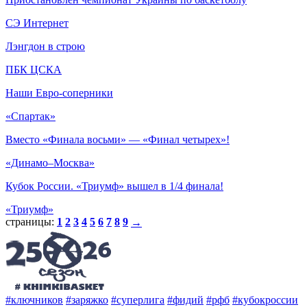
СЭ Интернет
Лэнгдон в строю
ПБК ЦСКА
Наши Евро-соперники
«Спартак»
Вместо «Финала восьми» — «Финал четырех»!
«Динамо–Москва»
Кубок России. «Триумф» вышел в 1/4 финала!
«Триумф»
страницы:
1
2
3
4
5
6
7
8
9
→
#ключников
#заряжко
#суперлига
#фидий
#рфб
#кубокроссии