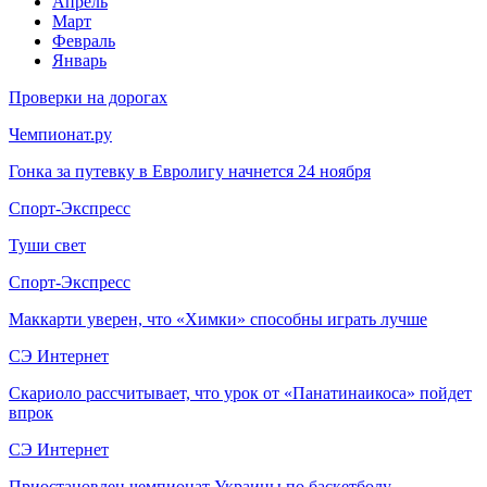
Апрель
Март
Февраль
Январь
Проверки на дорогах
Чемпионат.ру
Гонка за путевку в Евролигу начнется 24 ноября
Спорт-Экспресс
Туши свет
Спорт-Экспресс
Маккарти уверен, что «Химки» способны играть лучше
СЭ Интернет
Скариоло рассчитывает, что урок от «Панатинаикоса» пойдет
впрок
СЭ Интернет
Приостановлен чемпионат Украины по баскетболу