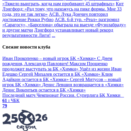
«Тяжело выиграть, когда нам пробивают 45 штрафных»
Кит
Лэнгфорд: «Рад тому, что нахожусь на пике формы. Мне 33
года, это не так легко»
ACB. Лука Дончич повторил
достижение Рикки Рубио
ACB. 6-й тур. «Реал» разгромил
«Сарагосу», «Барселона» обыграла на выезде «Фуэнлабраду»
и другие матчи
Лэнгфорд устанавливает новый рекорд
результативности Лиги!
...
Свежие новости клуба
Иван Прокопенко – новый игрок БК «Химки»
С Днем
рождения, Александр Павлович!
Максим Прощенко
продолжит выступать за БК «Химки»
Ушёл из жизни Иван
Едешко
Сергей Михалев остается в БК «Химки»
Клим
Адайкин остается в БК «Химки»
Сергей Митусов – новый
игрок БК «Химки»
Денис Левшин возвращается в «Химки»
Денис Викентьев остается в БК «Химки»
Последний матч
Чемпионат России. Суперлига
БК Химки
61 :
ЧБК
79