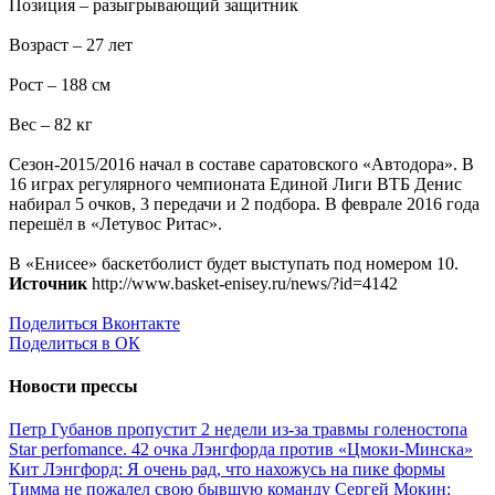
Позиция – разыгрывающий защитник
Возраст – 27 лет
Рост – 188 см
Вес – 82 кг
Сезон-2015/2016 начал в составе саратовского «Автодора». В
16 играх регулярного чемпионата Единой Лиги ВТБ Денис
набирал 5 очков, 3 передачи и 2 подбора. В феврале 2016 года
перешёл в «Летувос Ритас».
В «Енисее» баскетболист будет выступать под номером 10.
Источник
http://www.basket-enisey.ru/news/?id=4142
Поделиться Вконтакте
Поделиться в ОК
Новости прессы
Петр Губанов пропустит 2 недели из-за травмы голеностопа
Star perfomance. 42 очка Лэнгфорда против «Цмоки-Минска»
Кит Лэнгфорд: Я очень рад, что нахожусь на пике формы
Тимма не пожалел свою бывшую команду
Сергей Мокин: