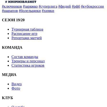
#ключников
#заряжко
#суперлига
#фидий
#рфб
#кубокроссии
#шарапов
#болельщики
#химки
СЕЗОН 19/20
Турнирная таблица
Расписание игр
Репортажи матчей
КОМАНДА
Состав команды
Тренеры и персонал
Статистика игроков
МЕДИА
Видео
Фото
КЛУБ