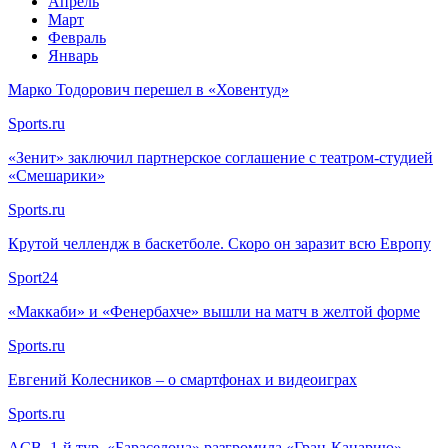
Апрель
Март
Февраль
Январь
Марко Тодорович перешел в «Ховентуд»
Sports.ru
«Зенит» заключил партнерское соглашение с театром-студией
«Смешарики»
Sports.ru
Крутой челлендж в баскетболе. Скоро он заразит всю Европу
Sport24
«Маккаби» и «Фенербахче» вышли на матч в желтой форме
Sports.ru
Евгений Колесников – о смартфонах и видеоиграх
Sports.ru
ACB. 1-й тур. «Бараселона» разгромила «Гран-Канарию»