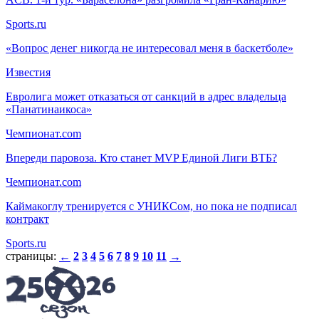
Sports.ru
«Вопрос денег никогда не интересовал меня в баскетболе»
Известия
Евролига может отказаться от санкций в адрес владельца
«Панатинаикоса»
Чемпионат.com
Впереди паровоза. Кто станет MVP Единой Лиги ВТБ?
Чемпионат.com
Каймакоглу тренируется с УНИКСом, но пока не подписал
контракт
Sports.ru
страницы:
2
3
4
5
6
7
8
9
10
11
←
→