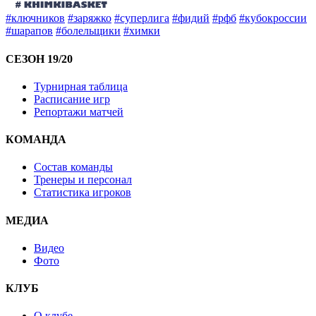
#ключников
#заряжко
#суперлига
#фидий
#рфб
#кубокроссии
#шарапов
#болельщики
#химки
СЕЗОН 19/20
Турнирная таблица
Расписание игр
Репортажи матчей
КОМАНДА
Состав команды
Тренеры и персонал
Статистика игроков
МЕДИА
Видео
Фото
КЛУБ
О клубе