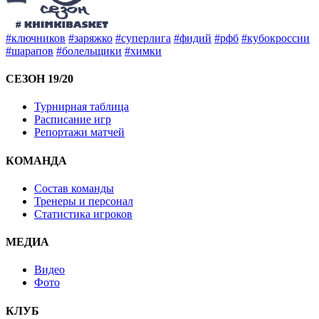
#ключников
#заряжко
#суперлига
#фидий
#рфб
#кубокроссии
#шарапов
#болельщики
#химки
СЕЗОН 19/20
Турнирная таблица
Расписание игр
Репортажи матчей
КОМАНДА
Состав команды
Тренеры и персонал
Статистика игроков
МЕДИА
Видео
Фото
КЛУБ