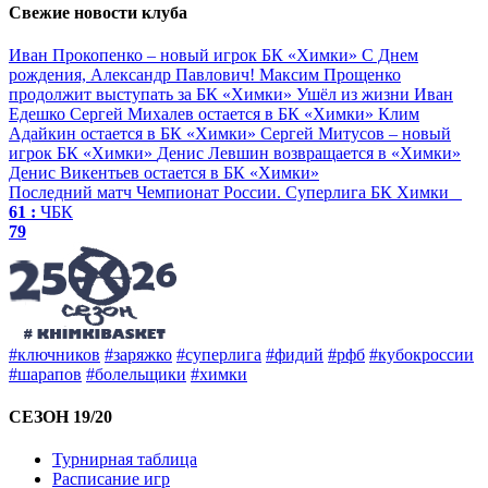
Свежие новости клуба
Иван Прокопенко – новый игрок БК «Химки»
С Днем
рождения, Александр Павлович!
Максим Прощенко
продолжит выступать за БК «Химки»
Ушёл из жизни Иван
Едешко
Сергей Михалев остается в БК «Химки»
Клим
Адайкин остается в БК «Химки»
Сергей Митусов – новый
игрок БК «Химки»
Денис Левшин возвращается в «Химки»
Денис Викентьев остается в БК «Химки»
Последний матч
Чемпионат России. Суперлига
БК Химки
61 :
ЧБК
79
#ключников
#заряжко
#суперлига
#фидий
#рфб
#кубокроссии
#шарапов
#болельщики
#химки
СЕЗОН 19/20
Турнирная таблица
Расписание игр