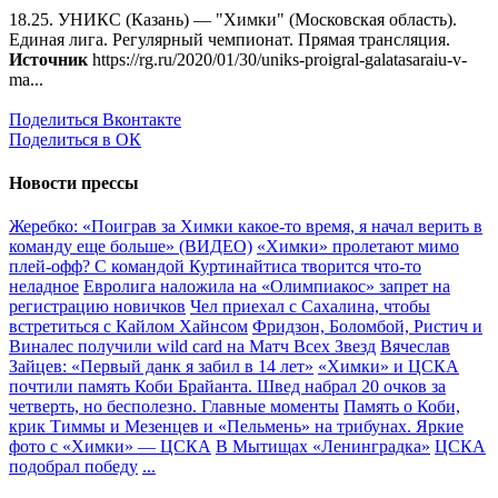
18.25. УНИКС (Казань) — "Химки" (Московская область).
Единая лига. Регулярный чемпионат. Прямая трансляция.
Источник
https://rg.ru/2020/01/30/uniks-proigral-galatasaraiu-v-
ma...
Поделиться Вконтакте
Поделиться в ОК
Новости прессы
Жеребко: «Поиграв за Химки какое-то время, я начал верить в
команду еще больше» (ВИДЕО)
«Химки» пролетают мимо
плей-офф? С командой Куртинайтиса творится что-то
неладное
Евролига наложила на «Олимпиакос» запрет на
регистрацию новичков
Чел приехал с Сахалина, чтобы
встретиться с Кайлом Хайнсом
Фридзон, Боломбой, Ристич и
Виналес получили wild card на Матч Всех Звезд
Вячеслав
Зайцев: «Первый данк я забил в 14 лет»
«Химки» и ЦСКА
почтили память Коби Брайанта. Швед набрал 20 очков за
четверть, но бесполезно. Главные моменты
Память о Коби,
крик Тиммы и Мезенцев и «Пельмень» на трибунах. Яркие
фото с «Химки» — ЦСКА
В Мытищах «Ленинградка»
ЦСКА
подобрал победу
...