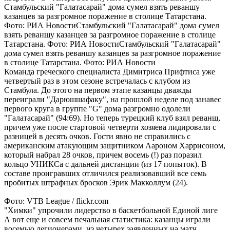
Стамбульский "Галатасарай" дома сумел взять реваншу
казанцев за разгромное поражение в столице Татарстана.
Фото: РИА НовостиСтамбульский "Галатасарай" дома сумел
взять реваншу казанцев за разгромное поражение в столице
Татарстана. Фото: РИА НовостиСтамбульский "Галатасарай"
дома сумел взять реваншу казанцев за разгромное поражение
в столице Татарстана. Фото: РИА Новости
Команда греческого специалиста Димитриса Прифтиса уже
четвертый раз в этом сезоне встречалась с клубом из
Стамбула. До этого на первом этапе казанцы дважды
переиграли "Дарюшшафаку", на прошлой неделе под занавес
первого круга в группе "G" дома разгромно одолели
"Галатасарай" (94:69). Но теперь турецкий клуб взял реванш,
причем уже после стартовой четверти хозяева лидировали с
разницей в десять очков. Гости явно не справились с
американским атакующим защитником Аароном Харрисоном,
который набрал 28 очков, причем восемь (!) раз поразил
кольцо УНИКСа с дальней дистанции (из 17 попыток). В
составе проигравших отличился реализовавший все семь
пробитых штрафных бросков Эрик Макколлум (24).
Фото: VTB League / flickr.com
"Химки" упрочили лидерство в баскетбольной Единой лиге
А вот еще и совсем печальная статистика: казанцы играли
восемью легионерами, из четырех заявленных на матч