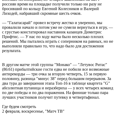
россиян время на площадке получили только ни разу не
бросивший по кольцу Евгений Колесников и Валерий
Лиходей, набравший скромные шесть очков.
— "Галатасарай" провел встречу жестко и уверенно, мы
провалили начало и потом уже не сумели вернуться в игру, —
с грустью констатировал наставник казанцев Димитрис
Прифтис. — У нас по ходу матча было несколько плохих
решений. Мы пытались играть с соперником на равных, но не
выполняли правильно то, что надо было для достижения
результата.
В другом матче этой группы "Монако" — "Летувос Ритас"
(86:61) прибалтийские гости едва не побили все возможные
антирекорды — три очка за вторую четверть, 15 за первую
половину, разница "минус 38" перед большим перерывом. За
два тура до завершения этапа Топ-16 в таблице квартета "G"
абсолютная путаница и неразбериха — у всех четырех команд
по две победы и по два поражения. На финише только пара
лучших участников получит путевку в четвертьфинал.
Где будем смотреть
2 февраля, воскресенье, "Матч ТВ"