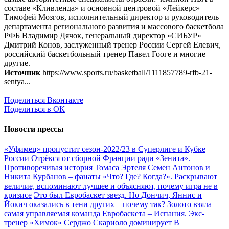
составе «Кливленда» и основной центровой «Лейкерс»
Тимофей Мозгов, исполнительный директор и руководитель
департамента регионального развития и массового баскетбола
РФБ Владимир Дячок, генеральный директор «СИБУР»
Дмитрий Конов, заслуженный тренер России Сергей Елевич,
российский баскетбольный тренер Павел Гооге и многие
другие.
Источник
https://www.sports.ru/basketball/1111857789-rfb-21-
sentya...
Поделиться Вконтакте
Поделиться в ОК
Новости прессы
«Уфимец» пропустит сезон-2022/23 в Суперлиге и Кубке
России
Отрёкся от сборной Франции ради «Зенита».
Противоречивая история Томаса Эртеля
Семен Антонов и
Никита Курбанов – фанаты «Что? Где? Когда?». Раскрывают
величие, вспоминают лучшее и объясняют, почему игра не в
кризисе
Это был Евробаскет звезд. Но Дончич, Яннис и
Йокич оказались в тени других – почему так?
Золото взяла
самая управляемая команда Евробаскета – Испания. Экс-
тренер «Химок» Серджо Скариоло доминирует
В