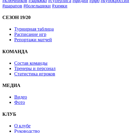
#ключников
#заряжко
#суперлига
#фидий
#рфб
#кубокроссии
#шарапов
#болельщики
#химки
СЕЗОН 19/20
Турнирная таблица
Расписание игр
Репортажи матчей
КОМАНДА
Состав команды
Тренеры и персонал
Статистика игроков
МЕДИА
Видео
Фото
КЛУБ
О клубе
Руководство