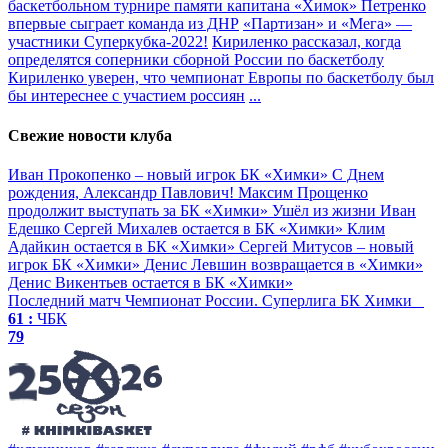
баскетбольном турнире памяти капитана «Химок» Петренко
впервые сыграет команда из ДНР
«Партизан» и «Мега» —
участники Суперкубка-2022!
Кириленко рассказал, когда
определятся соперники сборной России по баскетболу
Кириленко уверен, что чемпионат Европы по баскетболу был
бы интереснее с участием россиян
...
Свежие новости клуба
Иван Прокопенко – новый игрок БК «Химки»
С Днем
рождения, Александр Павлович!
Максим Прощенко
продолжит выступать за БК «Химки»
Ушёл из жизни Иван
Едешко
Сергей Михалев остается в БК «Химки»
Клим
Адайкин остается в БК «Химки»
Сергей Митусов – новый
игрок БК «Химки»
Денис Левшин возвращается в «Химки»
Денис Викентьев остается в БК «Химки»
Последний матч
Чемпионат России. Суперлига
БК Химки
61 :
ЧБК
79