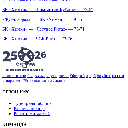
БК «Химки» — «Локомотив-Кубань» — 73-65
«Фуэнлабрада» — БК «Химки» — 89-85
БК «Химки» — «Летувос Ритас» — 76-71
БК «Химки» — ВЭФ-Рига — 73-76
#ключников
#заряжко
#суперлига
#фидий
#рфб
#кубокроссии
#шарапов
#болельщики
#химки
СЕЗОН 19/20
Турнирная таблица
Расписание игр
Репортажи матчей
КОМАНДА