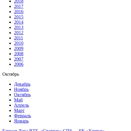
2018
2017
2016
2015
2014
2013
2012
2011
2010
2009
2008
2007
2006
Октябрь
Декабрь
Ноябрь
Октябрь
Май
Апрель
Март
Февраль
Январь
Единая Лига ВТБ. «Спартак» СПб — БК «Химки»