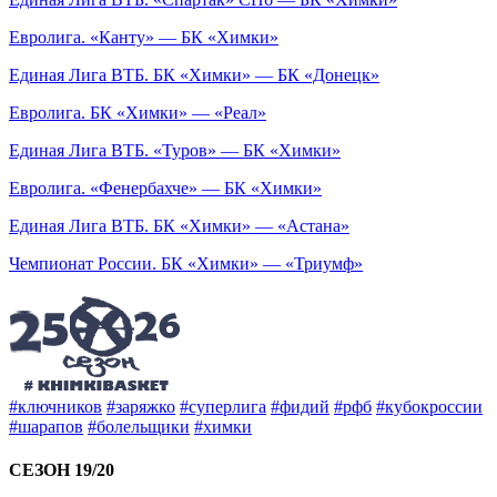
Евролига. «Канту» — БК «Химки»
Единая Лига ВТБ. БК «Химки» — БК «Донецк»
Евролига. БК «Химки» — «Реал»
Единая Лига ВТБ. «Туров» — БК «Химки»
Евролига. «Фенербахче» — БК «Химки»
Единая Лига ВТБ. БК «Химки» — «Астана»
Чемпионат России. БК «Химки» — «Триумф»
#ключников
#заряжко
#суперлига
#фидий
#рфб
#кубокроссии
#шарапов
#болельщики
#химки
СЕЗОН 19/20